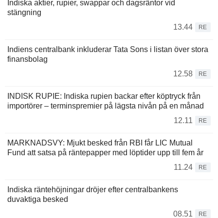
Indiska aktier, rupier, swappar och dagsräntor vid
stängning
13.44
RE
Indiens centralbank inkluderar Tata Sons i listan över stora
finansbolag
12.58
RE
INDISK RUPIE: Indiska rupien backar efter köptryck från
importörer – terminspremier på lägsta nivån på en månad
12.11
RE
MARKNADSVY: Mjukt besked från RBI får LIC Mutual
Fund att satsa på räntepapper med löptider upp till fem år
11.24
RE
Indiska räntehöjningar dröjer efter centralbankens
duvaktiga besked
08.51
RE