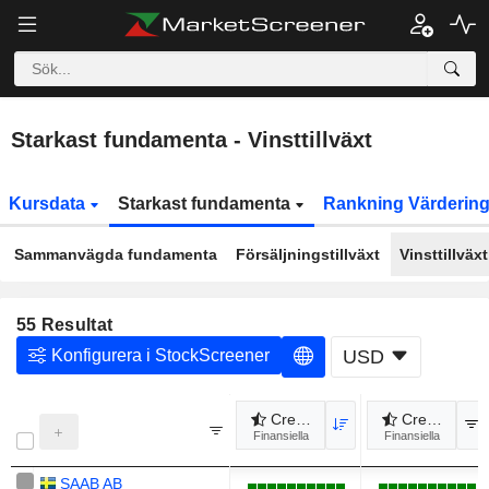
Starkast fundamenta - Vinsttillväxt
Kursdata
Starkast fundamenta
Rankning Värderin
Sammanvägda fundamenta
Försäljningstillväxt
Vinsttillväxt
55
Resultat
Konfigurera i StockScreener
USD
Crescimento do EPS a Longo P
Crescimento
Finansiella
Finansiella
SAAB AB