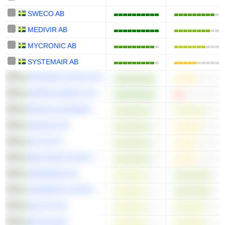
SWECO AB
MEDIVIR AB
MYCRONIC AB
SYSTEMAIR AB
ADDNODE GROUP AB
ORRÖN ENERGY AB
ENSKILDA BANKEN
SANDVIK AB
AB VOLVO
NEW WAVE GROUP AB
SWEDBANK AB
SVEDBERGS GROUP AB
NOLATO AB
BIOGAIA AB