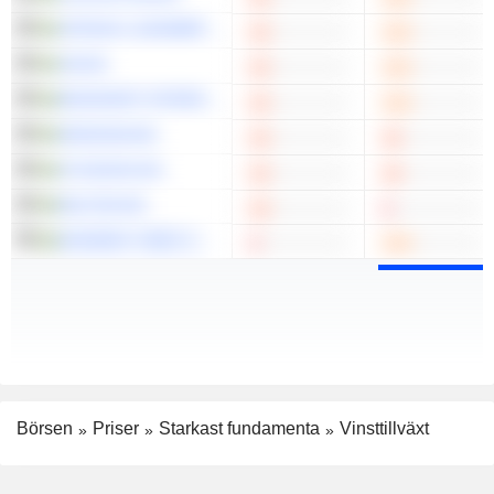
ATRIUM LJUNGBERG AB
JM AB
BIOINVENT INTERNATIONAL AB
MIDSONA AB
STUDSVIK AB
BULTEN AB
MODERN TIMES GROUP MTG AB
Börsen
Priser
Starkast fundamenta
Vinsttillväxt