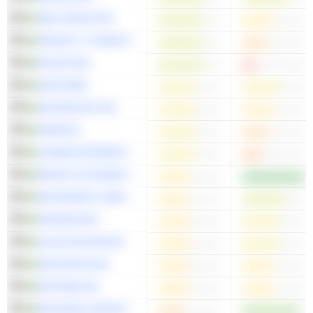
VBG GROUP AB
PROACT IT GROUP AB
ELEKTA AB
EASTNINE
SINTERCAST AB
PEAB AB
LINDAB INTERNATIONAL AB
MICRO SYSTEMATION AB
RAYSEARCH LABORATORIES AB
SKANSKA AB
CLAS OHLSON AB
SECURITAS AB
GETINGE AB
BYGGMAX GROUP AB