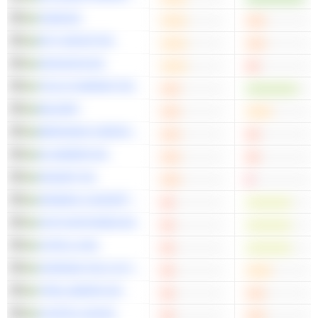
SSAB AB
BTS GROUP AB
HEXAGON AB
TELIA COMPANY AB
BALDER
BERGMAN & BEVING AB
ELANDERS AB
KNOWIT AB
HENNES & MAURITZ AB
HUFVUDSTADEN AB
CATELLA AB
SVENSKA CELLULOSA AKTIEBOLAGET SCA
TRELLEBORG AB
CASTELLUM AB