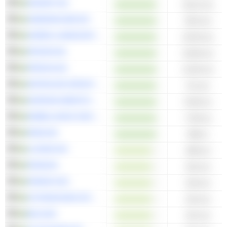
KNOWIT AB
33,12 mn
SWEDENCARE AB
29,9 mn
GREEN LANDSCAPING GROUP AB
23,43 mn
PRICER AB
16,94 mn
PREVAS AB
12,92 mn
INFRACOM GROUP AB
9,4 mn
NORDISK BERGTEKNIK AB
8,49 mn
EMBELLENCE GROUP AB
7,49 mn
ENEA AB
835 tn
LOOMIS AB
348 mn
PEAB AB
314 mn
PANDOX AB
219 mn
STORSKOGEN GROUP AB
214 mn
BILIA AB
212 mn