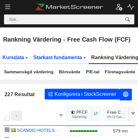
Rankning Värdering - Free Cash Flow (FCF)
Kursdata
Starkast fundamenta
Rankning Värderin
Sammanvägd värdering
Börsvärde
P/E-tal
Företagsvärde
Konfigurera i StockScreener
227
Resultat
PFCF
Free Cash Flow
Värdering
(N
SCANDIC HOTELS GROUP AB
579 mn