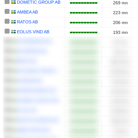
DOMETIC GROUP AB
269 mn
AMBEA AB
223 mn
RATOS AB
206 mn
EOLUS VIND AB
193 mn
ACADEMEDIA AB
117 mn
ELANDERS AB
111 mn
MEKO AB
86,79 mn
BYGGMAX GROUP AB
81,59 mn
HUMANA AB
72,26 mn
FERRONORDIC AB
67,92 mn
HUMBLE GROUP AB
41,55 mn
ELTEL AB
31,58 mn
GENTOO MEDIA INC.
25,03 mn
QBEN INFRA AB
7,34 mn