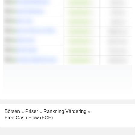
HUSQVARNA AB
211 mn
HACKSAW AB
170 mn
NCC AB
125 mn
ELECTROLUX PROFESSIONAL AB
98,62 mn
ARJO AB
82,13 mn
RUSTA AB
75,11 mn
COOR SERVICE MANAGEMENT HOLDING AB
63,36 mn
Börsen
Priser
Rankning Värdering
Free Cash Flow (FCF)