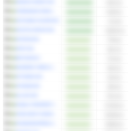
NAVIGO INVEST AB
6,61 mn
TERRANOR GROUP AB
5,28 mn
SOTKAMO SILVER AB
−3,3 mn
DUSTIN GROUP AB
−25,65 mn
INTRUM AB
778 mn
AFRY AB
231 mn
BETSSON B
174 mn
MODERN TIMES GROUP MTG AB
162 mn
ATTENDO AB
113 mn
SYNSAM AB
103 mn
ALLIGO AB
75,4 mn
PUBLIC PROPERTY INVEST ASA
67,46 mn
ITAB SHOP CONCEPT AB
53,38 mn
FASADGRUPPEN GROUP AB
33,86 mn