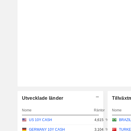
Utvecklade länder
Tillväx
Nome
Räntor
Nome
US 10Y CASH
4,615
%
BRAZI
GERMANY 10Y CASH
3,104
%
TURKE