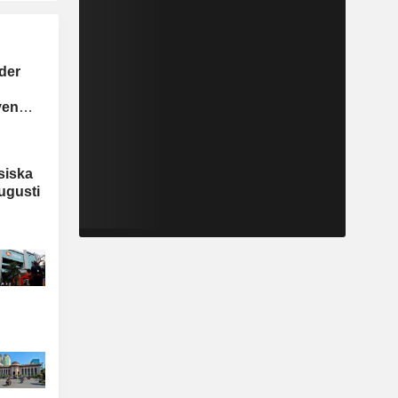
der
yen
siska
ugusti