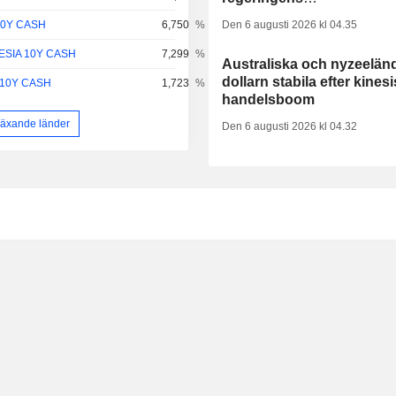
ambitiösa tillväxtmål
10Y CASH
6,750
%
Den 6 augusti 2026 kl 04.35
ESIA 10Y CASH
7,299
%
Australiska och nyzeelän
dollarn stabila efter kines
 10Y CASH
1,723
%
handelsboom
växande länder
Den 6 augusti 2026 kl 04.32