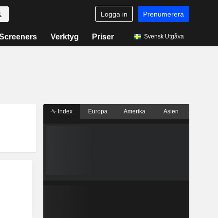
Logga in
Prenumerera
Screeners
Verktyg
Priser
Svensk Utgåva
Index
Europa
Amerika
Asien