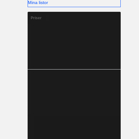
Mina listor
Priser