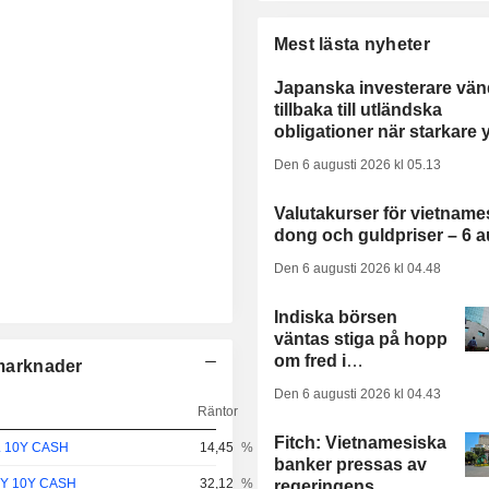
Mest lästa nyheter
Japanska investerare vän
tillbaka till utländska
obligationer när starkare 
och högre räntor lyfter
Den 6 augusti 2026 kl 05.13
efterfrågan
Valutakurser för vietname
dong och guldpriser – 6 a
Den 6 augusti 2026 kl 04.48
Indiska börsen
väntas stiga på hopp
om fred i
tmarknader
Mellanöstern och
Den 6 augusti 2026 kl 04.43
starka rapporter
Räntor
Fitch: Vietnamesiska
L 10Y CASH
14,45
%
banker pressas av
Y 10Y CASH
32,12
%
regeringens