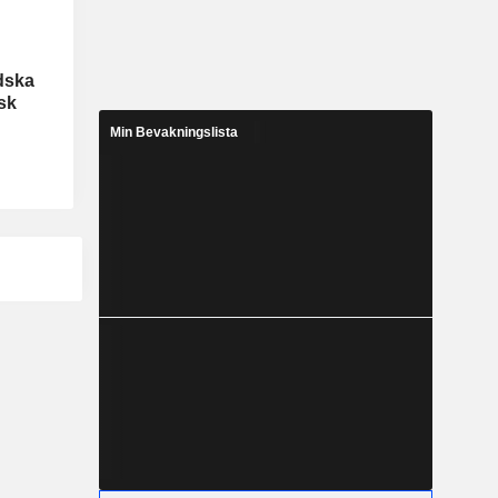
dska
isk
Min Bevakningslista