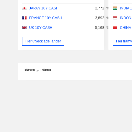
JAPAN 10Y CASH
2,772
%
INDIA 
FRANCE 10Y CASH
3,892
%
INDON
UK 10Y CASH
5,168
%
CHINA
Fler utvecklade länder
Fler fram
Börsen
Räntor