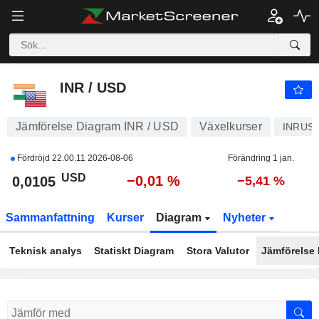
INR / USD
0,0105
$
−0,01 %
INR / USD
Jämförelse Diagram INR / USD
Växelkurser
INRUS
Fördröjd
22.00.11 2026-08-06
Förändring 1 jan.
USD
−0,01 %
0,0105
−5,41 %
Sammanfattning
Kurser
Diagram
Nyheter
Teknisk analys
Statiskt Diagram
Stora Valutor
Jämförelse