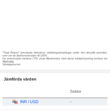
"Total Return" prestanda inkluderar utdelningsbetalningar under den aktuella perioden,
som om de återinvesterades till 100%.
De antecknade värdena (TR) visas tillsammans med deras totalavkastning (endast om
tillgänglig).
Slutdagskurser
Jämförda värden
Sektor
-
INR / USD