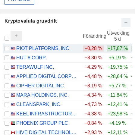
Kryptovaluta gruvdrift
Utveckling
Förändring
5 d
RIOT PLATFORMS, INC.
−0,28 %
+17,87 %
+
HUT 8 CORP.
−8,30 %
+5,19 %
+
TERAWULF INC.
−4,29 %
+19,75 %
+
APPLIED DIGITAL CORPORATION
−4,48 %
+28,64 %
+
CIPHER DIGITAL INC.
−8,19 %
+5,77 %
+
MARA HOLDINGS, INC.
−4,34 %
+11,84 %
−
CLEANSPARK, INC.
−4,73 %
+12,41 %
+
KEEL INFRASTRUCTURE CORP.
−4,38 %
+23,58 %
+
PHOENIX GROUP PLC
−0,84 %
+4,19 %
−
HIVE DIGITAL TECHNOLOGIES LTD.
−2,93 %
+12,11 %
+