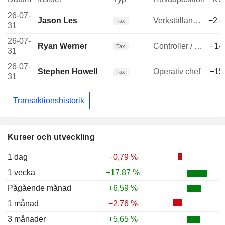
26-07-
Jason Les
Verkställande direktör
−2 8
Tax
31
26-07-
Ryan Werner
Controller / Revisor
−14
Tax
31
26-07-
Stephen Howell
Operativ chef
−15
Tax
31
Transaktionshistorik
Kurser och utveckling
1 dag
−0,79 %
1 vecka
+17,87 %
Pågående månad
+6,59 %
1 månad
−2,76 %
3 månader
+5,65 %