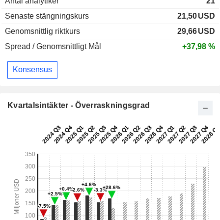
Antal analytiker
21
Senaste stängningskurs
21,50
USD
Genomsnittlig riktkurs
29,66
USD
Spread / Genomsnittligt Mål
+37,98 %
Konsensus
Kvartalsintäkter - Överraskningsgrad