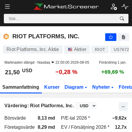
RIOT PLATFORMS, INC.
21,50
$
−0,28 %
RIOT PLATFORMS, INC.
Riot Platforms, Inc. Aktie
Aktier
RIOT
US76729
Marknaden stängd -
Nasdaq
22.00.00 2026-08-05
Förändring 1 jan.
USD
−0,28 %
21,50
+69,69 %
Sammanfattning
Kurser
Diagram
Nyheter
Föret
Värdering: Riot Platforms, Inc.
Börsvärde
8,13 md
P/E-tal 2026 *
−9,62x
Företagsvärde
8,29 md
EV / Försäljning 2026 *
12,7x