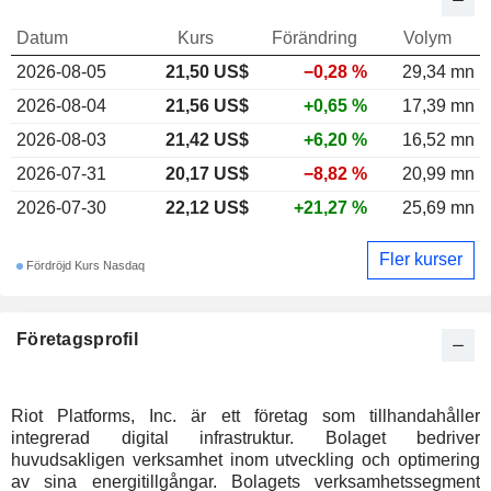
Datum
Kurs
Förändring
Volym
2026-08-05
21,50 US$
−0,28 %
29,34 mn
2026-08-04
21,56 US$
+0,65 %
17,39 mn
2026-08-03
21,42 US$
+6,20 %
16,52 mn
2026-07-31
20,17 US$
−8,82 %
20,99 mn
2026-07-30
22,12 US$
+21,27 %
25,69 mn
Fler kurser
Fördröjd Kurs Nasdaq
Företagsprofil
Riot Platforms, Inc. är ett företag som tillhandahåller
integrerad digital infrastruktur. Bolaget bedriver
huvudsakligen verksamhet inom utveckling och optimering
av sina energitillgångar. Bolagets verksamhetssegment