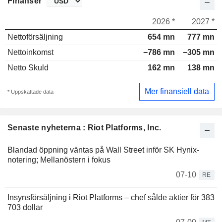
Finanser
2026 *
2027 *
Nettoförsäljning
654 mn
777 mn
Nettoinkomst
−786 mn
−305 mn
Netto Skuld
162 mn
138 mn
Mer finansiell data
* Uppskattade data
Senaste nyheterna : Riot Platforms, Inc.
Blandad öppning väntas på Wall Street inför SK Hynix-
notering; Mellanöstern i fokus
07-10
RE
Insynsförsäljning i Riot Platforms – chef sålde aktier för 383
703 dollar