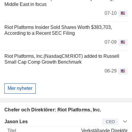
Middle East in focus
07-10
Riot Platforms Insider Sold Shares Worth $383,703,
According to a Recent SEC Filing
07-09
Riot Platforms, Inc.(NasdaqCM:RIOT) added to Russell
Small Cap Comp Growth Benchmark
06-29
Mer nyheter
Chefer och Direktörer: Riot Platforms, Inc.
Verkställande
Jason Les
CEO
direktör
Titel
Ålder
Sedan
Verkställande Direktör