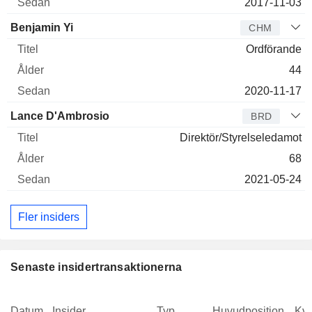
2017-11-03
Benjamin Yi
CHM
Ordförande
44
2020-11-17
Lance D'Ambrosio
BRD
Direktör/Styrelseledamot
68
2021-05-24
Fler insiders
Senaste insidertransaktionerna
Datum
Insider
Typ
Huvudposition
Kva