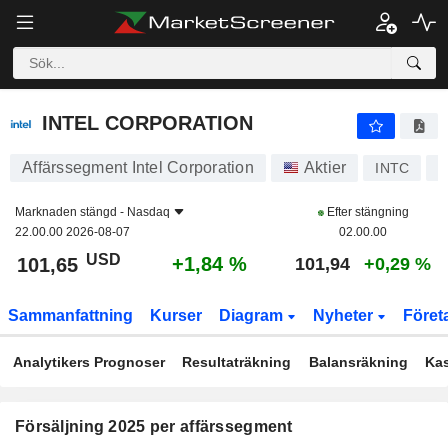
INTEL CORPORATION
101,65
$
+1,84 %
INTEL CORPORATION
Affärssegment Intel Corporation
Aktier
INTC
U
Marknaden stängd -
Nasdaq
Efter stängning
22.00.00 2026-08-07
02.00.00
USD
+1,84 %
101,65
101,94
+0,29 %
Sammanfattning
Kurser
Diagram
Nyheter
Föret
Analytikers Prognoser
Resultaträkning
Balansräkning
Ka
Försäljning 2025 per affärssegment