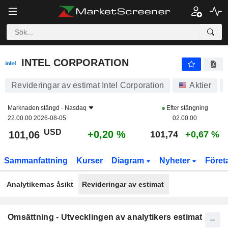
INTEL CORPORATION
101,06
$
+0,20 %
INTEL CORPORATION
Revideringar av estimat Intel Corporation
Aktier
Marknaden stängd -
Nasdaq
Efter stängning
22.00.00 2026-08-05
02.00.00
USD
+0,20 %
101,06
101,74
+0,67 %
Sammanfattning
Kurser
Diagram
Nyheter
Föret
Analytikernas åsikt
Revideringar av estimat
Omsättning - Utvecklingen av analytikers estimat