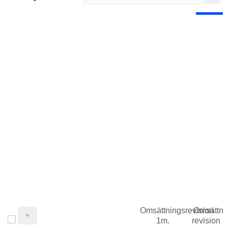
Omsättningsrevision
Omsättni
1m.
revision 1