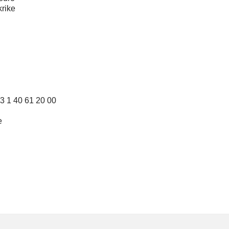
krike
33 1 40 61 20 00
e