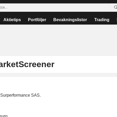
Aktietips
Portföljer
Bevakningslistor
Trading
MarketScreener
 Surperformance SAS.
euro