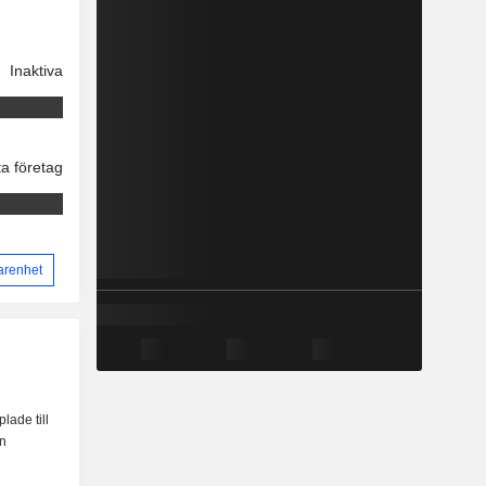
Inaktiva
ta företag
arenhet
lade till
en