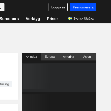
Logga in
Prenumerera
Screeners
Verktyg
Priser
Svensk Utgåva
Index
Europa
Amerika
Asien
turing