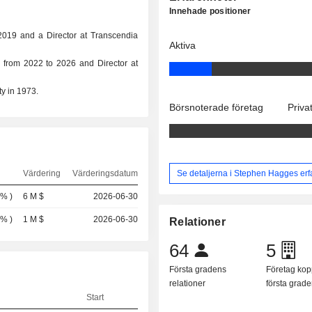
Innehade positioner
2019 and a Director at Transcendia
Aktiva
 from 2022 to 2026 and Director at
ty in 1973.
Börsnoterade företag
Priva
Se detaljerna i Stephen Hagges erf
Värdering
Värderingsdatum
 %
)
6 M $
2026-06-30
 %
)
1 M $
2026-06-30
Relationer
64
5
Första gradens
Företag kopp
relationer
första grad
Start