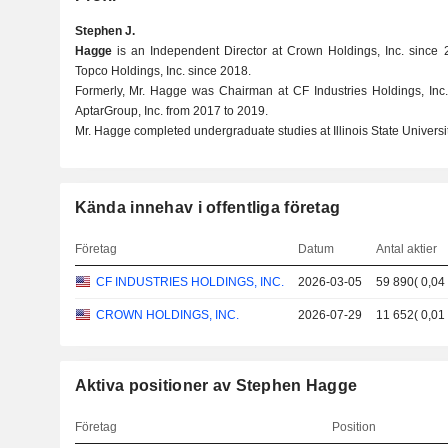
Stephen J.
Hagge
is an Independent Director at Crown Holdings, Inc. since 
Topco Holdings, Inc. since 2018.
Formerly, Mr. Hagge was Chairman at CF Industries Holdings, Inc.
AptarGroup, Inc. from 2017 to 2019.
Mr. Hagge completed undergraduate studies at Illinois State Universi
Kända innehav i offentliga företag
Företag
Datum
Antal aktier
CF INDUSTRIES HOLDINGS, INC.
2026-03-05
59 890
(
0,04
CROWN HOLDINGS, INC.
2026-07-29
11 652
(
0,01
Aktiva positioner av Stephen Hagge
Företag
Position