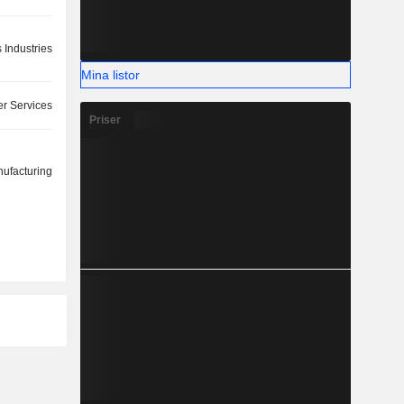
 Industries
Mina listor
r Services
Priser
ufacturing