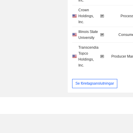
Inc.
Crown
Holdings,
Process
Inc.
Illinois State
Consume
University
Transcendia
Topco
Producer Man
Holdings,
Inc.
Se företagsanslutningar