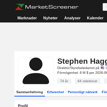
Marknader
Nyheter
Analyser
Kalender
Stephen Hag
Direktör/Styrelseledamot på
Förmögenhet: 8 M $ per 2026-0
74 år
64
relationer
Sammanfattning
Erfarenhet
Personligt nätverk
Fö
Profil