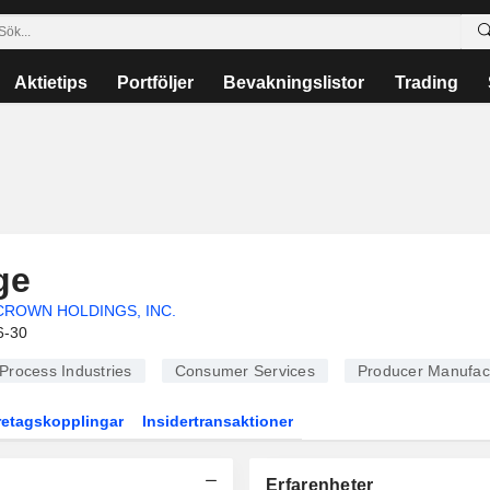
Aktietips
Portföljer
Bevakningslistor
Trading
ge
CROWN HOLDINGS, INC.
6-30
Process Industries
Consumer Services
Producer Manufac
retagskopplingar
Insidertransaktioner
Erfarenheter