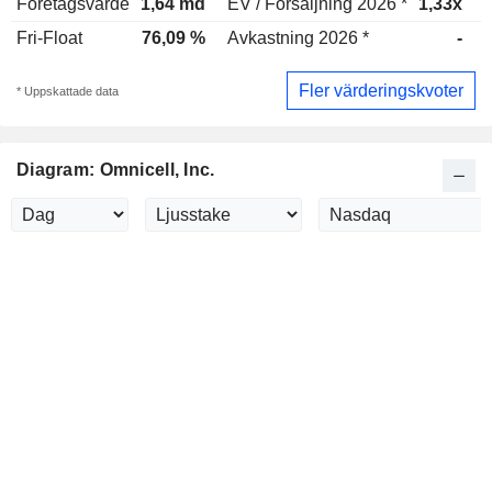
Företagsvärde
1,64 md
EV / Försäljning 2026 *
1,33x
Fri-Float
76,09 %
Avkastning 2026 *
-
Fler värderingskvoter
* Uppskattade data
Diagram: Omnicell, Inc.