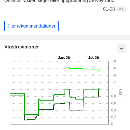
Omnicell-aktien stiger efter uppgradering av KeyBanc
01-08
MT
Fler rekommendationer
Vinstrevisioner