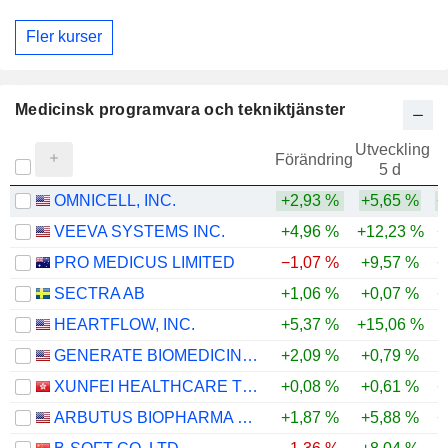
Fler kurser
Medicinsk programvara och tekniktjänster
Utveckling
Förändring
5 d
OMNICELL, INC.
+2,93 %
+5,65 %
+
VEEVA SYSTEMS INC.
+4,96 %
+12,23 %
−
PRO MEDICUS LIMITED
−1,07 %
+9,57 %
−
SECTRA AB
+1,06 %
+0,07 %
−
HEARTFLOW, INC.
+5,37 %
+15,06 %
GENERATE BIOMEDICINES, INC.
+2,09 %
+0,79 %
XUNFEI HEALTHCARE TECHNOLOGY CO., LTD.
+0,08 %
+0,61 %
−
ARBUTUS BIOPHARMA CORPORATION
+1,87 %
+5,88 %
+