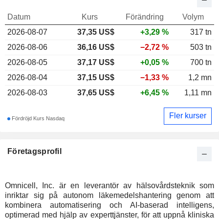
Datum
Kurs
Förändring
Volym
2026-08-07
37,35
US$
+3,29 %
317 tn
2026-08-06
36,16 US$
−2,72 %
503 tn
2026-08-05
37,17 US$
+0,05 %
700 tn
2026-08-04
37,15 US$
−1,33 %
1,2 mn
2026-08-03
37,65 US$
+6,45 %
1,11 mn
Fler kurser
Fördröjd Kurs Nasdaq
Företagsprofil
Omnicell, Inc. är en leverantör av hälsovårdsteknik som
inriktar sig på autonom läkemedelshantering genom att
kombinera automatisering och AI-baserad intelligens,
optimerad med hjälp av experttjänster, för att uppnå kliniska