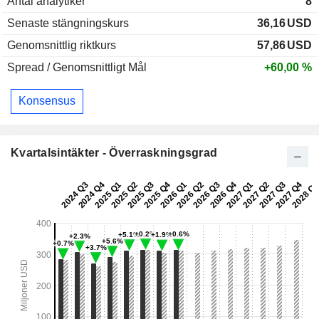
Antal analytiker
8
Senaste stängningskurs
36,16
USD
Genomsnittlig riktkurs
57,86
USD
Spread / Genomsnittligt Mål
+60,00 %
Konsensus
Kvartalsintäkter - Överraskningsgrad