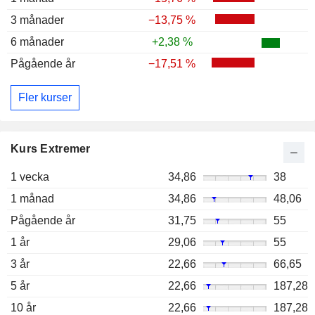
3 månader
−13,75 %
6 månader
+2,38 %
Pågående år
−17,51 %
Fler kurser
Kurs Extremer
1 vecka
34,86
38
1 månad
34,86
48,06
Pågående år
31,75
55
1 år
29,06
55
3 år
22,66
66,65
5 år
22,66
187,28
10 år
22,66
187,28