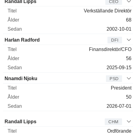
Verkställande
Randall Lipps
CEO
direktör
Titel
Ålder
Sedan
Verkställande Direktör
68
2002-10-01
Harlan Radford
DFI
Finansdirektör/CFO
56
2025-09-15
Nnamdi Njoku
PSD
President
50
2026-07-01
Styrelseledamot
Titel
Ålder
Sedan
Randall Lipps
CHM
Ordförande