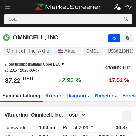
OMNICELL, INC.
37,22
$
+2,93 %
OMNICELL, INC.
Omnicell, Inc. Aktie
Aktier
OMCL
US68213N10
Realtidsuppskattning
Cboe BZX
Förändring 1 jan.
21.23.57 2026-08-07
USD
+2,93 %
37,22
−17,51 %
Sammanfattning
Kurser
Diagram
Nyheter
Föret
Värdering: Omnicell, Inc.
Börsvärde
1,64 md
P/E-tal 2026 *
36,8x
P