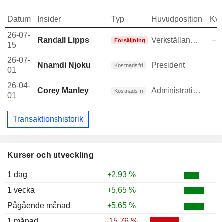
Datum
Insider
Typ
Huvudposition
Kva
26-07-
Randall Lipps
Verkställande direktör
−1
Försäljning
15
26-07-
Nnamdi Njoku
President
1
Kostnadsfri
01
26-04-
Corey Manley
Administrativ chef
2
Kostnadsfri
01
Transaktionshistorik
Kurser och utveckling
1 dag
+2,93 %
1 vecka
+5,65 %
Pågående månad
+5,65 %
1 månad
−15,76 %