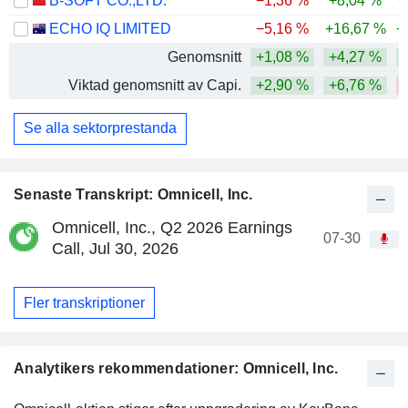
B-SOFT CO.,LTD.
−1,36 %
+8,04 %
−
ECHO IQ LIMITED
−5,16 %
+16,67 %
+
Genomsnitt
+1,08 %
+4,27 %
+
Viktad genomsnitt av Capi.
+2,90 %
+6,76 %
−
Se alla sektorprestanda
Senaste Transkript: Omnicell, Inc.
Omnicell, Inc., Q2 2026 Earnings
07-30
Call, Jul 30, 2026
Fler transkriptioner
Analytikers rekommendationer: Omnicell, Inc.