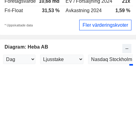
Företagsvärde
10,68 md
EV / Försäljning 2024
21x
Fri-Float
31,53 %
Avkastning 2024
1,59 %
Fler värderingskvoter
* Uppskattade data
Diagram: Heba AB