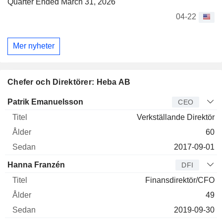
Quarter Ended March 31, 2026
04-22
Mer nyheter
Chefer och Direktörer: Heba AB
Verkställande
Patrik Emanuelsson
CEO
direktör
Titel
Ålder
Sedan
Verkställande Direktör
60
2017-09-01
Hanna Franzén
DFI
Finansdirektör/CFO
49
2019-09-30