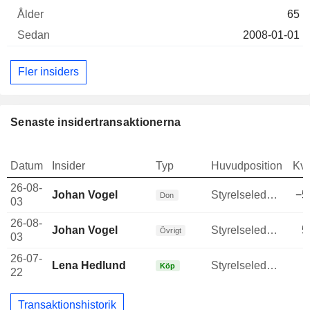
65
2008-01-01
Fler insiders
Senaste insidertransaktionerna
Datum
Insider
Typ
Huvudposition
Kva
26-08-
Johan Vogel
Styrelseledamot
−5
Don
03
26-08-
Johan Vogel
Styrelseledamot
5
Övrigt
03
26-07-
Lena Hedlund
Styrelseledamot
Köp
22
Transaktionshistorik