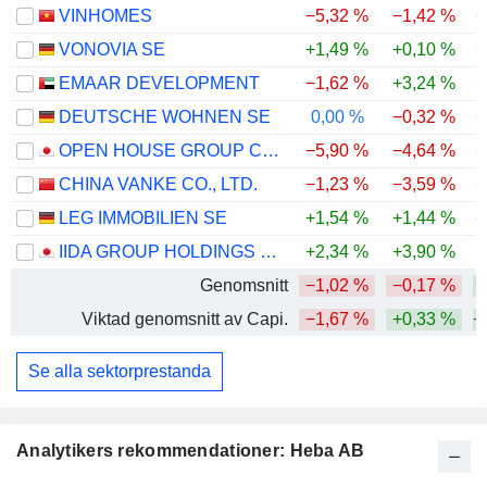
VINHOMES
−5,32 %
−1,42 %
+
VONOVIA SE
+1,49 %
+0,10 %
−
EMAAR DEVELOPMENT
−1,62 %
+3,24 %
−
DEUTSCHE WOHNEN SE
0,00 %
−0,32 %
−
OPEN HOUSE GROUP CO., LTD.
−5,90 %
−4,64 %
+
CHINA VANKE CO., LTD.
−1,23 %
−3,59 %
−
LEG IMMOBILIEN SE
+1,54 %
+1,44 %
−
IIDA GROUP HOLDINGS CO., LTD.
+2,34 %
+3,90 %
Genomsnitt
−1,02 %
−0,17 %
+
Viktad genomsnitt av Capi.
−1,67 %
+0,33 %
+
Se alla sektorprestanda
Analytikers rekommendationer: Heba AB