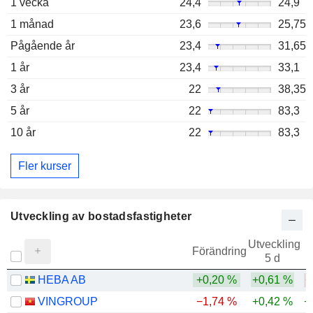
1 vecka
24,4
24,9
1 månad
23,6
25,75
Pågående år
23,4
31,65
1 år
23,4
33,1
3 år
22
38,35
5 år
22
83,3
10 år
22
83,3
Fler kurser
Utveckling av bostadsfastigheter
Utveckling
Förändring
5 d
HEBA AB
+0,20 %
+0,61 %
−
VINGROUP
−1,74 %
+0,42 %
+