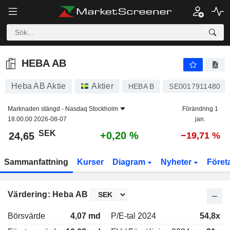
HEBA AB
24,65
kr
+0,20 %
HEBA AB
Heba AB Aktie
Aktier
HEBA B
SE0017911480
Marknaden stängd -
Nasdaq Stockholm
Förändring 1
18.00.00 2026-08-07
jan.
SEK
+0,20 %
24,65
−19,71 %
Sammanfattning
Kurser
Diagram
Nyheter
Föret
Värdering: Heba AB
Börsvärde
4,07 md
P/E-tal 2024
54,8x