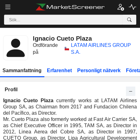
Ignacio Cueto Plaza
Ordförande
LATAM AIRLINES GROUP
på
S.A.
Sammanfattning
Erfarenhet
Personligt nätverk
Föret
Profil
Ignacio Cueto Plaza
currently works at LATAM Airlines
Group SA, as Chairman from 2017 and Fundacion Chilena
del Pacífico, as Director.
Mr. Cueto Plaza also formerly worked at Fast Air Carrier SA,
as Chief Executive Officer in 1995, TAM SA, as Director in
2012, Linea Aerea del Cobre SA, as Director in 1997,
CUETO Group, as Director, Lipa Agricultural Development