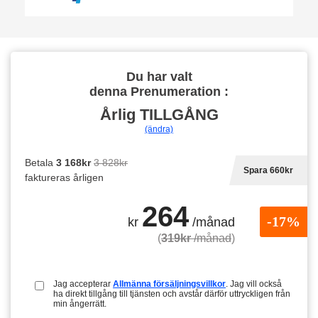
Du har valt
denna Prenumeration :
Årlig
TILLGÅNG
(ändra)
Betala
3 168kr
3 828kr
Spara 660kr
faktureras årligen
264
-17%
kr
/månad
(
319kr
/månad
)
Jag accepterar
Allmänna försäljningsvillkor
. Jag vill också
ha direkt tillgång till tjänsten och avstår därför uttryckligen från
min ångerrätt.