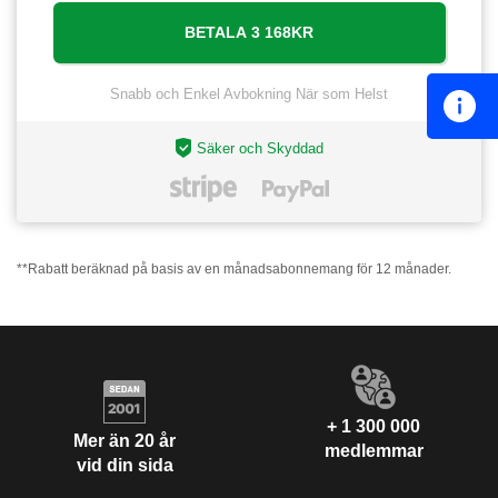
Snabb och Enkel Avbokning När som Helst
Säker och Skyddad
**Rabatt beräknad på basis av en månadsabonnemang för 12 månader.
+ 1 300 000
Mer än 20 år
medlemmar
vid din sida