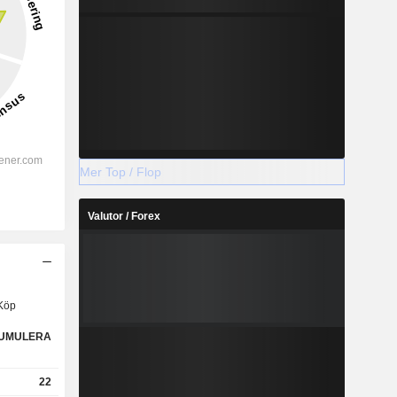
Mer Top / Flop
Valutor / Forex
Köp
UMULERA
22