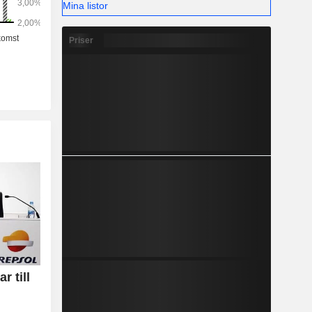
).
Mina listor
Priser
r till