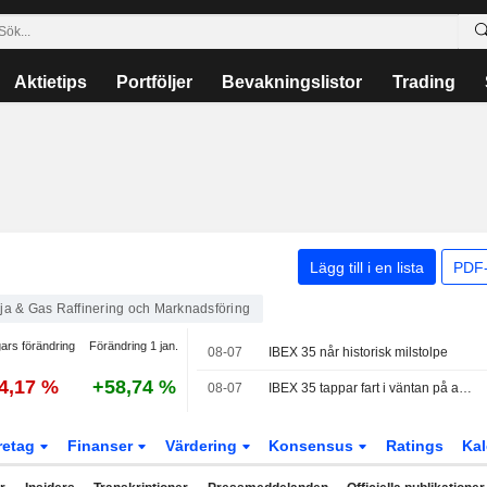
Aktietips
Portföljer
Bevakningslistor
Trading
Lägg till i en lista
PDF-
ja & Gas Raffinering och Marknadsföring
ars förändring
Förändring 1 jan.
08-07
IBEX 35 når historisk milstolpe
4,17 %
+58,74 %
08-07
IBEX 35 tappar fart i väntan på amerikanska jobbsiffror – veckan ser ut att sluta på plus
retag
Finanser
Värdering
Konsensus
Ratings
Kal