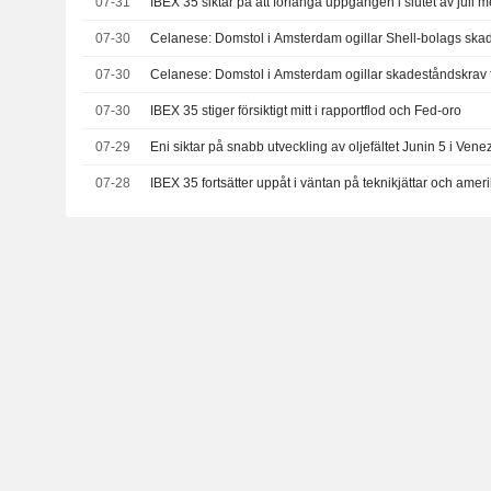
07-31
IBEX 35 siktar på att förlänga uppgången i slutet av juli 
07-30
Celanese: Domstol i Amsterdam ogillar Shell-bolags ska
07-30
Celanese: Domstol i Amsterdam ogillar skadeståndskrav 
07-30
IBEX 35 stiger försiktigt mitt i rapportflod och Fed-oro
07-29
Eni siktar på snabb utveckling av oljefältet Junin 5 i Vene
07-28
IBEX 35 fortsätter uppåt i väntan på teknikjättar och amer