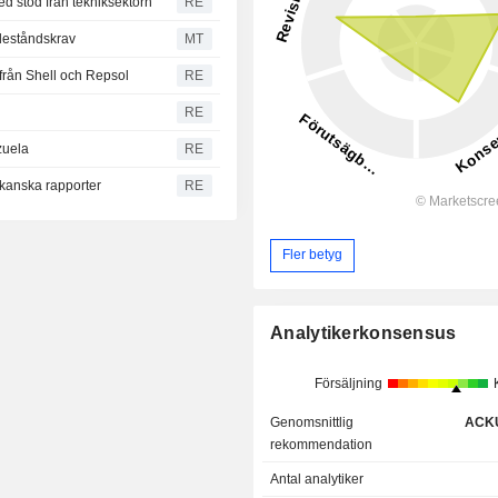
med stöd från tekniksektorn
RE
deståndskrav
MT
från Shell och Repsol
RE
RE
zuela
RE
ikanska rapporter
RE
Fler betyg
Analytikerkonsensus
Försäljning
Genomsnittlig
ACK
rekommendation
Antal analytiker