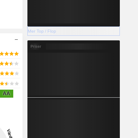
Mer Top / Flop
Priser
AA