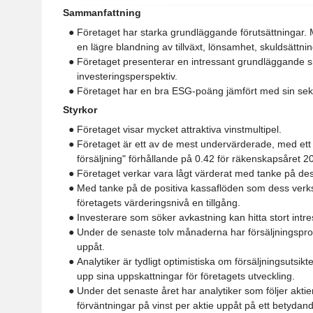
Sammanfattning
● Företaget har starka grundläggande förutsättningar.
en lägre blandning av tillväxt, lönsamhet, skuldsättnin
● Företaget presenterar en intressant grundläggande situ
investeringsperspektiv.
● Företaget har en bra ESG-poäng jämfört med sin sekt
Styrkor
● Företaget visar mycket attraktiva vinstmultipel.
● Företaget är ett av de mest undervärderade, med ett "
försäljning" förhållande på 0.42 för räkenskapsåret 2
● Företaget verkar vara lågt värderat med tanke på dess
● Med tanke på de positiva kassaflöden som dess verk
företagets värderingsnivå en tillgång.
● Investerare som söker avkastning kan hitta stort intre
● Under de senaste tolv månaderna har försäljningspro
uppåt.
● Analytiker är tydligt optimistiska om försäljningsutsikt
upp sina uppskattningar för företagets utveckling.
● Under det senaste året har analytiker som följer aktie
förväntningar på vinst per aktie uppåt på ett betydand