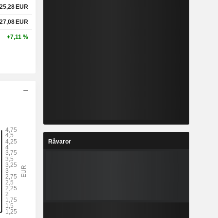
25,28
EUR
27,08
EUR
+7,11 %
Råvaror