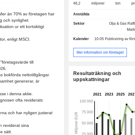
46,2 miljoner ton prod
petroleumprodukter (bensin, eld
 Mer än 70% av företagen har
Anställda
flytande petroleumgas, bitumen, s
g och synlighet.
biobränslen etc.) under 2025.
Sektor
Olja & Gas Raff
ation ur ett kortsiktigt
utvecklar Repsol S.A. handelsverks
Mark
smörjmedel, flygbränslen, bi
or, enligt MSCI.
Kalender
10-05
Publicering av försäljnings- och intäktsu
specialprodukter (7 811 Kt sålda 2025
petroleumgas (1 158 Kt så
petrokemikalier (1,8 Mt sålda prod
Mer information om företaget
distribution av petroleumprodukter
företagsvärde till
drift, i slutet av 2025, av ett nätver
026.
bensinstationer i Spanien (3 253)
Resultaträkning och
 bokförda nettotillgångar.
(533), Peru (477) och Mexiko (167).
uppskattningar
samhet genererar, är
utvecklar också verksamhet inom dist
el och naturgas (8 568 GWh el och
sse i denna aktie.
gas sålda 2025). - Prospektering och produktion
gnosen ofta reviderats
av olja och naturgas (5,6 %): 5
kolväten producerade per dag
Elproduktion från förnybara källor 
erna och har nyligen justerat
584 GWh producerad el. Nettoomsättningen
fördelar sig geografiskt enligt följan
n reviderat sina
(59,4 %), Portugal (5,6 %), Europa (9
e sätt.