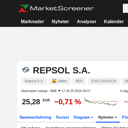
Marknader
Nyheter
Analyser
Kalender
REPSOL S.A.
Repsol S.A.
Aktier
REP
ES0173516115
Ol
Marknaden stängd -
BME
17.35.29 2026-08-07
5-dag
25,28
−0,71 %
EUR
−
Sammanfattning
Kurser
Diagram
Nyheter
Fö