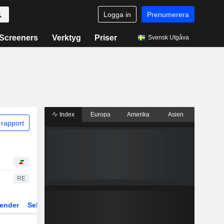
Logga in
Prenumerera
Screeners
Verktyg
Priser
Svensk Utgåva
Index
Europa
Amerika
Asien
rapport
RE
ender
Sektor
Fonder och ETFer