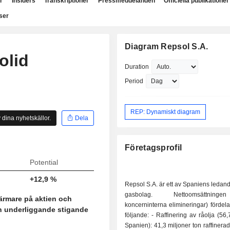
r
Insiders
Transkriptioner
Pressmeddelanden
Officiella publikationer
ser
Diagram Repsol S.A.
olid
Duration
Period
REP: Dynamiskt diagram
 dina nyhetskällor.
Dela
Företagsprofil
Potential
+12,9 %
Repsol S.A. är ett av Spaniens ledand
gasbolag. Nettoomsättning
närmare på aktien och
koncerninterna elimineringar) fördelar
n underliggande stigande
följande: - Raffinering av råolja (56,7 %; nr 1 i
Spanien): 41,3 miljoner ton raffinerad