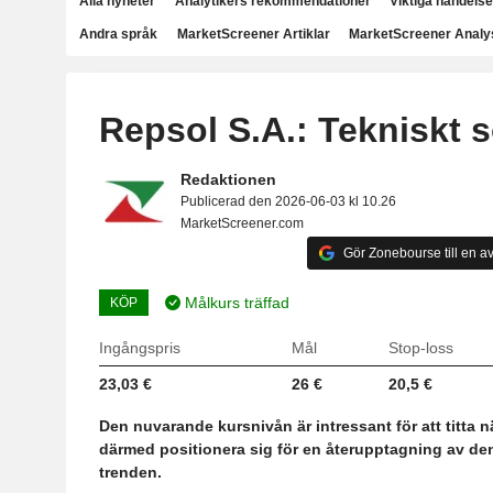
Alla nyheter
Analytikers rekommendationer
Viktiga händelse
Andra språk
MarketScreener Artiklar
MarketScreener Analy
Repsol S.A.: Tekniskt s
Redaktionen
Publicerad den 2026-06-03 kl 10.26
MarketScreener.com
Gör Zonebourse till en av
Målkurs träffad
KÖP
Ingångspris
Mål
Stop-loss
23,03 €
26 €
20,5 €
Den nuvarande kursnivån är intressant för att titta 
därmed positionera sig för en återupptagning av de
trenden.