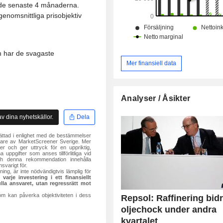
(7 %), USA (6,5 %) och övriga (11,7 %
r de senaste 4 månaderna.
enomsnittliga prisobjektiv
m har de svagaste
Mer finansiell data
Analyser / Åsikter
v dina nyhetskällor.
Dela
ättad i enlighet med de bestämmelser
ivare av MarketScreener Sverige. Mer
r och ger uttryck för en uppriktig,
uppgifter som anses tillförlitliga vid
och denna rekommendation innehålla
svarigt för.
ng, är inte nödvändigtvis lämplig för
rje investering i ett finansiellt
ulla ansvaret, utan regressrätt mot
om kan påverka objektiviteten i dess
Repsol: Raffinering bidra
oljechock under andra
kvartalet