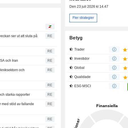
Den 23 juli 2026 kl 14.47
Fler strategier
eckan ser ut att sluta på
RE
Betyg
Trader
RE
Investidor
SA och Iran
RE
Global
ekniksektorn och
RE
Qualidade
RE
ESG MSCI
ch starka rapporter
RE
r med stöd av fallande
RE
RE