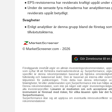
● EPS-revisionerna har reviderats kraftigt uppåt unde
● Under de senaste fyra månaderna har analytikernas g
reviderats uppåt betydligt.
Svagheter
● Enligt analytiker är denna grupp bland de företag so
tillväxtutsikterna.
© MarketScreener.com - 2026
Gör Zonebourse till en a
Föreliggande innehåll utgör en allmän investeringsrekommendation, uppr
som syftar till att förhindra marknadsmissbruk av Surperformance, utg
specifikt är denna rekommendation baserad på faktiska omständighete
fullständig och balanserad åsikt. Den är baserad på interna eller externa 
tidpunkten för publiceringen. Trots detta kan denna information 
felaktigheter, fel eller utelämnanden som Surperformance inte kan hållas an
Denna rekommendation, som inte på något sätt utgör investeringsrådgivni
alla investerarprofiler.
Läsaren är medveten om och accepterar att va
instrument är förenad med risker, för vilka läsaren själv bär det f
Surperformance
.
Surperformance åtar sig att upplysa om eventuella intressekonflikter s
rekommendationer.