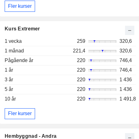
Fler kurser
Kurs Extremer
1 vecka
259
320,6
1 månad
221,4
320,6
Pågående år
220
746,4
1 år
220
746,4
3 år
220
1 436
5 år
220
1 436
10 år
220
1 491,8
Fler kurser
Hembyggnad - Andra