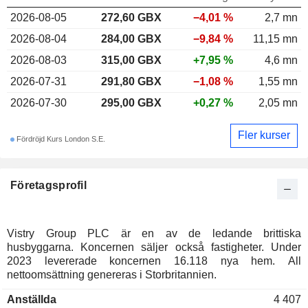
2026-08-05
272,60 GBX
−4,01 %
2,7 mn
2026-08-04
284,00 GBX
−9,84 %
11,15 mn
2026-08-03
315,00 GBX
+7,95 %
4,6 mn
2026-07-31
291,80 GBX
−1,08 %
1,55 mn
2026-07-30
295,00 GBX
+0,27 %
2,05 mn
Fler kurser
Fördröjd Kurs London S.E.
Företagsprofil
Vistry Group PLC är en av de ledande brittiska
husbyggarna. Koncernen säljer också fastigheter. Under
2023 levererade koncernen 16.118 nya hem. All
nettoomsättning genereras i Storbritannien.
Anställda
4 407