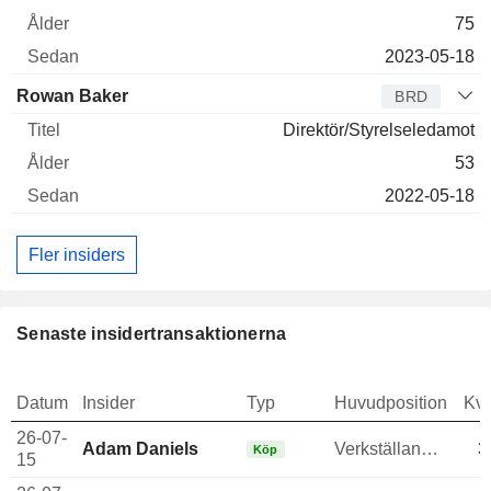
75
2023-05-18
Rowan Baker
BRD
Direktör/Styrelseledamot
53
2022-05-18
Fler insiders
Senaste insidertransaktionerna
Datum
Insider
Typ
Huvudposition
Kva
26-07-
Adam Daniels
Verkställande direktör
3
Köp
15