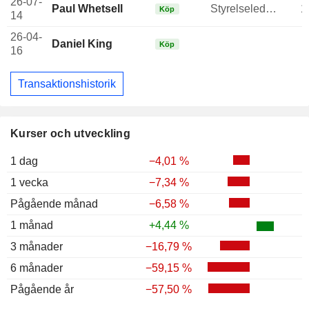
26-07-
Paul Whetsell
Styrelseledamot
1
Köp
14
26-04-
Daniel King
Köp
16
Transaktionshistorik
Kurser och utveckling
1 dag
−4,01 %
1 vecka
−7,34 %
Pågående månad
−6,58 %
1 månad
+4,44 %
3 månader
−16,79 %
6 månader
−59,15 %
Pågående år
−57,50 %