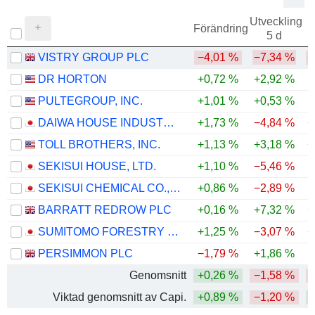
Utveckling
Förändring
5 d
VISTRY GROUP PLC
−4,01 %
−7,34 %
−
DR HORTON
+0,72 %
+2,92 %
PULTEGROUP, INC.
+1,01 %
+0,53 %
DAIWA HOUSE INDUSTRY CO., LTD.
+1,73 %
−4,84 %
−
TOLL BROTHERS, INC.
+1,13 %
+3,18 %
+
SEKISUI HOUSE, LTD.
+1,10 %
−5,46 %
SEKISUI CHEMICAL CO., LTD.
+0,86 %
−2,89 %
BARRATT REDROW PLC
+0,16 %
+7,32 %
−
SUMITOMO FORESTRY CO., LTD.
+1,25 %
−3,07 %
−
PERSIMMON PLC
−1,79 %
+1,86 %
Genomsnitt
+0,26 %
−1,58 %
Viktad genomsnitt av Capi.
+0,89 %
−1,20 %