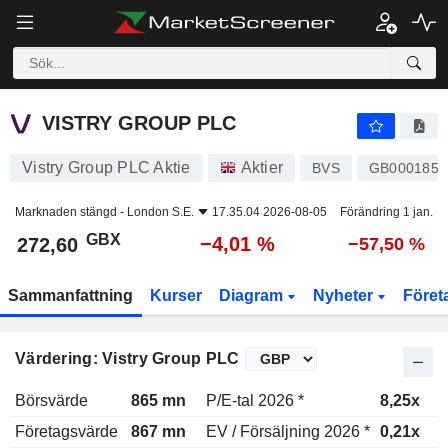
VISTRY GROUP PLC
272,60
p
−4,01 %
VISTRY GROUP PLC
Vistry Group PLC Aktie
Aktier
BVS
GB0001859
Marknaden stängd -
London S.E.
17.35.04 2026-08-05
Förändring 1 jan.
GBX
−4,01 %
272,60
−57,50 %
Sammanfattning
Kurser
Diagram
Nyheter
Föret
Värdering: Vistry Group PLC
Börsvärde
865 mn
P/E-tal 2026 *
8,25x
P
Företagsvärde
867 mn
EV / Försäljning 2026 *
0,21x
E