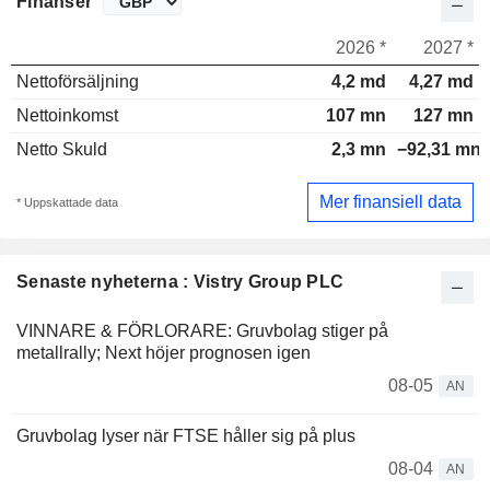
Finanser
2026 *
2027 *
Nettoförsäljning
4,2 md
4,27 md
Nettoinkomst
107 mn
127 mn
Netto Skuld
2,3 mn
−92,31 mn
Mer finansiell data
* Uppskattade data
Senaste nyheterna : Vistry Group PLC
VINNARE & FÖRLORARE: Gruvbolag stiger på
metallrally; Next höjer prognosen igen
08-05
AN
Gruvbolag lyser när FTSE håller sig på plus
08-04
AN