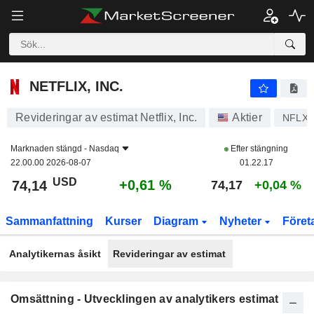
NETFLIX, INC.
74,14
$
+0,61 %
NETFLIX, INC.
Revideringar av estimat Netflix, Inc.
Aktier
NFLX
Marknaden stängd -
Nasdaq
Efter stängning
22.00.00 2026-08-07
01.22.17
USD
+0,61 %
74,14
74,17
+0,04 %
Sammanfattning
Kurser
Diagram
Nyheter
Föret
Analytikernas åsikt
Revideringar av estimat
Omsättning - Utvecklingen av analytikers estimat