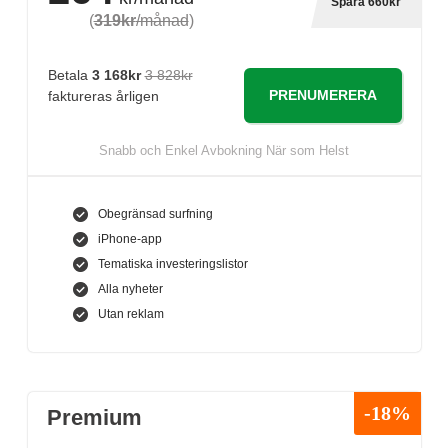
Spara 660kr
(
319kr
/månad
)
Betala
3 168kr
3 828kr
PRENUMERERA
faktureras årligen
Snabb och Enkel Avbokning När som Helst
Obegränsad surfning
iPhone-app
Tematiska investeringslistor
Alla nyheter
Utan reklam
-18%
Premium