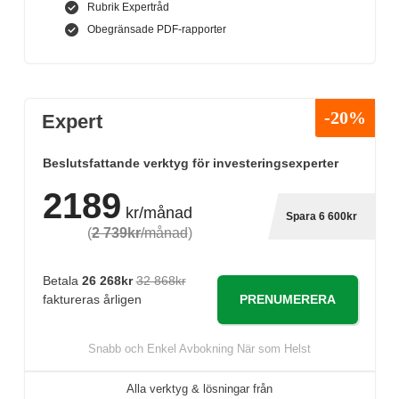
Rubrik Expertråd
Obegränsade PDF-rapporter
-20%
Expert
Beslutsfattande verktyg för investeringsexperter
2189
kr/månad
Spara 6 600kr
(
2 739kr
/månad
)
Betala
26 268kr
32 868kr
PRENUMERERA
faktureras årligen
Snabb och Enkel Avbokning När som Helst
Alla verktyg & lösningar från