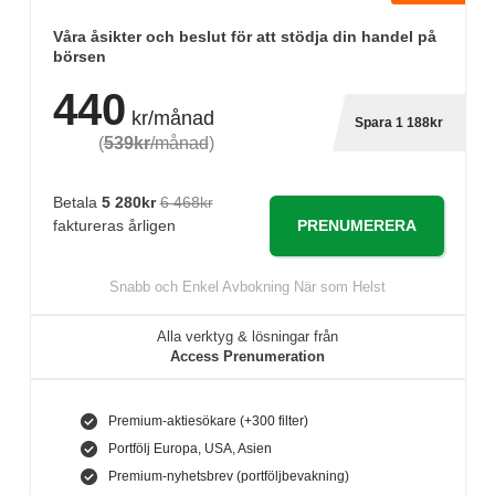
Våra åsikter och beslut för att stödja din handel på
börsen
440
kr/månad
Spara 1 188kr
(
539kr
/månad
)
Betala
5 280kr
6 468kr
PRENUMERERA
faktureras årligen
Snabb och Enkel Avbokning När som Helst
Alla verktyg & lösningar från
Access Prenumeration
Premium-aktiesökare (+300 filter)
Portfölj Europa, USA, Asien
Premium-nyhetsbrev (portföljbevakning)