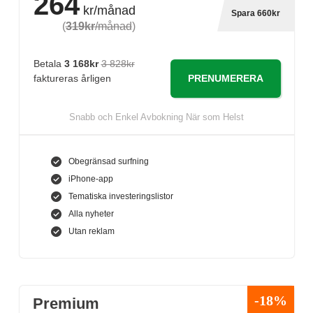
264
kr/månad
Spara 660kr
(
319kr
/månad
)
Betala
3 168kr
3 828kr
PRENUMERERA
faktureras årligen
Snabb och Enkel Avbokning När som Helst
Obegränsad surfning
iPhone-app
Tematiska investeringslistor
Alla nyheter
Utan reklam
-18%
Premium