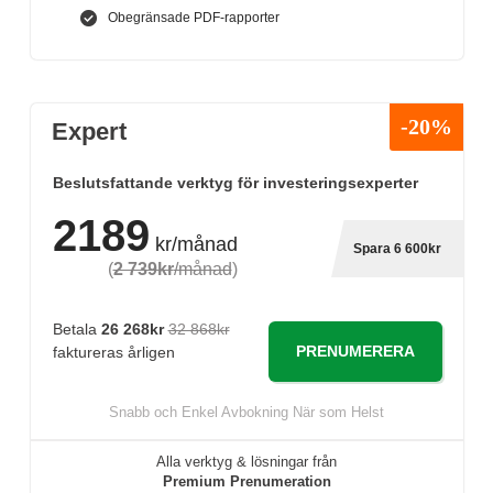
Obegränsade PDF-rapporter
-20%
Expert
Beslutsfattande verktyg för investeringsexperter
2189
kr/månad
Spara 6 600kr
(
2 739kr
/månad
)
Betala
26 268kr
32 868kr
PRENUMERERA
faktureras årligen
Snabb och Enkel Avbokning När som Helst
Alla verktyg & lösningar från
Premium Prenumeration