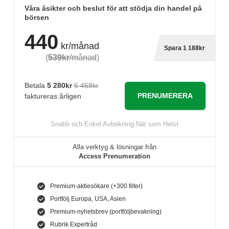
Våra åsikter och beslut för att stödja din handel på
börsen
440
kr/månad
Spara 1 188kr
(
539kr
/månad
)
Betala
5 280kr
6 468kr
PRENUMERERA
faktureras årligen
Snabb och Enkel Avbokning När som Helst
Alla verktyg & lösningar från
Access Prenumeration
Premium-aktiesökare (+300 filter)
Portfölj Europa, USA, Asien
Premium-nyhetsbrev (portföljbevakning)
Rubrik Expertråd