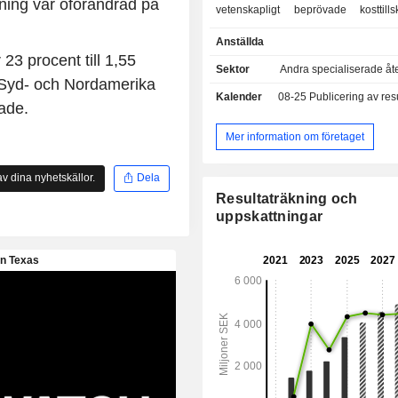
ning var oförändrad på
vetenskapligt beprövade kosttills
tillgängliga på mer än 100 marknade
Anställda
världen. Zinzino AB äger de norska 
23 procent till 1,55
och produktionsenheterna BioActiv
Sektor
Andra specialiserade åte
och Faun Pharma AS. Bolagets hu
 i Syd- och Nordamerika
Kalender
08-25
Publicering av resultat
ligger i Göteborg, Sverige, med ytterl
ade.
i Finland, Lettland, Norge, USA, A
Hongkong, Malaysia och Indien.
Mer information om företaget
v dina nyhetskällor.
Dela
Resultaträkning och
uppskattningar