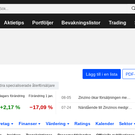
Aktietips
Portföljer
Bevakningslistor
Trading
Lägg till i en lista
PDF-
dra specialiserade återförsäljare
dagars förändring
Förändring 1 jan.
08-05
Zinzino ökar försäljningen med 20 procent i juli
+2,17 %
−17,09 %
07-24
Närstående till Zinzinos medgrundare köper aktier för 1,9 miljoner kronor
retag
Finanser
Värdering
Ratings
Kalender
Sektor