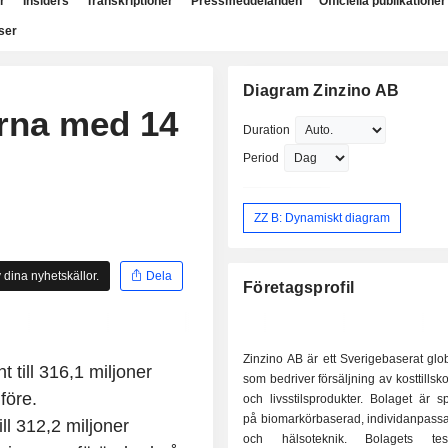
r
Insiders
Transkriptioner
Pressmeddelanden
Officiella publikationer
ser
Diagram Zinzino AB
erna med 14
Duration
Period
ZZ B: Dynamiskt diagram
 dina nyhetskällor.
Dela
Företagsprofil
Zinzino AB är ett Sverigebaserat glob
 till 316,1 miljoner
som bedriver försäljning av kosttillsk
före.
och livsstilsprodukter. Bolaget är sp
på biomarkörbaserad, individanpassa
l 312,2 miljoner
och hälsoteknik. Bolagets test