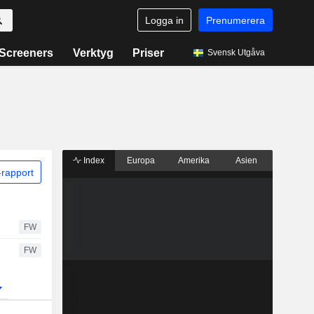
Logga in
Prenumerera
Screeners
Verktyg
Priser
Svensk Utgåva
Index
Europa
Amerika
Asien
rapport
FW
FW