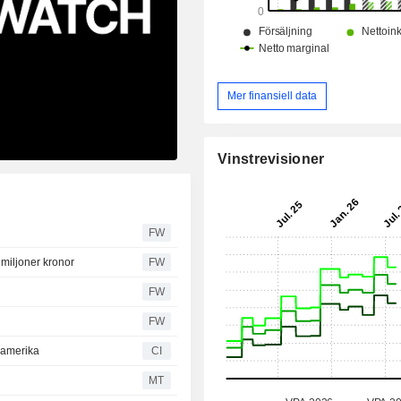
Mer finansiell data
Vinstrevisioner
FW
 miljoner kronor
FW
FW
FW
inamerika
CI
MT