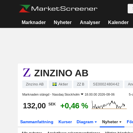
Marknader
Nyheter
Analyser
Kalender
ZINZINO AB
Zinzino AB
Aktier
ZZ B
SE0002480442
An
Marknaden stängd -
Nasdaq Stockholm
18.00.00 2026-08-06
5-
132,00
+0,46 %
SEK
Sammanfattning
Kurser
Diagram
Nyheter
Fö