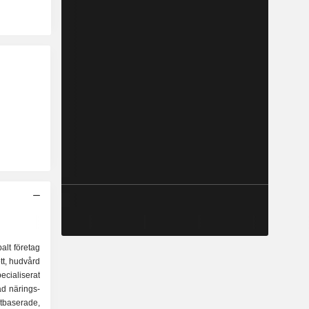
alt företag
ott, hudvård
ecialiserat
d närings-
baserade,