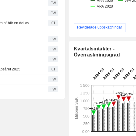
FW
FW
in” blir en del av
CI
Reviderade uppskattningar
FW
Kvartalsintäkter -
FW
Överraskningsgrad
FW
kapsåret 2025
CI
FW
FW