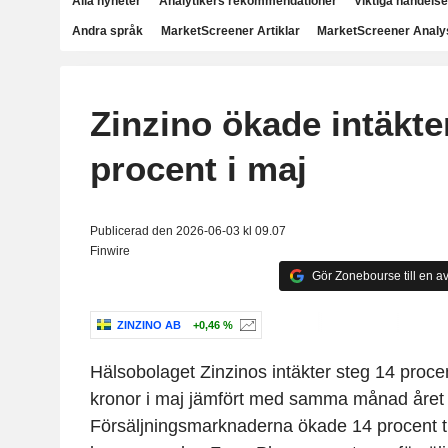
Alla nyheter
Analytikers rekommendationer
Viktiga händelse
Andra språk
MarketScreener Artiklar
MarketScreener Analy
Zinzino ökade intäkt
procent i maj
Publicerad den 2026-06-03 kl 09.07
Finwire
Gör Zonebourse till en av
ZINZINO AB
+0,46 %
Hälsobolaget Zinzinos intäkter steg 14 procent
kronor i maj jämfört med samma månad året 
Försäljningsmarknaderna ökade 14 procent til