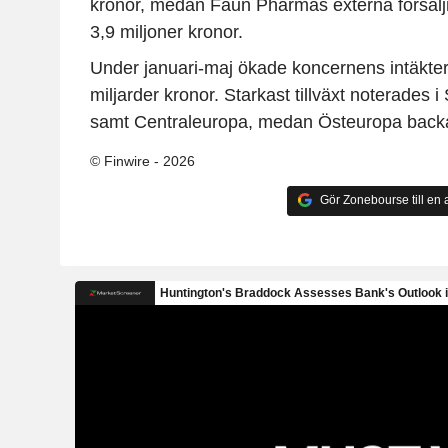
kronor, medan Faun Pharmas externa försälj
3,9 miljoner kronor.
Under januari-maj ökade koncernens intäkter 
miljarder kronor. Starkast tillväxt noterades
samt Centraleuropa, medan Östeuropa back
© Finwire - 2026
Gör Zonebourse till en a