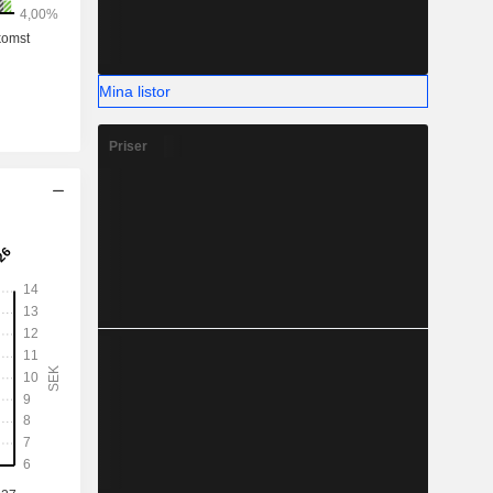
Mina listor
Priser