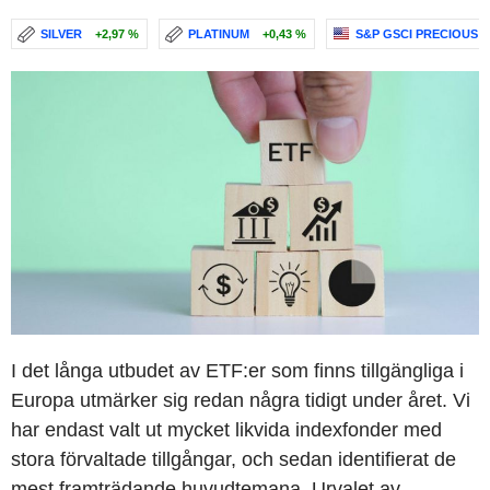
SILVER
+2,97 %
PLATINUM
+0,43 %
S&P GSCI PRECIOUS 
I det långa utbudet av ETF:er som finns tillgängliga i
Europa utmärker sig redan några tidigt under året. Vi
har endast valt ut mycket likvida indexfonder med
stora förvaltade tillgångar, och sedan identifierat de
mest framträdande huvudtemana. Urvalet av