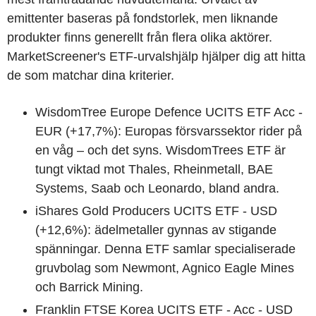
emittenter baseras på fondstorlek, men liknande
produkter finns generellt från flera olika aktörer.
MarketScreener's ETF-urvalshjälp hjälper dig att hitta
de som matchar dina kriterier.
WisdomTree Europe Defence UCITS ETF Acc -
EUR (+17,7%): Europas försvarssektor rider på
en våg – och det syns. WisdomTrees ETF är
tungt viktad mot Thales, Rheinmetall, BAE
Systems, Saab och Leonardo, bland andra.
iShares Gold Producers UCITS ETF - USD
(+12,6%): ädelmetaller gynnas av stigande
spänningar. Denna ETF samlar specialiserade
gruvbolag som Newmont, Agnico Eagle Mines
och Barrick Mining.
Franklin FTSE Korea UCITS ETF - Acc - USD