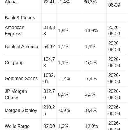
Alcoa
72,41
-1,4%
36,3%
06-09
Bank & Finans
American
318,3
2026-
1,9%
-13,9%
Express
8
06-09
2026-
Bank of America
54,42
1,5%
-1,1%
06-09
134,7
2026-
Citigroup
1,1%
15,5%
3
06-09
1032,
2026-
Goldman Sachs
-1,2%
17,4%
01
06-09
JP Morgan
312,7
2026-
0,5%
-3,0%
Chase
0
06-09
210,2
2026-
Morgan Stanley
-0,9%
18,4%
5
06-09
2026-
Wells Fargo
82,00
1,3%
-12,0%
06-09