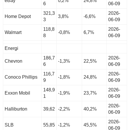
eBay
0,2%
24,8%
6
06-09
321,3
2026-
Home Depot
3,8%
-6,6%
3
06-09
118,8
2026-
Walmart
-0,8%
6,7%
8
06-09
Energi
186,7
2026-
Chevron
-1,3%
22,5%
6
06-09
116,7
2026-
Conoco Phillips
-1,8%
24,8%
9
06-09
148,9
2026-
Exxon Mobil
-1,9%
23,7%
1
06-09
2026-
Halliburton
39,62
-2,2%
40,2%
06-09
2026-
SLB
55,85
-1,2%
45,5%
06-09