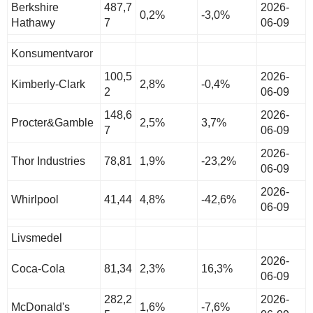
Berkshire
487,7
2026-
0,2%
-3,0%
Hathawy
7
06-09
Konsumentvaror
100,5
2026-
Kimberly-Clark
2,8%
-0,4%
2
06-09
148,6
2026-
Procter&Gamble
2,5%
3,7%
7
06-09
2026-
Thor Industries
78,81
1,9%
-23,2%
06-09
2026-
Whirlpool
41,44
4,8%
-42,6%
06-09
Livsmedel
2026-
Coca-Cola
81,34
2,3%
16,3%
06-09
282,2
2026-
McDonald's
1,6%
-7,6%