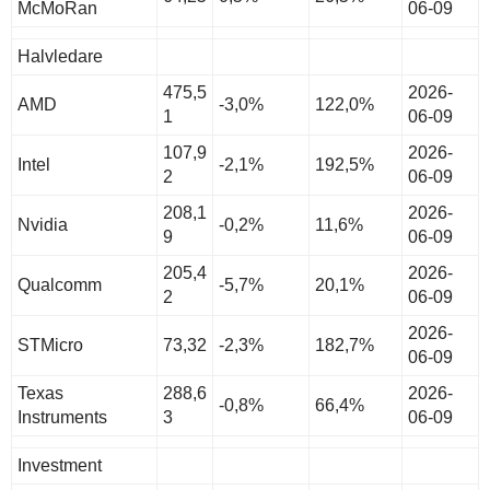
McMoRan
06-09
Halvledare
475,5
2026-
AMD
-3,0%
122,0%
1
06-09
107,9
2026-
Intel
-2,1%
192,5%
2
06-09
208,1
2026-
Nvidia
-0,2%
11,6%
9
06-09
205,4
2026-
Qualcomm
-5,7%
20,1%
2
06-09
2026-
STMicro
73,32
-2,3%
182,7%
06-09
Texas
288,6
2026-
-0,8%
66,4%
Instruments
3
06-09
Investment