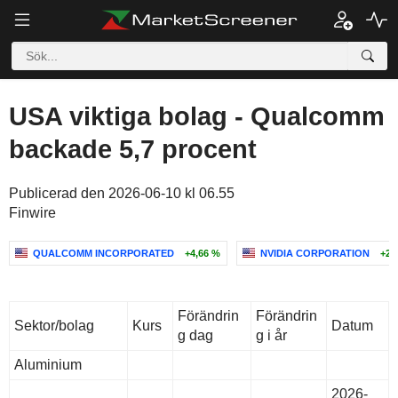
USA viktiga bolag - Qualcomm
backade 5,7 procent
Publicerad den 2026-06-10 kl 06.55
Finwire
QUALCOMM INCORPORATED
+4,66 %
NVIDIA CORPORATION
+2,
Förändrin
Förändrin
Sektor/bolag
Kurs
Datum
g dag
g i år
Aluminium
2026-