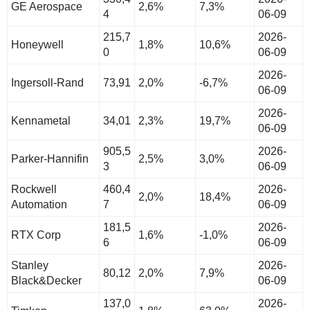
GE Aerospace
2,6%
7,3%
4
06-09
215,7
2026-
Honeywell
1,8%
10,6%
0
06-09
2026-
Ingersoll-Rand
73,91
2,0%
-6,7%
06-09
2026-
Kennametal
34,01
2,3%
19,7%
06-09
905,5
2026-
Parker-Hannifin
2,5%
3,0%
3
06-09
Rockwell
460,4
2026-
2,0%
18,4%
Automation
7
06-09
181,5
2026-
RTX Corp
1,6%
-1,0%
6
06-09
Stanley
2026-
80,12
2,0%
7,9%
Black&Decker
06-09
137,0
2026-