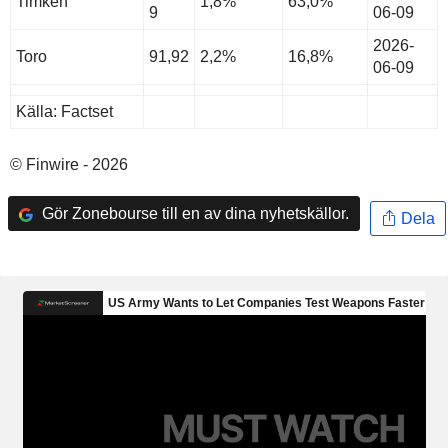
Timken
1,8%
63,0%
9
06-09
2026-
Toro
91,92
2,2%
16,8%
06-09
Källa: Factset
© Finwire - 2026
Gör Zonebourse till en av dina nyhetskällor.
Dela