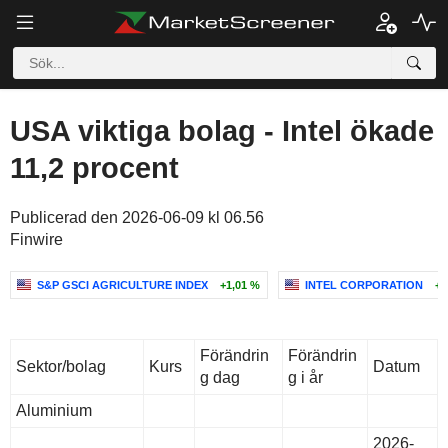
USA viktiga bolag - Intel ökade
11,2 procent
Publicerad den 2026-06-09 kl 06.56
Finwire
S&P GSCI AGRICULTURE INDEX
+1,01 %
INTEL CORPORATION
+1
Förändrin
Förändrin
Sektor/bolag
Kurs
Datum
g dag
g i år
Aluminium
2026-