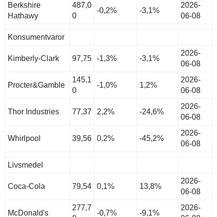
Berkshire
487,0
2026-
-0,2%
-3,1%
Hathawy
0
06-08
Konsumentvaror
2026-
Kimberly-Clark
97,75
-1,3%
-3,1%
06-08
145,1
2026-
Procter&Gamble
-1,0%
1,2%
0
06-08
2026-
Thor Industries
77,37
2,2%
-24,6%
06-08
2026-
Whirlpool
39,56
0,2%
-45,2%
06-08
Livsmedel
2026-
Coca-Cola
79,54
0,1%
13,8%
06-08
277,7
2026-
McDonald's
-0,7%
-9,1%