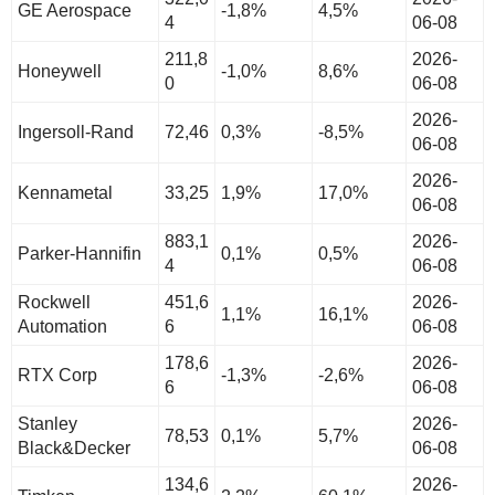
GE Aerospace
-1,8%
4,5%
4
06-08
211,8
2026-
Honeywell
-1,0%
8,6%
0
06-08
2026-
Ingersoll-Rand
72,46
0,3%
-8,5%
06-08
2026-
Kennametal
33,25
1,9%
17,0%
06-08
883,1
2026-
Parker-Hannifin
0,1%
0,5%
4
06-08
Rockwell
451,6
2026-
1,1%
16,1%
Automation
6
06-08
178,6
2026-
RTX Corp
-1,3%
-2,6%
6
06-08
Stanley
2026-
78,53
0,1%
5,7%
Black&Decker
06-08
134,6
2026-