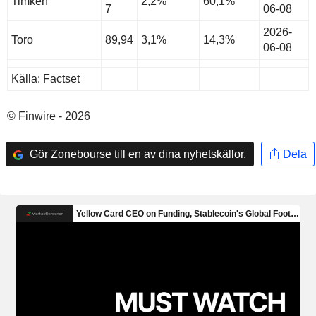
Timken
2,2%
60,1%
7
06-08
2026-
Toro
89,94
3,1%
14,3%
06-08
Källa: Factset
© Finwire - 2026
Gör Zonebourse till en av dina nyhetskällor.
Dela