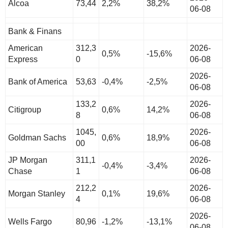
Alcoa
73,44
2,2%
38,2%
06-08
Bank & Finans
American
312,3
2026-
0,5%
-15,6%
Express
0
06-08
2026-
Bank of America
53,63
-0,4%
-2,5%
06-08
133,2
2026-
Citigroup
0,6%
14,2%
8
06-08
1045,
2026-
Goldman Sachs
0,6%
18,9%
00
06-08
JP Morgan
311,1
2026-
-0,4%
-3,4%
Chase
1
06-08
212,2
2026-
Morgan Stanley
0,1%
19,6%
4
06-08
2026-
Wells Fargo
80,96
-1,2%
-13,1%
06-08