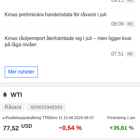
09.15
RE
Kinas preliminära handelsdata för råvaror i juli
08.09
RE
Kinas råoljeimport återhämtade sig i juli – men ligger kvar
på låga nivåer
07.51
RE
Mer nyheter
WTI
Råvara
XD0015948363
Realtidsuppskattning TTMZero
11.15.48 2026-08-07
Förändring 1 jan.
USD
−0,54 %
77,52
+35,61 %