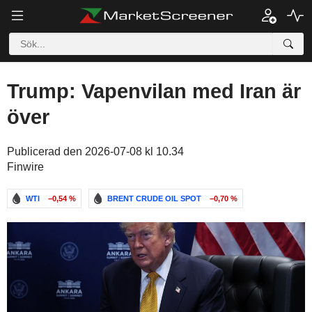
Trump: Vapenvilan med Iran är
över
Publicerad den 2026-07-08 kl 10.34
Finwire
WTI
−0,54 %
BRENT CRUDE OIL SPOT
−0,70 %