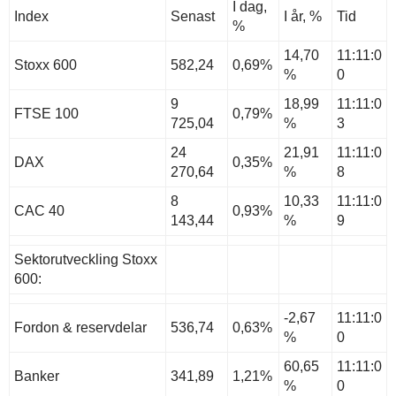
I dag,
Index
Senast
I år, %
Tid
%
14,70
11:11:0
Stoxx 600
582,24
0,69%
%
0
9
18,99
11:11:0
FTSE 100
0,79%
725,04
%
3
24
21,91
11:11:0
DAX
0,35%
270,64
%
8
8
10,33
11:11:0
CAC 40
0,93%
143,44
%
9
Sektorutveckling Stoxx
600:
-2,67
11:11:0
Fordon & reservdelar
536,74
0,63%
%
0
60,65
11:11:0
Banker
341,89
1,21%
%
0