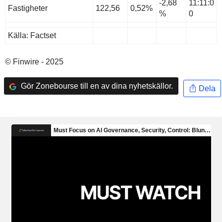
-2,68
11:11:0
Fastigheter
122,56
0,52%
%
0
Källa: Factset
© Finwire - 2025
Gör Zonebourse till en av dina nyhetskällor.
Dela