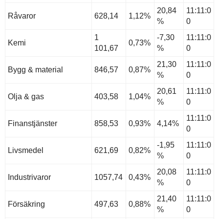
20,84
11:11:0
Råvaror
628,14
1,12%
%
0
1
-7,30
11:11:0
Kemi
0,73%
101,67
%
0
21,30
11:11:0
Bygg & material
846,57
0,87%
%
0
20,61
11:11:0
Olja & gas
403,58
1,04%
%
0
11:11:0
Finanstjänster
858,53
0,93%
4,14%
0
-1,95
11:11:0
Livsmedel
621,69
0,82%
%
0
20,08
11:11:0
Industrivaror
1057,74
0,43%
%
0
21,40
11:11:0
Försäkring
497,63
0,88%
%
0