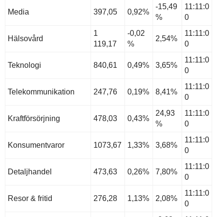
-15,49
11:11:0
Media
397,05
0,92%
%
0
1
-0,02
11:11:0
Hälsovård
2,54%
119,17
%
0
11:11:0
Teknologi
840,61
0,49%
3,65%
0
11:11:0
Telekommunikation
247,76
0,19%
8,41%
0
24,93
11:11:0
Kraftförsörjning
478,03
0,43%
%
0
11:11:0
Konsumentvaror
1073,67
1,33%
3,68%
0
11:11:0
Detaljhandel
473,63
0,26%
7,80%
0
11:11:0
Resor & fritid
276,28
1,13%
2,08%
0