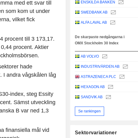
omma med ett svar till
ENSKILDA BANKEN
den som kom ut under
SWEDBANK AB
a, vilket fick
ALFA LAVAL AB
De skarpaste nedgångarna i
procent till 3 173,17.
OMX Stockholm 30 Index
0,44 procent. Aktier
tockholmsbörsen.
AB VOLVO
isektorer hade
INDUSTRIVÄRDEN AB
 I andra vågskålen låg
ASTRAZENECA PLC
HEXAGON AB
30-index, steg Essity
SANDVIK AB
cent. Sämst utveckling
anska B var ned 1,3
Se rankingen
a finansiella mål vid
Sektorvariationer