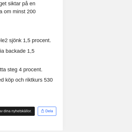
get siktar på en
ita om minst 200
ele2 sjönk 1,5 procent.
elia backade 1,5
tta steg 4 procent.
d köp och riktkurs 530
v dina nyhetskällor.
Dela