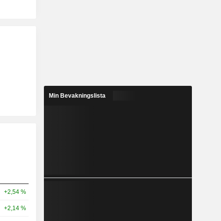
Min Bevakningslista
+2,54 %
+2,14 %