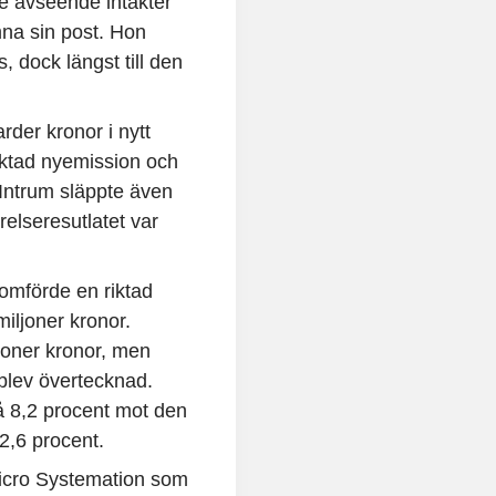
de avseende intäkter
mna sin post. Hon
s, dock längst till den
rder kronor i nytt
 riktad nyemission och
 Intrum släppte även
relseresutlatet var
omförde en riktad
miljoner kronor.
ljoner kronor, men
 blev övertecknad.
å 8,2 procent mot den
2,6 procent.
Micro Systemation som