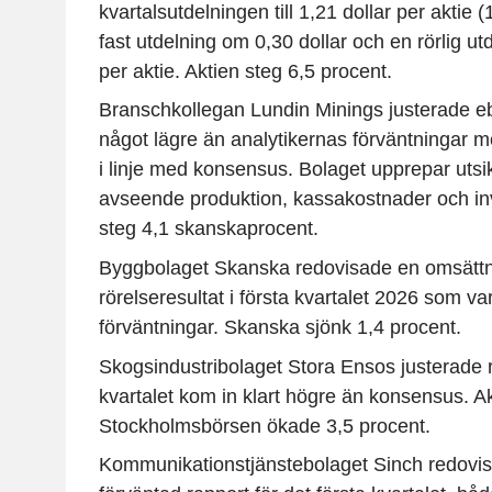
kvartalsutdelningen till 1,21 dollar per aktie
fast utdelning om 0,30 dollar och en rörlig ut
per aktie. Aktien steg 6,5 procent.
Branschkollegan Lundin Minings justerade eb
något lägre än analytikernas förväntningar 
i linje med konsensus. Bolaget upprepar utsi
avseende produktion, kassakostnader och inv
steg 4,1 skanskaprocent.
Byggbolaget Skanska redovisade en omsättn
rörelseresultat i första kvartalet 2026 som va
förväntningar. Skanska sjönk 1,4 procent.
Skogsindustribolaget Stora Ensos justerade rö
kvartalet kom in klart högre än konsensus. A
Stockholmsbörsen ökade 3,5 procent.
Kommunikationstjänstebolaget Sinch redovis