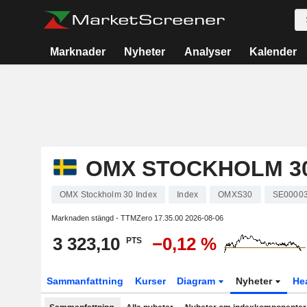
Marknader
Nyheter
Analyser
Kalender
OMX STOCKHOLM 30
OMX Stockholm 30 Index
Index
OMXS30
SE0000
Marknaden stängd - TTMZero
17.35.00 2026-08-06
3 323,10
−0,12 %
PTS
Sammanfattning
Kurser
Diagram
Nyheter
He