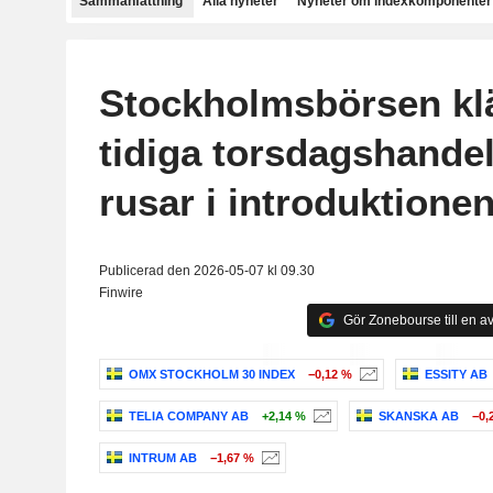
Sammanfattning
Alla nyheter
Nyheter om indexkomponenter
Stockholmsbörsen klä
tidiga torsdagshandel
rusar i introduktione
Publicerad den 2026-05-07 kl 09.30
Finwire
Gör Zonebourse till en av
OMX STOCKHOLM 30 INDEX
−0,12 %
ESSITY AB
TELIA COMPANY AB
+2,14 %
SKANSKA AB
−0,
INTRUM AB
−1,67 %