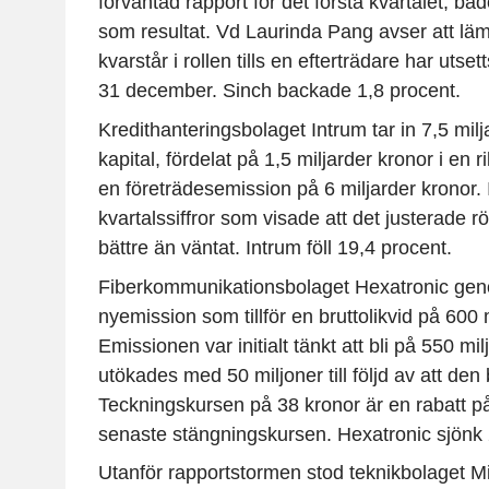
förväntad rapport för det första kvartalet, bå
som resultat. Vd Laurinda Pang avser att lä
kvarstår i rollen tills en efterträdare har utsett
31 december. Sinch backade 1,8 procent.
Kredithanteringsbolaget Intrum tar in 7,5 milja
kapital, fördelat på 1,5 miljarder kronor i en
en företrädesemission på 6 miljarder kronor.
kvartalssiffror som visade att det justerade rö
bättre än väntat. Intrum föll 19,4 procent.
Fiberkommunikationsbolaget Hexatronic gen
nyemission som tillför en bruttolikvid på 600 
Emissionen var initialt tänkt att bli på 550 mi
utökades med 50 miljoner till följd av att den
Teckningskursen på 38 kronor är en rabatt p
senaste stängningskursen. Hexatronic sjönk 
Utanför rapportstormen stod teknikbolaget 