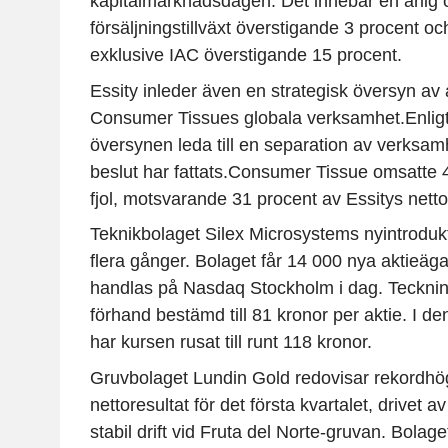
kapitalmarknadsdagen. Det innebär en årlig 
försäljningstillväxt överstigande 3 procent o
exklusive IAC överstigande 15 procent.
Essity inleder även en strategisk översyn av
Consumer Tissues globala verksamhet.Enligt
översynen leda till en separation av verksa
beslut har fattats.Consumer Tissue omsatte 4
fjol, motsvarande 31 procent av Essitys nett
Teknikbolaget Silex Microsystems nyintroduk
flera gånger. Bolaget får 14 000 nya aktieäga
handlas på Nasdaq Stockholm i dag. Teckni
förhand bestämd till 81 kronor per aktie. I d
har kursen rusat till runt 118 kronor.
Gruvbolaget Lundin Gold redovisar rekordhögt
nettoresultat för det första kvartalet, drivet 
stabil drift vid Fruta del Norte-gruvan. Bolage