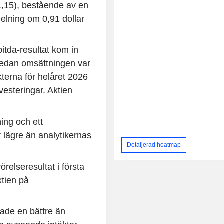
 (1,15), bestående av en
delning om 0,91 dollar
itda-resultat kom in
medan omsättningen var
kterna för helåret 2026
esteringar. Aktien
ing och ett
r lägre än analytikernas
Detaljerad heatmap
relseresultat i första
ktien på
ade en bättre än