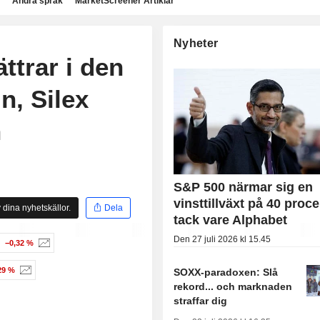
Andra språk
MarketScreener Artiklar
Nyheter
ttrar i den
n, Silex
n
S&P 500 närmar sig en
vinsttillväxt på 40 proce
 dina nyhetskällor.
Dela
tack vare Alphabet
Den 27 juli 2026 kl 15.45
−0,32 %
29 %
SOXX-paradoxen: Slå
rekord... och marknaden
straffar dig