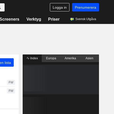
Logga in
Prenumerera
Screeners
Verktyg
Priser
Svensk Utgåva
Index
Europa
Amerika
Asien
 en lista
FW
FW