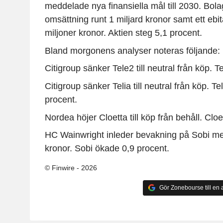
meddelade nya finansiella mål till 2030. Bola
omsättning runt 1 miljard kronor samt ett eb
miljoner kronor. Aktien steg 5,1 procent.
Bland morgonens analyser noteras följande:
Citigroup sänker Tele2 till neutral från köp. T
Citigroup sänker Telia till neutral från köp. T
procent.
Nordea höjer Cloetta till köp från behåll. Cloe
HC Wainwright inleder bevakning på Sobi me
kronor. Sobi ökade 0,9 procent.
© Finwire - 2026
Gör Zonebourse till en a