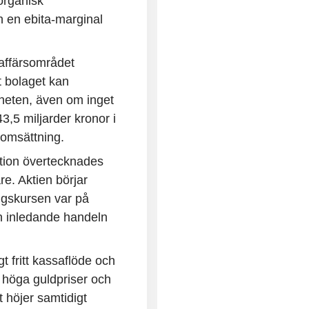
organisk
ch en ebita-marginal
 affärsområdet
 bolaget kan
mheten, även om inget
3,5 miljarder kronor i
oomsättning.
tion övertecknades
re. Aktien börjar
ngskursen var på
en inledande handeln
 fritt kassaflöde och
av höga guldpriser och
t höjer samtidigt