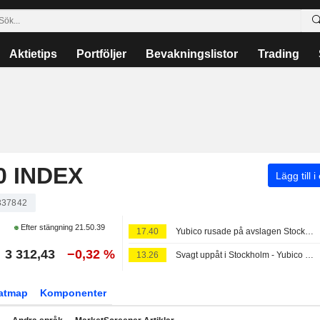
Aktietips
Portföljer
Bevakningslistor
Trading
 INDEX
Lägg till i
337842
Efter stängning
21.50.39
17.40
Yubico rusade på avslagen Stockholmsbörs, OMXS30-index oförändrat
3 312,43
−0,32 %
13.26
Svagt uppåt i Stockholm - Yubico rusar efter rapporten
atmap
Komponenter