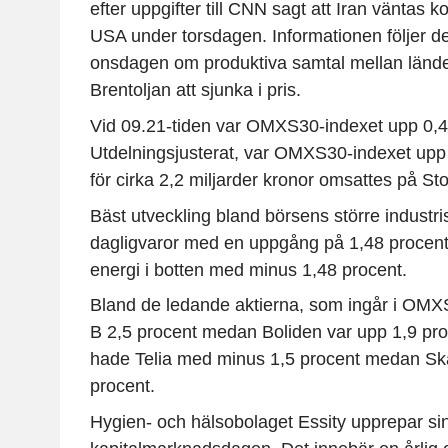
efter uppgifter till CNN sagt att Iran väntas k
USA under torsdagen. Informationen följer 
onsdagen om produktiva samtal mellan ländern
Brentoljan att sjunka i pris.
Vid 09.21-tiden var OMXS30-indexet upp 0,44 
Utdelningsjusterat, var OMXS30-indexet upp 
för cirka 2,2 miljarder kronor omsattes på S
Bäst utveckling bland börsens större industr
dagligvaror med en uppgång på 1,48 procent.
energi i botten med minus 1,48 procent.
Bland de ledande aktierna, som ingår i OMXS
B 2,5 procent medan Boliden var upp 1,9 pro
hade Telia med minus 1,5 procent medan Sk
procent.
Hygien- och hälsobolaget Essity upprepar sin