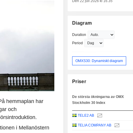
Den 22 juli 2026 kl 16.35
Diagram
Duration
Period
OMXS30: Dynamiskt diagram
Priser
De största ökningarna av OMX
 På hemmaplan har
Stockholm 30 Index
gar och
TELE2 AB
börsintroduktion.
TELIA COMPANY AB
tionen i Mellanöstern