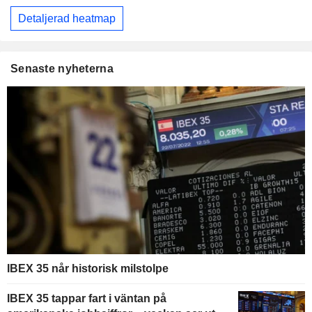
Detaljerad heatmap
Senaste nyheterna
IBEX 35 når historisk milstolpe
IBEX 35 tappar fart i väntan på