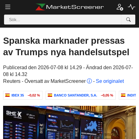
Spanska marknader pressas
av Trumps nya handelsutspel
Publicerad den 2026-07-08 kl 14.29 - Ändrad den 2026-07-
08 kl 14.32
Reuters - Översatt av MarketScreener
-
Se originalet
IBEX 35
−0,02 %
BANCO SANTANDER, S.A.
−0,05 %
INDITE