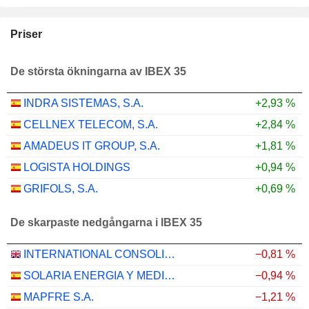
Priser
De största ökningarna av IBEX 35
INDRA SISTEMAS, S.A.
+2,93 %
CELLNEX TELECOM, S.A.
+2,84 %
AMADEUS IT GROUP, S.A.
+1,81 %
LOGISTA HOLDINGS
+0,94 %
GRIFOLS, S.A.
+0,69 %
De skarpaste nedgångarna i IBEX 35
INTERNATIONAL CONSOLIDATED AIRLINES GROUP, S.A.
−0,81 %
SOLARIA ENERGIA Y MEDIO AMBIENTE, S.A.
−0,94 %
MAPFRE S.A.
−1,21 %