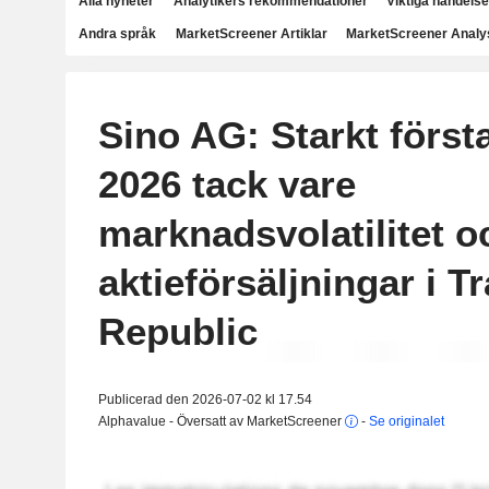
Alla nyheter
Analytikers rekommendationer
Viktiga händelse
Andra språk
MarketScreener Artiklar
MarketScreener Analy
Sino AG: Starkt först
2026 tack vare
marknadsvolatilitet o
aktieförsäljningar i T
Republic
Publicerad den 2026-07-02 kl 17.54
Alphavalue - Översatt av MarketScreener
-
Se originalet