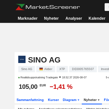
Marknader
Nyheter
Analyser
Kalender
SINO AG
Sino AG
Aktier
XTP
DE0005765507
Inves
Realtidsuppskattning
Tradegate
18.52.37 2026-08-07
5-
105,00
−1,41 %
EUR
Sammanfattning
Kurser
Diagram
Nyheter
Fö