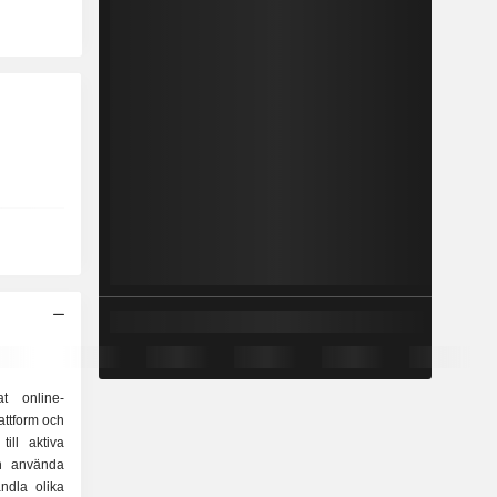
t online-
attform och
ill aktiva
n använda
andla olika