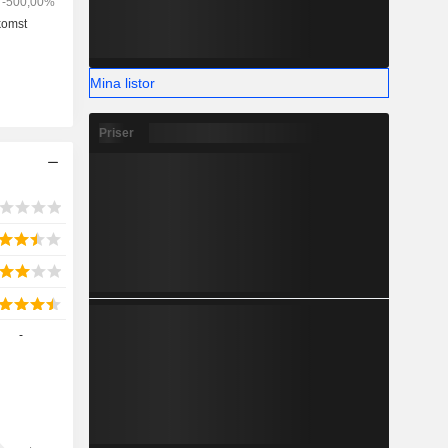
Mina listor
Priser
-