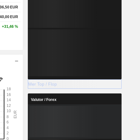
06,50
EUR
40,00
EUR
+31,46 %
Mer Top / Flop
Valutor / Forex