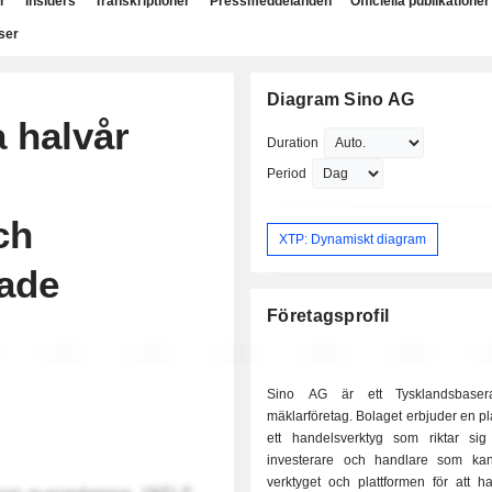
r
Insiders
Transkriptioner
Pressmeddelanden
Officiella publikationer
ser
Diagram Sino AG
a halvår
Duration
Period
ch
XTP: Dynamiskt diagram
rade
Företagsprofil
Sino AG är ett Tysklandsbasera
mäklarföretag. Bolaget erbjuder en pl
ett handelsverktyg som riktar sig t
investerare och handlare som ka
verktyget och plattformen för att h