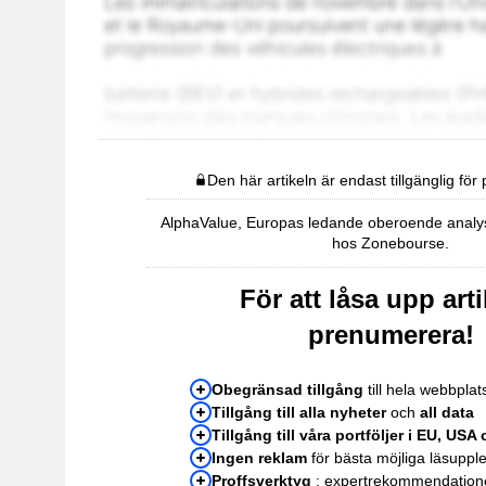
Den här artikeln är endast tillgänglig fö
AlphaValue, Europas ledande oberoende analysh
hos Zonebourse.
För att låsa upp arti
prenumerera!
Obegränsad tillgång
till hela webbpla
Tillgång till alla nyheter
och
all data
Tillgång till våra portföljer i EU, USA
Ingen reklam
för bästa möjliga läsuppl
Proffsverktyg
: expertrekommendation