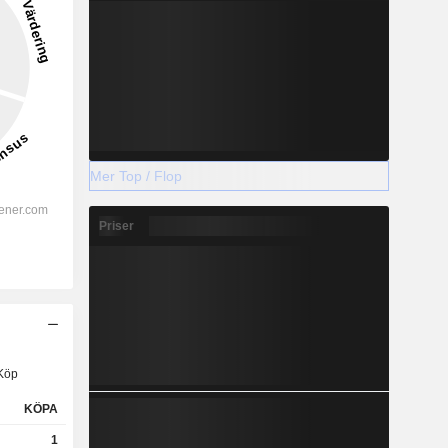
Mer Top / Flop
Priser
Köp
KÖPA
1