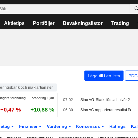
Aktietips
Portföljer
Bevakningslistor
Trading
Lägg till i en lista
PDF-
teringsbank och mäklartjänster
dagars förändring
Förändring 1 jan.
07-02
Sino AG: Starkt första halvår 2026 tack vare marknadsvolatilitet och aktieförsäljningar i Trade Republic
−0,47 %
+10,88 %
06-30
Sino AG rapporterar resultat för första halvåret 2025/2026
retag
Finanser
Värdering
Konsensus
Ratings
Kal