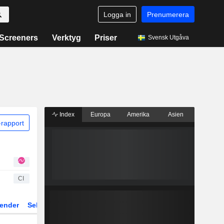
Logga in
Prenumerera
Screeners
Verktyg
Priser
Svensk Utgåva
Index
Europa
Amerika
Asien
rapport
CI
ender
Sektor