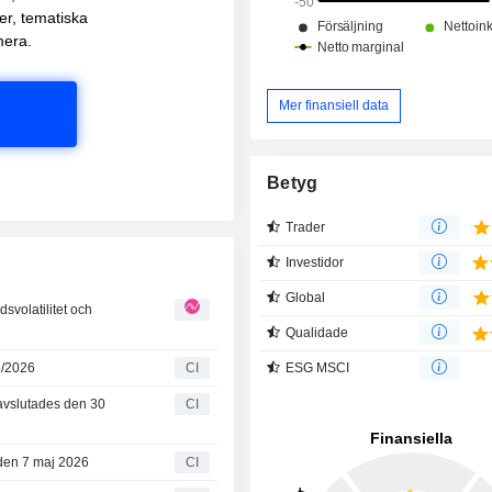
ter, tematiska
mera.
Mer finansiell data
Betyg
Trader
Investidor
Global
svolatilitet och
Qualidade
ESG MSCI
5/2026
CI
 avslutades den 30
CI
 den 7 maj 2026
CI