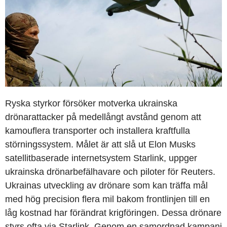
Ryska styrkor försöker motverka ukrainska
drönarattacker på medellångt avstånd genom att
kamouflera transporter och installera kraftfulla
störningssystem. Målet är att slå ut Elon Musks
satellitbaserade internetsystem Starlink, uppger
ukrainska drönarbefälhavare och piloter för Reuters.
Ukrainas utveckling av drönare som kan träffa mål
med hög precision flera mil bakom frontlinjen till en
låg kostnad har förändrat krigföringen. Dessa drönare
styrs ofta via Starlink. Genom en samordnad kampanj