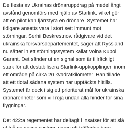
De flesta av Ukrainas drönaruppdrag på medellångt
avstånd genomförs med hjälp av Starlink, vilket gör
att en pilot kan fjärrstyra en drönare. Systemet har
tidigare ansetts vara i stort sett immunt mot
störningar. Serhii Beskrestnov, rådgivare vid det
ukrainska försvarsdepartementet, säger att Ryssland
nu sätter in ett störningssystem kallat Volna Kupol
Garant. Det sänder ut en signal som är tillräckligt
stark för att destabilisera Starlink-uppkopplingen inom
ett område på cirka 20 kvadratkilometer. Han tillade
att ett tiotal sådana system har upptäckts hittills.
Systemet är dock i sig ett prioriterat mål för ukrainska
drönarenheter som vill röja undan alla hinder för sina
flygningar.
Det 422:a regementet har deltagit i insatser för att slå
ut två av dessa system, varav ett träffades bara