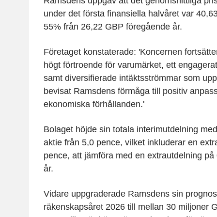
Ramsdens uppgav att det genomsnittliga prise
under det första finansiella halvåret var 40
55% från 26,22 GBP föregående år.
Företaget konstaterade: 'Koncernen fortsätter 
högt förtroende för varumärket, ett engager
samt diversifierade intäktsströmmar som up
bevisat Ramsdens förmåga till positiv anpas
ekonomiska förhållanden.'
Bolaget höjde sin totala interimutdelning med
aktie från 5,0 pence, vilket inkluderar en ext
pence, att jämföra med en extrautdelning på
år.
Vidare uppgraderade Ramsdens sin prognos fö
räkenskapsåret 2026 till mellan 30 miljoner 