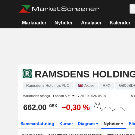
Marknader
Nyheter
Analyser
Kalender
RAMSDENS HOLDING
Ramsdens Holdings PLC
Aktier
RFX
GB00BD
Marknaden stängd -
London S.E.
17.35.10 2026-08-07
5-
662,00
−0,30 %
GBX
Sammanfattning
Kurser
Diagram
Nyheter
Fö