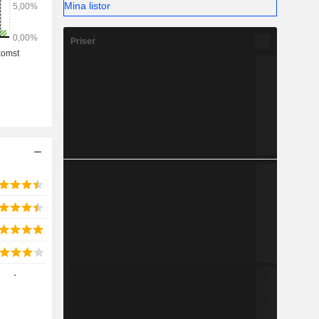
Mina listor
Priser
-