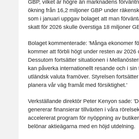
GBP, vilket är högre än marknadens förväntni
ökning från 16,2 miljoner GBP under räkens
som i januari uppgav bolaget att man förvänta
skatt för 2026 skulle överstiga 18 miljoner G
Bolaget kommenterade: 'Många ekonomer föru
kommer att förbli högt under resten av 2026
Dessutom fortsätter situationen i Mellanöstern
kan påverka internationellt resande och i sin t
utländsk valuta framöver. Styrelsen fortsätte
planera vår väg framåt med försiktighet.'
Verkställande direktör Peter Kenyon sade: 'De
genererar finansierar tillväxten i våra rörelsek
accelererat program för nyöppning av butiker
belönar aktieägarna med en höjd utdelning.