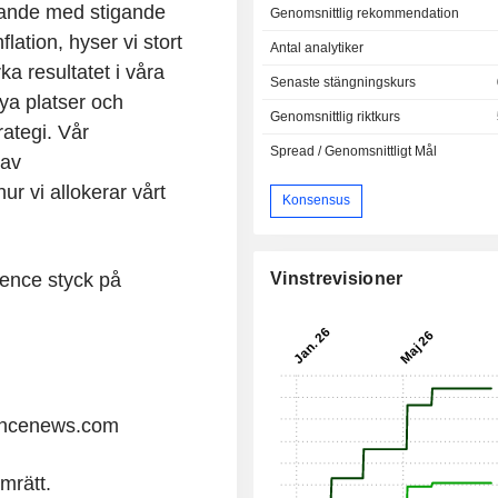
nande med stigande
Genomsnittlig rekommendation
lation, hyser vi stort
Antal analytiker
rka resultatet i våra
Senaste stängningskurs
nya platser och
Genomsnittlig riktkurs
rategi. Vår
Spread / Genomsnittligt Mål
 av
ur vi allokerar vårt
Konsensus
Vinstrevisioner
pence styck på
iancenews.com
mrätt.