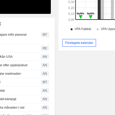
C
gare inför planerat
MT
Företagets kalender
RE
 från USA
AN
 efter uppköpsbud
AN
äglar marknaden
AN
d
MT
mtal
AN
det kämpigt
AN
ndra månaden i rad
AN