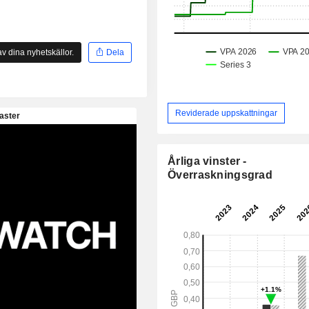
v dina nyhetskällor.
Dela
Reviderade uppskattningar
Årliga vinster -
Överraskningsgrad