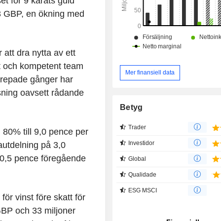
t för 9 karats guld
,63 GBP, en ökning med
att dra nytta av ett
at och kompetent team
Mer finansiell data
prepade gånger har
sning oavsett rådande
Betyg
Trader
 80% till 9,0 pence per
Investidor
rautdelning på 3,0
 0,5 pence föregående
Global
Qualidade
ESG MSCI
r vinst före skatt för
GBP och 33 miljoner