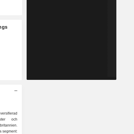
ngs
ersifierad
nster och
britannien.
ra segment: