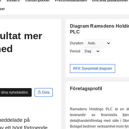
r
Insiders
Transkriptioner
Pressmeddelanden
Officiella publikationer
ser
Diagram Ramsdens Holdi
PLC
ultat mer
Duration
med
Period
RFX: Dynamiskt diagram
Företagsprofil
 dina nyhetskällor.
Dela
Ramsdens Holdings PLC är en div
leverantör av finansiella tjä
meddelade på
detaljhandelsföretag med säte i Stor
Bolaget bedriver verksamhet inom fy
av ett högt förtroende