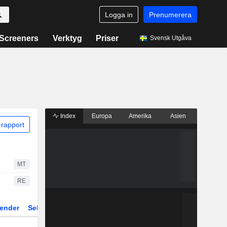
Logga in
Prenumerera
Screeners
Verktyg
Priser
Svensk Utgåva
Index
Europa
Amerika
Asien
rapport
MT
RE
ender
Sektor