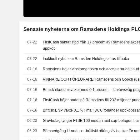
Senaste nyheterna om Ramsdens Holdings PL
07-22
FirstCash säkrar stöd från 17 procent av Ramsdens aktieä
uppköp
07-22
Inaktuell nyhet om Ramsden Holdings dras tillbaka
07-16
Ramsdens höjer vinstprognosen och accepterar höjt bud
07-16
VINNARE OCH FÖRLORARE: Ramsdens och Gooch rusar
07-16
Brittisk ekonomi växer med 0,1 procent – förvärvsvåg pr
07-16
FirstCash höjer budet på Ramsdens till 232 miljoner pun
07-16
Brittisk BNP växte 0,1 % i maj; DCC förlänger uppköpssa
06-23
Gruvbolag tynger FTSE 100 medan mid cap-bolagen har 
06-23
Börsnedgång i London – brittiskt näringsliv backar för a