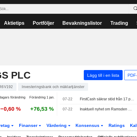
Aktietips
Portföljer
Bevakningslistor
Trading
S PLC
Lägg till i en lista
PDF-
R6V192
Investeringsbank och mäklartjänster
dagars förändring
Förändring 1 jan.
07-22
FirstCash säkrar stöd från 17 procent av Ramsdens aktieägare inför planerat uppköp
−0,60 %
+76,53 %
07-22
Inaktuell nyhet om Ramsden Holdings dras tillbaka
retag
Finanser
Värdering
Konsensus
Ratings
Kal