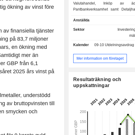
Valutahandel, Inköp av ädelm
ig ökning av vinst före
Pantbankverksamhet samt Detaljh
smycken och klockor. Segmentet Va
Anställda
omfattar köp och försäljning av utlän
till semesterfirare. Pantbankssegme
Sektor
Investeri
v finansiella tjänster
av transaktioner där ett värdefullt 
mäk
ing på 83,7 miljoner
kallat pant (smycken och klockor)
Kalender
09-10
Utdelningsavdrag -
pantbanken som säkerhet 
mars, en ökning med
sexmånaderslån. Genom sin tjänst fö
Samtidigt mer än
ädelmetaller köper företaget
Mer information om företaget
oner GBP från 6,1
smycken, guld och andra ädelmet
kunder. Företaget säljer nya och
såret 2025 års vinst på
smycken, inklusive exklusiva kl
Resultaträkning och
erbjuder även ytterligare tjän
uppskattningar
checkinlösen, Western
penningöverföringar, kreditförm
lmetaller, understödd
mottagande av franchiseavgifter.
ng av bruttopvinsten till
driver cirka 169 butiker i Storbritannie
ven smycken och