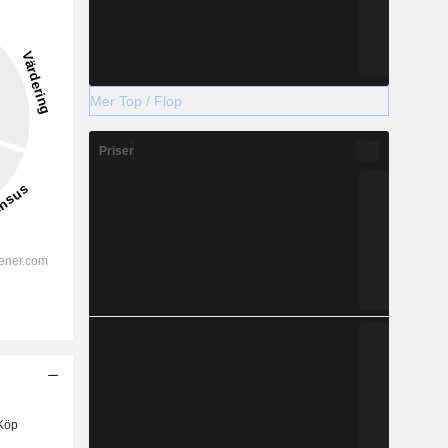
Mer Top / Flop
Priser
Köp