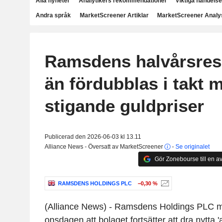
Alla nyheter
Analytikers rekommendationer
Viktiga händelse
Andra språk
MarketScreener Artiklar
MarketScreener Analy
Ramsdens halvårsres
än fördubblas i takt 
stigande guldpriser
Publicerad den 2026-06-03 kl 13.11
Alliance News - Översatt av MarketScreener
-
Se originalet
Gör Zonebourse till en av
RAMSDENS HOLDINGS PLC
−0,30 %
(Alliance News) - Ramsdens Holdings PLC 
onsdagen att bolaget fortsätter att dra nytta '