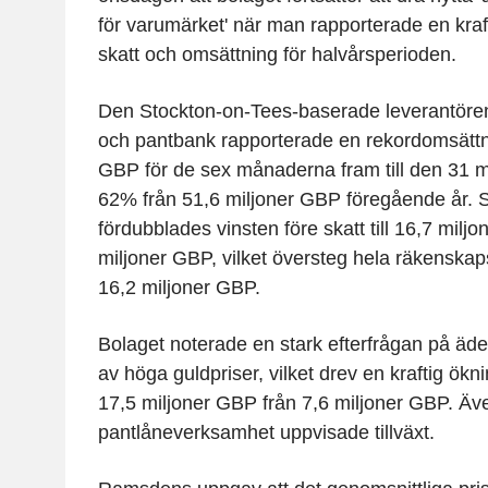
för varumärket' när man rapporterade en kraft
skatt och omsättning för halvårsperioden.
Den Stockton-on-Tees-baserade leverantören a
och pantbank rapporterade en rekordomsättn
GBP för de sex månaderna fram till den 31 
62% från 51,6 miljoner GBP föregående år. 
fördubblades vinsten före skatt till 16,7 milj
miljoner GBP, vilket översteg hela räkenskap
16,2 miljoner GBP.
Bolaget noterade en stark efterfrågan på äde
av höga guldpriser, vilket drev en kraftig ökni
17,5 miljoner GBP från 7,6 miljoner GBP. Ä
pantlåneverksamhet uppvisade tillväxt.