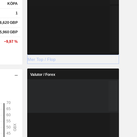
KÖPA
1
6,620
GBP
5,960
GBP
−9,97 %
Mer Top / Flop
Valutor / Forex