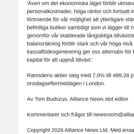
'Även om det ekonomiska läget förblir utma
personalkostnader, höga räntor och fortsatt inf
förtroende för vår möjlighet att ytterligare stä
befintliga butiker samtidigt som vi lägger till 
genomför vår etablerade långsiktiga tillväxtst
balansräkning förblir stark och vår höga nivå
kassaflödesgenerering ger oss alternativ för h
kapital för att uppnå tillväxt.'
Ramsdens aktier steg med 7,0% till 489,28 
onsdagseftermiddagen i London.
Av Tom Budszus, Alliance News slot editor
Kommentarer och frågor till newsroom@all
Copyright 2026 Alliance News Ltd. Med ensa