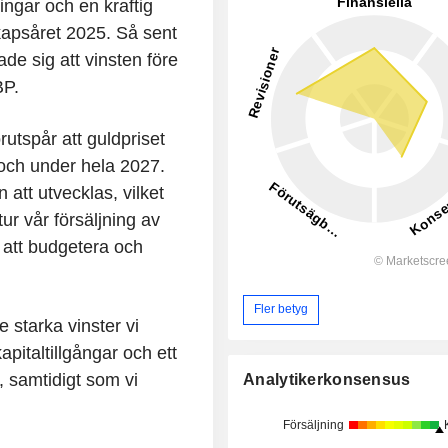
ngar och en kraftig
kapsåret 2025. Så sent
de sig att vinsten före
BP.
tspår att guldpriset
 och under hela 2027.
 att utvecklas, vilket
ur vår försäljning av
r att budgetera och
Fler betyg
 starka vinster vi
apitaltillgångar och ett
, samtidigt som vi
Analytikerkonsensus
Försäljning