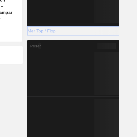
och
 –
dämpar
r
Mer Top / Flop
Priser