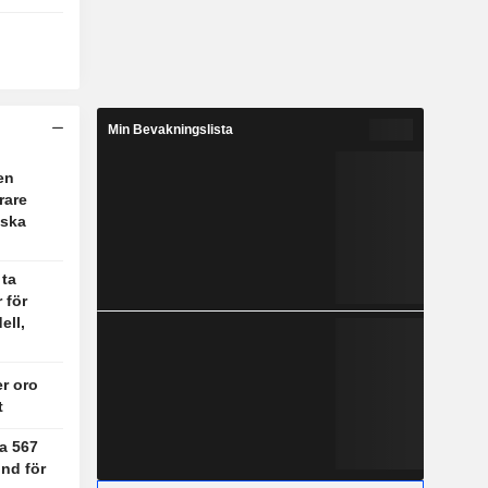
Min Bevakningslista
en
rare
nska
 ta
 för
ell,
er oro
t
a 567
ond för