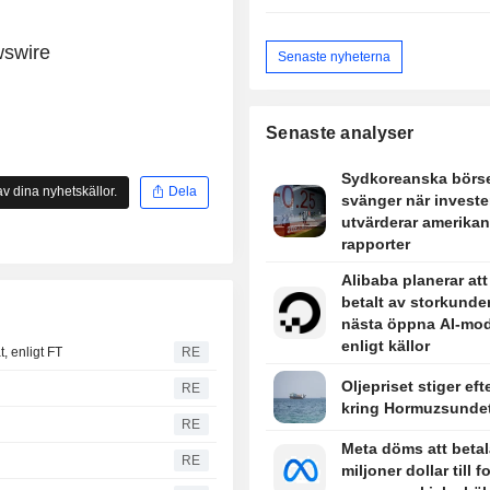
wswire
Senaste nyheterna
Senaste analyser
Sydkoreanska börs
v dina nyhetskällor.
Dela
svänger när investe
utvärderar amerika
rapporter
Alibaba planerar att
betalt av storkunder
nästa öppna AI-mod
enligt källor
, enligt FT
RE
Oljepriset stiger eft
RE
kring Hormuzsunde
RE
Meta döms att betal
RE
miljoner dollar till f