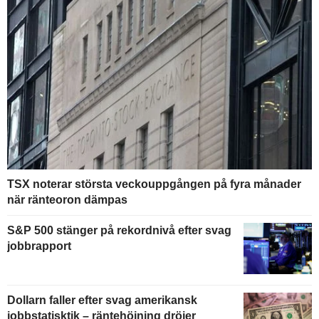
TSX noterar största veckouppgången på fyra månader
när ränteoron dämpas
S&P 500 stänger på rekordnivå efter svag
jobbrapport
Dollarn faller efter svag amerikansk
jobbstatisktik – räntehöjning dröjer