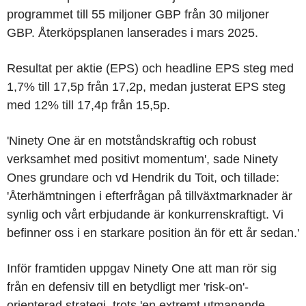
programmet till 55 miljoner GBP från 30 miljoner
GBP. Återköpsplanen lanserades i mars 2025.
Resultat per aktie (EPS) och headline EPS steg med
1,7% till 17,5p från 17,2p, medan justerat EPS steg
med 12% till 17,4p från 15,5p.
'Ninety One är en motståndskraftig och robust
verksamhet med positivt momentum', sade Ninety
Ones grundare och vd Hendrik du Toit, och tillade:
'Återhämtningen i efterfrågan på tillväxtmarknader är
synlig och vårt erbjudande är konkurrenskraftigt. Vi
befinner oss i en starkare position än för ett år sedan.'
Inför framtiden uppgav Ninety One att man rör sig
från en defensiv till en betydligt mer 'risk-on'-
orienterad strategi, trots 'en extremt utmanande