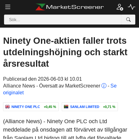
Ninety One-aktien faller trots
utdelningshöjning och starkt
årsresultat
Publicerad den 2026-06-03 kl 10.01
Alliance News - Översatt av MarketScreener
-
Se
originalet
NINETY ONE PLC
+0,45 %
SANLAM LIMITED
+0,71 %
(Alliance News) - Ninety One PLC och Ltd
meddelade på onsdagen att förvärvet av tillgångar
från Sanlam Ltd bidrog till att lyfta det förvaltade