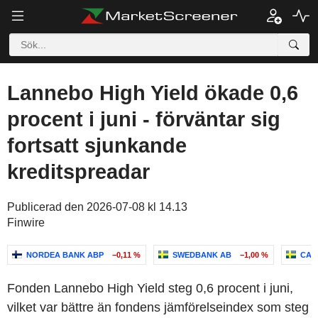
Lannebo High Yield ökade 0,6
procent i juni - förväntar sig
fortsatt sjunkande
kreditspreadar
Publicerad den 2026-07-08 kl 14.13
Finwire
NORDEA BANK ABP
−0,11 %
SWEDBANK AB
−1,00 %
CAS
Fonden Lannebo High Yield steg 0,6 procent i juni,
vilket var bättre än fondens jämförelseindex som steg