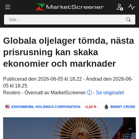
Globala oljelager tömda, nästa
prisrusning kan skaka
ekonomier och marknader
Publicerad den 2026-06-05 kl 18.22 - Ändrad den 2026-06-
05 kl 18.25
Reuters - Översatt av MarketScreener
-
Se originalet
EXXONMOBIL HOLDINGS CORPORATION
−1,16 %
BRENT CRUDE O