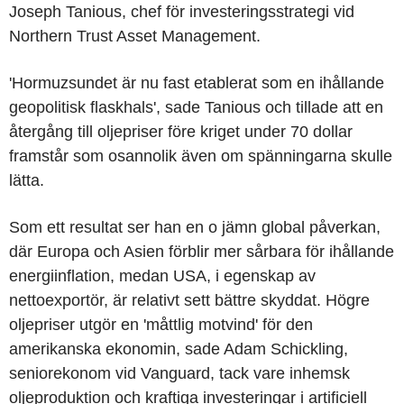
Joseph Tanious, chef för investeringsstrategi vid
Northern Trust Asset Management.
'Hormuzsundet är nu fast etablerat som en ihållande
geopolitisk flaskhals', sade Tanious och tillade att en
återgång till oljepriser före kriget under 70 dollar
framstår som osannolik även om spänningarna skulle
lätta.
Som ett resultat ser han en o jämn global påverkan,
där Europa och Asien förblir mer sårbara för ihållande
energiinflation, medan USA, i egenskap av
nettoexportör, är relativt sett bättre skyddat. Högre
oljepriser utgör en 'måttlig motvind' för den
amerikanska ekonomin, sade Adam Schickling,
seniorekonom vid Vanguard, tack vare inhemsk
oljeproduktion och kraftiga investeringar i artificiell