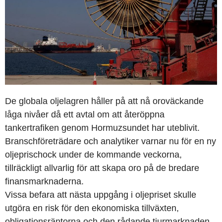
De globala oljelagren håller på att nå oroväckande
låga nivåer då ett avtal om att återöppna
tankertrafiken genom Hormuzsundet har uteblivit.
Branschföreträdare och analytiker varnar nu för en ny
oljeprischock under de kommande veckorna,
tillräckligt allvarlig för att skapa oro på de bredare
finansmarknaderna.
Vissa befara att nästa uppgång i oljepriset skulle
utgöra en risk för den ekonomiska tillväxten,
obligationsräntorna och den rådande tjurmarknaden