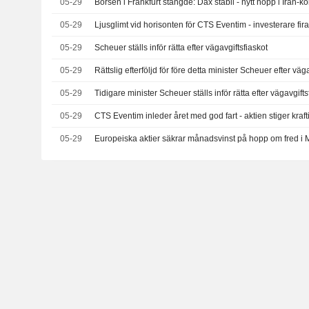
05-29
Börsen i Frankfurt stängde: Dax stabil - nytt hopp i Iran-ko
05-29
Ljusglimt vid horisonten för CTS Eventim - investerare firar
05-29
Scheuer ställs inför rätta efter vägavgiftsfiaskot
05-29
Rättslig efterföljd för före detta minister Scheuer efter väg
05-29
Tidigare minister Scheuer ställs inför rätta efter vägavgifts
05-29
CTS Eventim inleder året med god fart - aktien stiger kraft
05-29
Europeiska aktier säkrar månadsvinst på hopp om fred i 