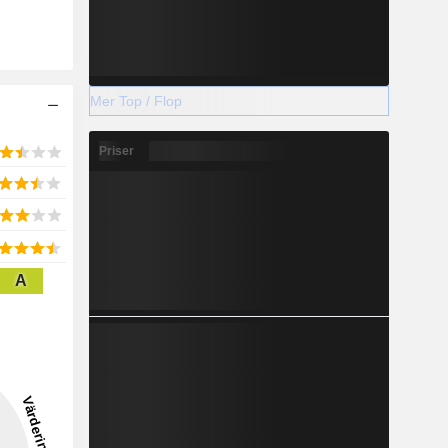
Mer Top / Flop
Priser
A