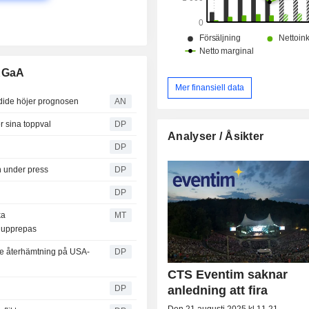
 KGaA
Mer finansiell data
ide höjer prognosen
AN
r sina toppval
DP
Analyser / Åsikter
DP
n under press
DP
DP
ka
MT
 upprepas
are återhämtning på USA-
DP
CTS Eventim saknar
anledning att fira
DP
Den 21 augusti 2025 kl 11.21