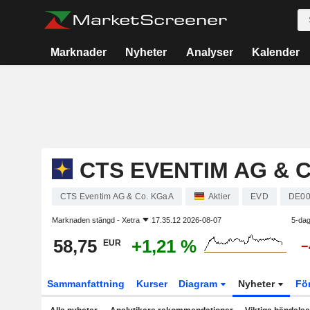
Marknader
Nyheter
Analyser
Kalender
CTS EVENTIM AG & 
CTS Eventim AG & Co. KGaA
Aktier
EVD
DE00
Marknaden stängd -
Xetra
17.35.12 2026-08-07
5-dag
58,75
+1,21 %
EUR
−
Sammanfattning
Kurser
Diagram
Nyheter
Fö