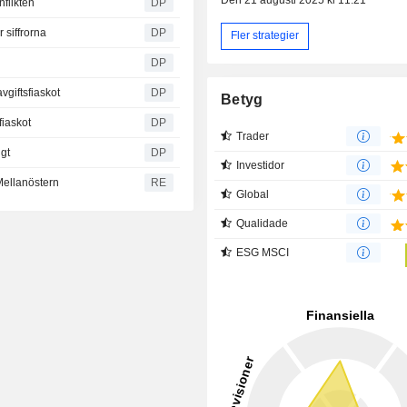
nflikten
DP
 siffrorna
DP
Fler strategier
DP
avgiftsfiaskot
DP
Betyg
fiaskot
DP
Trader
igt
DP
Investidor
Mellanöstern
RE
Global
Qualidade
ESG MSCI