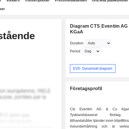
r
Insiders
Transkriptioner
Pressmeddelanden
Officiella publikationer
ser
Diagram CTS Eventim AG 
KGaA
stående
Duration
Period
EVD: Dynamiskt diagram
Företagsprofil
Cts Eventim AG & Co KgaA
Tysklandsbaserat företag.
tillhandahåller tjänster inom biljettför
liveunderhållning och är verk