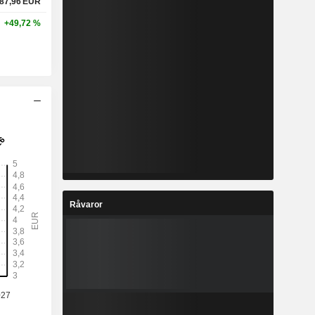
87,96
EUR
+49,72 %
Råvaror