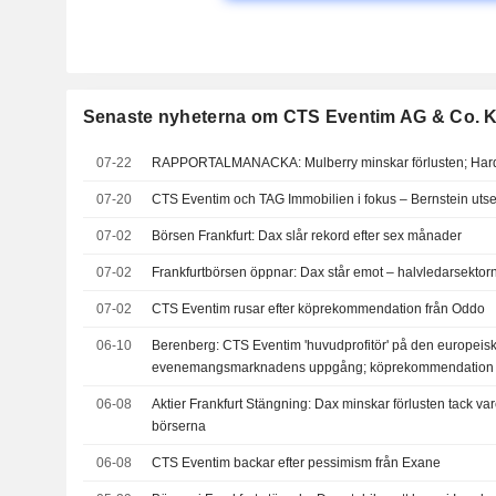
Senaste nyheterna om CTS Eventim AG & Co.
07-22
RAPPORTALMANACKA: Mulberry minskar förlusten; Hard
07-20
CTS Eventim och TAG Immobilien i fokus – Bernstein utse
07-02
Börsen Frankfurt: Dax slår rekord efter sex månader
07-02
Frankfurtbörsen öppnar: Dax står emot – halvledarsektor
07-02
CTS Eventim rusar efter köprekommendation från Oddo
06-10
Berenberg: CTS Eventim 'huvudprofitör' på den europeis
evenemangsmarknadens uppgång; köprekommendation
06-08
Aktier Frankfurt Stängning: Dax minskar förlusten tack v
börserna
06-08
CTS Eventim backar efter pessimism från Exane