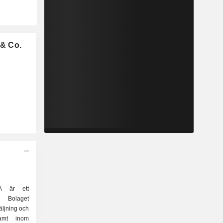
& Co.
 är ett
 Bolaget
säljning och
samt inom