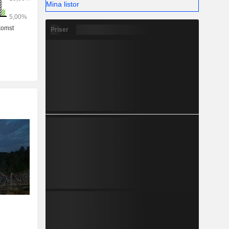
Mina listor
Priser