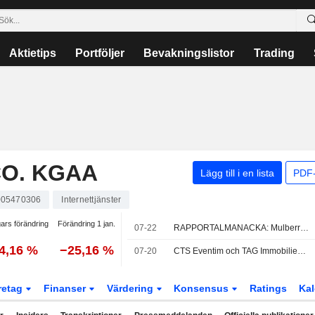
Aktietips
Portföljer
Bevakningslistor
Trading
CO. KGAA
Lägg till i en lista
PDF-
05470306
Internettjänster
ars förändring
Förändring 1 jan.
07-22
RAPPORTALMANACKA: Mulberry minskar förlusten; Hardide höjer prognosen
4,16 %
−25,16 %
07-20
CTS Eventim och TAG Immobilien i fokus – Bernstein utser sina toppval
retag
Finanser
Värdering
Konsensus
Ratings
Kal