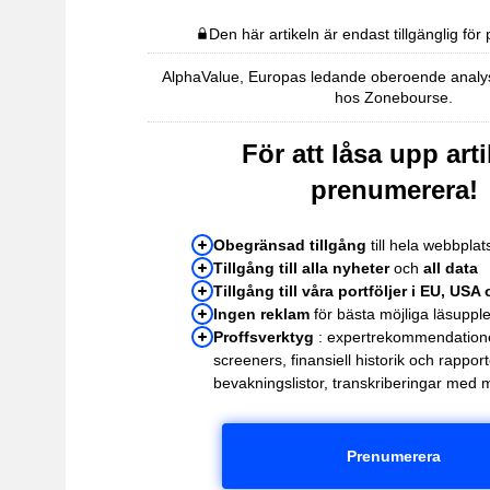
Den här artikeln är endast tillgänglig fö
AlphaValue, Europas ledande oberoende analysh
hos Zonebourse.
För att låsa upp arti
prenumerera!
Obegränsad tillgång
till hela webbpla
Tillgång till alla nyheter
och
all data
Tillgång till våra portföljer i EU, USA
Ingen reklam
för bästa möjliga läsuppl
Proffsverktyg
: expertrekommendation
screeners, finansiell historik och rappor
bevakningslistor, transkriberingar med 
Prenumerera