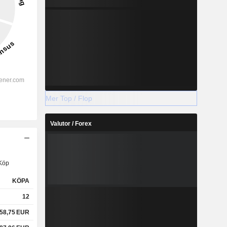
Mer Top / Flop
Valutor / Forex
Köp
KÖPA
12
58,75
EUR