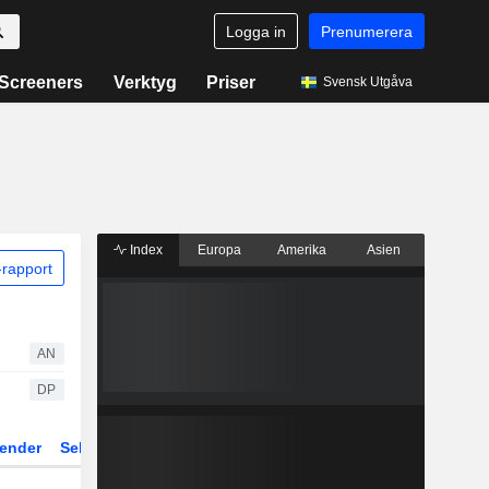
Logga in
Prenumerera
Screeners
Verktyg
Priser
Svensk Utgåva
Index
Europa
Amerika
Asien
rapport
AN
DP
ender
Sektor
Fonder och ETFer