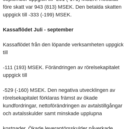
före skatt var 943 (813) MSEK. Den betalda skatten
uppgick till -333 (-199) MSEK.
Kassaflödet
Juli - september
Kassaflödet från den löpande verksamheten uppgick
till
-111 (193) MSEK. Förändringen av rörelsekapitalet
uppgick till
-529 (-160) MSEK. Den negativa utvecklingen av
rörelsekapitalet förklaras främst av ökade
kundfordringar, nettoförändringen av avtalstillgångar
och avtalsskulder samt minskade upplupna
kostnader. Ökade leverantörsskulder påverkade