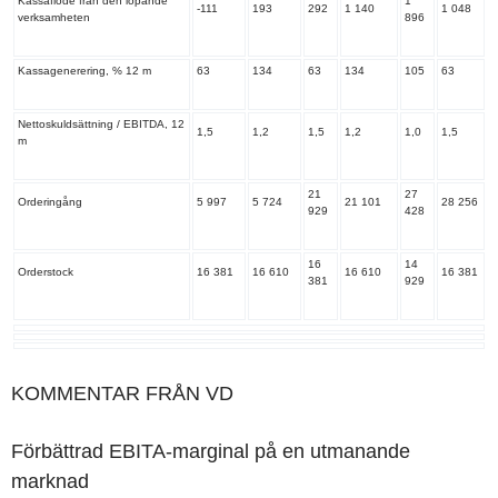
Kassaflöde från den löpande
1
-111
193
292
1 140
1 048
verksamheten
896
Kassagenerering, % 12 m
63
134
63
134
105
63
Nettoskuldsättning / EBITDA, 12
1,5
1,2
1,5
1,2
1,0
1,5
m
21
27
Orderingång
5 997
5 724
21 101
28 256
929
428
16
14
Orderstock
16 381
16 610
16 610
16 381
381
929
KOMMENTAR FRÅN VD
Förbättrad EBITA-marginal på en utmanande
marknad