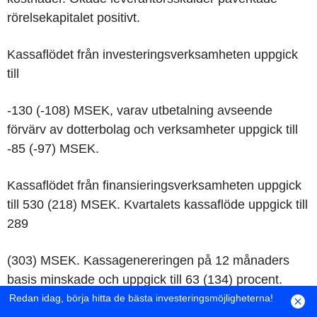
rörelsekapitalet positivt.
Kassaflödet från investeringsverksamheten uppgick
till
-130 (-108) MSEK, varav utbetalning avseende
förvärv av dotterbolag och verksamheter uppgick till
-85 (-97) MSEK.
Kassaflödet från finansieringsverksamheten uppgick
till 530 (218) MSEK. Kvartalets kassaflöde uppgick till
289
(303) MSEK. Kassagenereringen på 12 månaders
basis minskade och uppgick till 63 (134) procent.
Redan idag, börja hitta de bästa investeringsmöjligheterna!
Januari - september