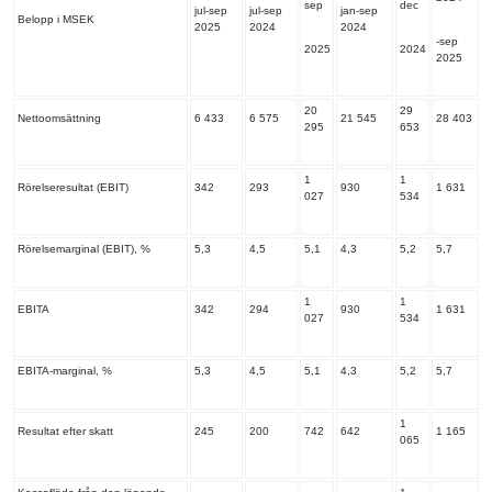
sep
dec
jul-sep
jul-sep
jan-sep
Belopp i MSEK
2025
2024
2024
-sep
2025
2024
2025
20
29
Nettoomsättning
6 433
6 575
21 545
28 403
295
653
1
1
Rörelseresultat (EBIT)
342
293
930
1 631
027
534
Rörelsemarginal (EBIT), %
5,3
4,5
5,1
4,3
5,2
5,7
1
1
EBITA
342
294
930
1 631
027
534
EBITA-marginal, %
5,3
4,5
5,1
4,3
5,2
5,7
1
Resultat efter skatt
245
200
742
642
1 165
065