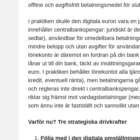
offline och avgiftsfritt betalningsmedel för s
I praktiken skulle den digitala euron vara en
innehåller centralbankspengar: juridiskt är de
sedlar), användbar för omedelbara betalningar,
mindre belopp och utan avgifter för användar
lönekonto är däremot en fordran på din bank
lånar ut till din bank, täckt av insättningsgara
euro. I praktiken behåller lönekontot alla tjäns
kredit, eventuell ränta), men betalningarna 
och regleras inte direkt i centralbankspengar
riktar sig främst mot vardagsbetalningar (med
som ännu inte är fastställt och sannolikt utan
Varför nu? Tre strategiska drivkrafter
Följa med i den digitala omställninge