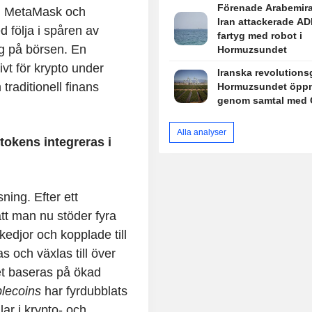
Förenade Arabemira
en MetaMask och
Iran attackerade A
d följa i spåren av
fartyg med robot i
g på börsen. En
Hormuzsundet
ivt för krypto under
Iranska revolutions
raditionell finans
Hormuzsundet öppn
genom samtal med
Alla analyser
tokens integreras i
ning. Efter ett
tt man nu stöder fyra
kedjor och kopplade till
s och växlas till över
et baseras på ökad
blecoins
har fyrdubblats
lar i krypto- och