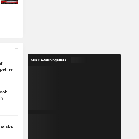
Min Bevakningslista
ar
peline
 och
sh
a
omiska