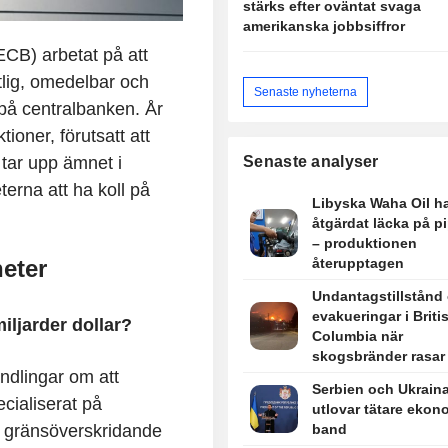
stärks efter oväntat svaga
amerikanska jobbsiffror
CB) arbetat på att
tlig, omedelbar och
Senaste nyheterna
 på centralbanken. År
ioner, förutsatt att
 tar upp ämnet i
Senaste analyser
terna att ha koll på
Libyska Waha Oil h
åtgärdat läcka på pi
– produktionen
heter
återupptagen
Undantagstillstånd
evakueringar i Briti
iljarder dollar?
Columbia när
skogsbränder rasar
ndlingar om att
Serbien och Ukrain
ecialiserat på
utlovar tätare ekon
, gränsöverskridande
band