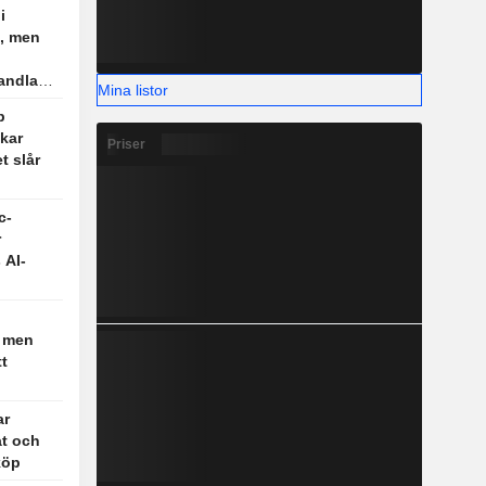
i
, men
andlare
Mina listor
p
kar
Priser
t slår
c-
r
 AI-
 men
tt
ar
at och
köp