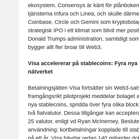
ekosystem. Consensys är känt för plånbok
tjänsterna Infura och Linea, och skulle därme
Coinbase, Circle och Gemini som kryptobola
strategisk IPO i ett klimat som blivit mer posit
Donald Trumps administration, samtidigt som t
bygger allt fler broar till Web3.
Visa accelererar på stablecoins: Fyra nya 
nätverket
Betalningsjätten Visa fortsätter sin Web3-sats
framgångsrikt pilotprojekt meddelar bolaget
a
nya stablecoins
, spridda över fyra olika block
två fiatvalutor. Dessa tillgångar kan acceptera
25 valutor, enligt vd Ryan McInerney. Beslut
användning: kortbetalningar kopplade till
sta
på ett år. Visa hävdar redan 140 miljarder dol