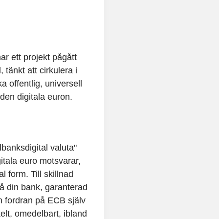
r ett projekt pågått
tänkt att cirkulera i
a offentlig, universell
den digitala euron.
lbanksdigital valuta"
itala euro motsvarar,
l form. Till skillnad
på din bank, garanterad
en fordran på ECB själv
elt, omedelbart, ibland