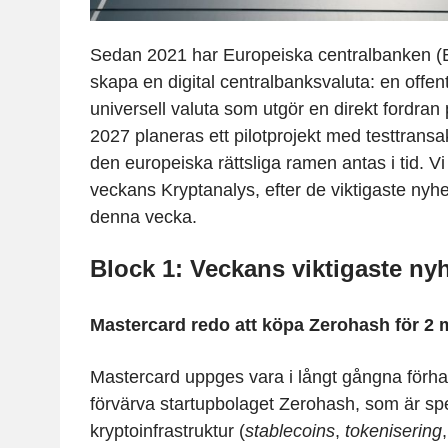
Sedan 2021 har Europeiska centralbanken (E
skapa en digital centralbanksvaluta: en offen
universell valuta som utgör en direkt fordran
2027 planeras ett pilotprojekt med testtransakt
den europeiska rättsliga ramen antas i tid. Vi
veckans Kryptanalys, efter de viktigaste nyhe
denna vecka.
Block 1: Veckans viktigaste ny
Mastercard redo att köpa Zerohash för 2 m
Mastercard uppges
vara i långt gångna förha
förvärva startupbolaget Zerohash
, som är sp
kryptoinfrastruktur (
stablecoins
,
tokenisering