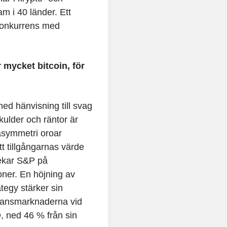
m i 40 länder. Ett
 konkurrens med
r mycket bitcoin, för
med hänvisning till svag
kulder och räntor är
asymmetri oroar
att tillgångarnas värde
pekar S&P på
oner. En höjning av
ategy stärker sin
finansmarknaderna vid
, ned 46 % från sin