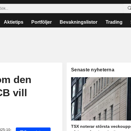
Aktietips
Portföljer
Bevakningslistor
Trading
Senaste nyheterna
 om den
B vill
TSX noterar största veckoup
025-10-