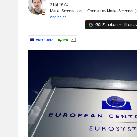
31 kl 18.04
MarketScreener.com - Översatt av MarketScreener
originalet
Gör Zonebourse till en av
EUR / USD
+0,29 %