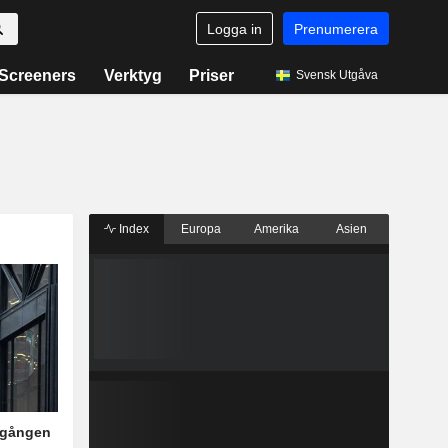
Logga in
Prenumerera
Screeners
Verktyg
Priser
Svensk Utgåva
Index
Europa
Amerika
Asien
pgången