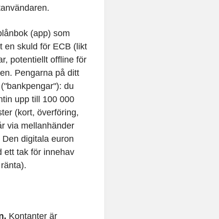
lutanvändaren.
 plånbok (app) som
t en skuld för ECB (likt
 potentiellt offline för
en. Pengarna på ditt
 ("bankpengar"): du
ntin upp till 100 000
ter (kort, överföring,
går via mellanhänder
. Den digitala euron
 ett tak för innehav
 ränta).
n.
Kontanter är