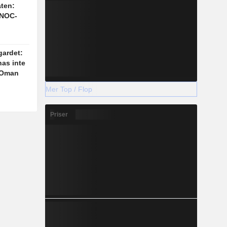
ten:
DNOC-
gardet:
as inte
 Oman
Mer Top / Flop
Priser