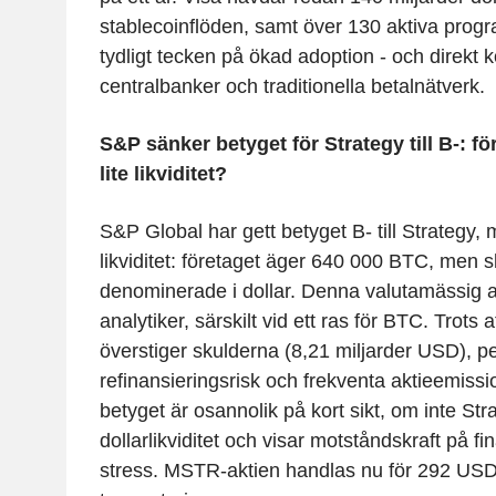
stablecoinflöden, samt över 130 aktiva progra
tydligt tecken på ökad adoption - och direkt
centralbanker och traditionella betalnätverk.
S&P sänker betyget för Strategy till B-: fö
lite likviditet?
S&P Global har gett betyget B- till Strategy
, 
likviditet: företaget äger 640 000 BTC, men s
denominerade i dollar. Denna valutamässig 
analytiker, särskilt vid ett ras för BTC. Trots 
överstiger skulderna (8,21 miljarder USD), 
refinansieringsrisk och frekventa aktieemissi
betyget är osannolik på kort sikt, om inte Str
dollarlikviditet och visar motståndskraft på 
stress. MSTR-aktien handlas nu för 292 USD