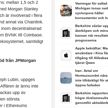
s: mellan 1,5 och 2
Varningar för sallad 
Michigan tonas ned
 med Morgan Stanley
cyclospora håller
h är involverad i flera
konsumenter och h
and annat via Chainlink.
på helspänn
Berkshire växlar up
n inom decentraliserad
återköpen och mins
 om BVNK till Coinbase.
kassan när resultate
prognoserna
toekosystemet, samtidigt
Apple bekräftar: Ma
användare i Kina få
tillgång till Alibabas
töd från JPMorgan
tjänst Qwen
Iran: Avtal om
Hormuzsundet nära
eph Lubin, uppges
inte tillräckligt för a
öppna farleden
 Affären är ännu inte
 backas upp av
Berkshire rapporter
högre rörelseresult
en största
genomför aktieåter
ter i Ethereums