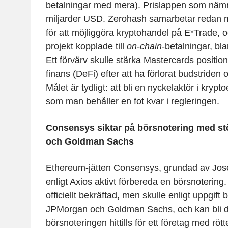
betalningar med mera). Prislappen som nämn
miljarder USD. Zerohash samarbetar redan
för att möjliggöra kryptohandel på E*Trade, oc
projekt kopplade till
on-chain
-betalningar, bl
Ett förvärv skulle stärka Mastercards positio
finans (DeFi) efter att ha förlorat budstriden
Målet är tydligt: att bli en nyckelaktör i kryp
som man behåller en fot kvar i regleringen.
Consensys siktar på börsnotering med s
och Goldman Sachs
Ethereum-jätten
Consensys
, grundad av Jos
enligt Axios aktivt förbereda en börsnotering.
officiellt bekräftad, men skulle enligt uppgift
JPMorgan och Goldman Sachs, och kan bli d
börsnoteringen hittills för ett företag med röt