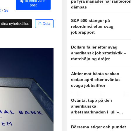
Ta emot via e-
på fyra månader när ränteoro
post
dämpas
-
Se
S&P 500 stänger på
 dina nyhetskällor.
Dela
rekordnivå efter svag
jobbrapport
Dollarn faller efter svag
amerikansk jobbstatisktik –
räntehöjning dröjer
Aktier mot bästa veckan
sedan april efter oväntat
svaga jobbsiffror
Oväntat tapp på den
amerikanska
arbetsmarknaden i juli –
sänkta förväntningar på
räntehöjning
Börserna stiger och pundet