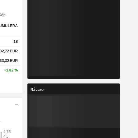
Köp
UMULERA
18
32,72
EUR
33,32
EUR
+1,82 %
Råvaror