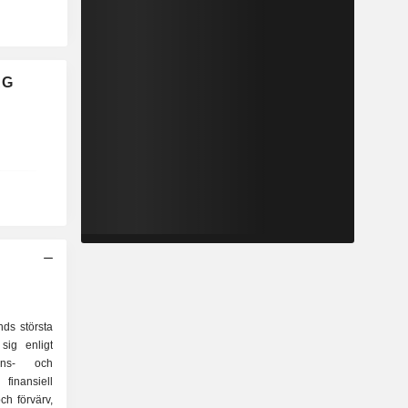
AG
ds största
sig enligt
finansiell
ch förvärv,