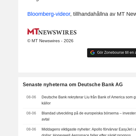
Bloomberg-videor
, tillhandahållna av MT Ne
© MT Newswires - 2026
Gör Zonebourse till en a
Senaste nyheterna om Deutsche Bank AG
08-06
Deutsche Bank rekryterar Liu från Bank of America som gl
källor
08-06
Blandad utveckling på de europeiska börserna – investera
avtal
08-06
Middagens viktigaste nyheter: Apollo förvärvar EasyJet i a
dollar; Honeywell Aerospace faller efter sänkt prognos