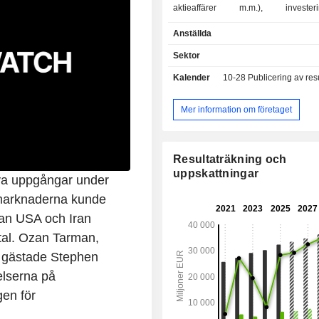
aktieaffärer m.m.), investering
verksamhet på ränte-, val
Anställda
aktiemarknaderna, marknadsfö
specialfinansiering (för förvärv, proje
Sektor
privatbankverksamhet (30,
Kalender
10-28
Publicering av resultat
företagsbankverksamhet (2
kapitalförvaltning (9,6 %); - övrigt (1,3 %). I slutet
av 2025 förvaltade Deutsche Ban
Mer information om företaget
miljarder euro i löpande inlåning
miljarder euro i löpande utlåning. Produkter och
tjänster marknadsförs genom ett nä
Resultaträkning och
179 kontor världen över.
uppskattningar
 nya uppgångar under
emarknaderna kunde
dan USA och Iran
vtal. Ozan Tarman,
, gästade Stephen
elserna på
en för