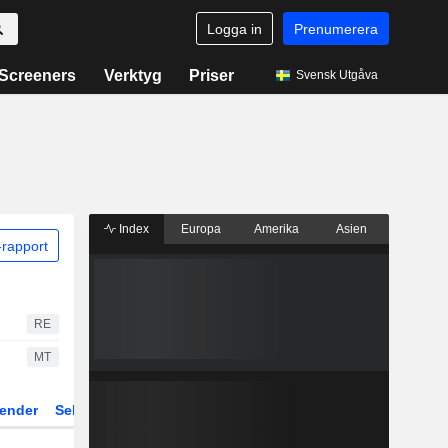
Logga in
Prenumerera
Screeners
Verktyg
Priser
Svensk Utgåva
Index
Europa
Amerika
Asien
rapport
RE
MT
ender
Sektor
Fonder och ETFer