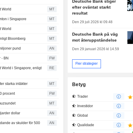
Deutsche Bank stiger
efter oväntat starkt
t World
MT
resultat
nton i Singapore
MT
Den 29 juli 2026 kl 09.48
t World
MT
Deutsche Bank på väg
enligt Bloomberg
MT
mot återuppståndelse
miljoner pund
AN
Den 29 januari 2026 kl 14.59
r - BN
FW
Fler strategier
 World i Singapore, enligt
RE
er starka intäkter
MT
Betyg
,0 procent
FW
Trader
rmuzsundet
MT
Investidor
jarder dollar
AN
Global
dande av skulder för 500
AN
Qualidade