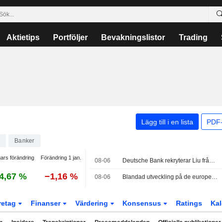
Aktietips
Portföljer
Bevakningslistor
Trading
Lägg till i en lista
PDF-
8
Banker
ars förändring
Förändring 1 jan.
08-06
Deutsche Bank rekryterar Liu från Bank of America som global chef för TMT enligt källor
4,67 %
−1,16 %
08-06
Blandad utveckling på de europeiska börserna – investerare följer samtal om Iran-avtal
retag
Finanser
Värdering
Konsensus
Ratings
Kal