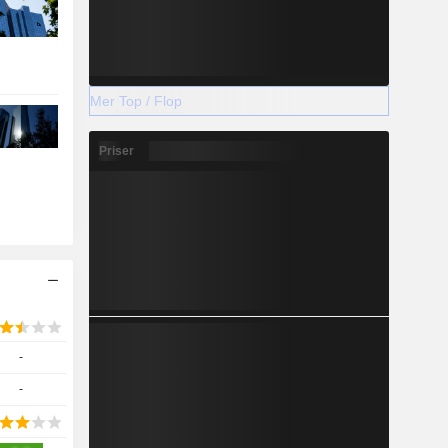
Mer Top / Flop
Priser
-
-