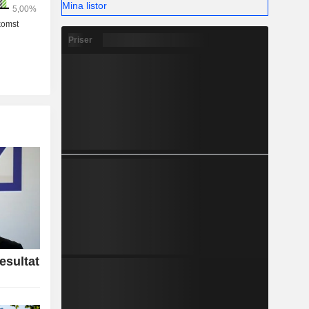
Mina listor
Priser
esultat