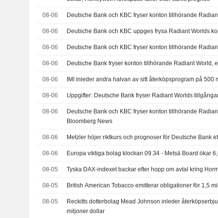
08-06
Deutsche Bank och KBC fryser konton tillhörande Radian
08-06
Deutsche Bank och KBC uppges frysa Radiant Worlds ko
08-06
Deutsche Bank och KBC fryser konton tillhörande Radian
08-06
Deutsche Bank fryser konton tillhörande Radiant World, 
08-06
IMI inleder andra halvan av sitt återköpsprogram på 500 
08-06
Uppgifter: Deutsche Bank fryser Radiant Worlds tillgånga
08-06
Deutsche Bank och KBC fryser konton tillhörande Radiant
Bloomberg News
08-06
Metzler höjer riktkurs och prognoser för Deutsche Bank eft
08-06
Europa viktiga bolag klockan 09.34 - Metsä Board ökar 6
08-05
Tyska DAX-indexet backar efter hopp om avtal kring Ho
08-05
British American Tobacco emitterar obligationer för 1,5 mil
08-05
Reckitts dotterbolag Mead Johnson inleder återköpserbju
miljoner dollar