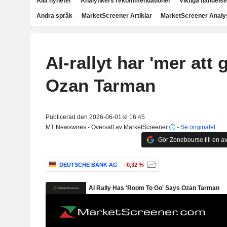
Alla nyheter
Analytikers rekommendationer
Viktiga händelse
Andra språk
MarketScreener Artiklar
MarketScreener Analy
AI-rallyt har 'mer att g
Ozan Tarman
Publicerad den 2026-06-01 kl 16.45
MT Newswires - Översatt av MarketScreener
-
Se originalet
Gör Zonebourse till en av
DEUTSCHE BANK AG
−0,32 %