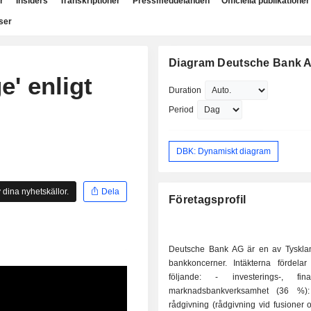
r
Insiders
Transkriptioner
Pressmeddelanden
Officiella publikationer
ser
Diagram Deutsche Bank 
e' enligt
Duration
Period
DBK: Dynamiskt diagram
 dina nyhetskällor.
Dela
Företagsprofil
Deutsche Bank AG är en av Tysklan
bankkoncerner. Intäkterna fördelar 
följande: - investerings-, finans- och
marknadsbankverksamhet (36 %): 
rådgivning (rådgivning vid fusioner o