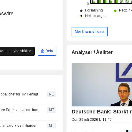
wswire
Mer finansiell data
v dina nyhetskällor.
Dela
Analyser / Åsikter
obal chef för TMT enligt
RE
re följer samtal om Iran-
MT
Deutsche Bank: Starkt r
Den 29 juli 2026 kl 11.46
ffär värd 7,68 miljarder
MT