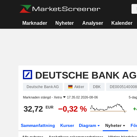
Marknader
Nyheter
Analyser
Kalender
DEUTSCHE BANK AG
Deutsche Bank AG
Aktier
DBK
DE000514000
Marknaden stängd -
Xetra
17.35.02 2026-08-06
5-dag
32,72
−0,32 %
EUR
+
Sammanfattning
Kurser
Diagram
Nyheter
Fö