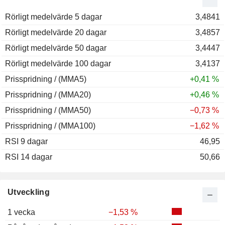
2012
−0,30 %
Rörligt medelvärde 5 dagar
2011
+4,25 %
3,4841
Rörligt medelvärde 20 dagar
2010
−12,73 %
3,4857
Rörligt medelvärde 50 dagar
2009
+2,68 %
3,4447
Rörligt medelvärde 100 dagar
2008
−5,91 %
3,4137
Prisspridning / (MMA5)
2007
+1,09 %
+0,41 %
Prisspridning / (MMA20)
2006
+2,03 %
+0,46 %
Prisspridning / (MMA50)
2005
−7,38 %
−0,73 %
Prisspridning / (MMA100)
2004
+7,12 %
−1,62 %
RSI 9 dagar
2003
+12,93 %
46,95
RSI 14 dagar
2002
+24,55 %
50,66
2001
+3,85 %
2000
−9,87 %
Utveckling
1 vecka
−1,53 %