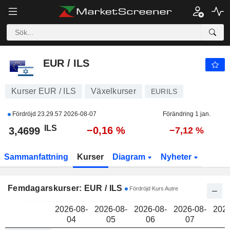
EUR / ILS
3,4699
₪
EUR / ILS
Kurser EUR / ILS
Växelkurser
EURILS
Fördröjd
23.29.57 2026-08-07
Förändring 1 jan.
ILS
−0,16 %
3,4699
−7,12 %
Sammanfattning
Kurser
Diagram
Nyheter
Femdagarskurser: EUR / ILS
Fördröjd Kurs Autre
2026-08-
2026-08-
2026-08-
2026-08-
2026
04
05
06
07
0