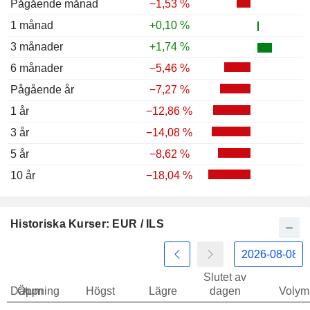
Pågående månad
−1,53 %
1 månad
+0,10 %
3 månader
+1,74 %
6 månader
−5,46 %
Pågående år
−7,27 %
1 år
−12,86 %
3 år
−14,08 %
5 år
−8,62 %
10 år
−18,04 %
Historiska Kurser: EUR / ILS
Slutet av
Datum
Öppning
Högst
Lägre
dagen
Volym