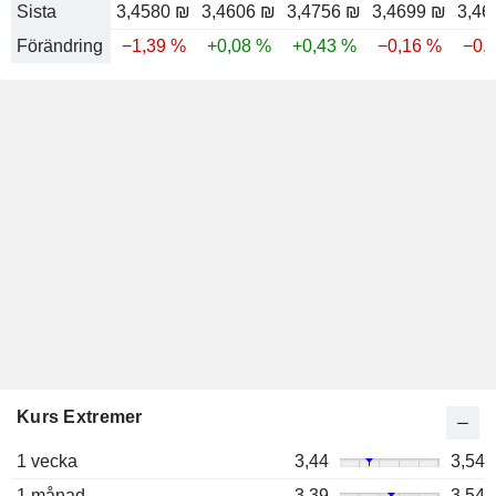
Sista
3,4580 ₪
3,4606 ₪
3,4756 ₪
3,4699 ₪
3,46
Förändring
−1,39 %
+0,08 %
+0,43 %
−0,16 %
−0,
Kurs Extremer
1 vecka
3,44
3,54
1 månad
3,39
3,54