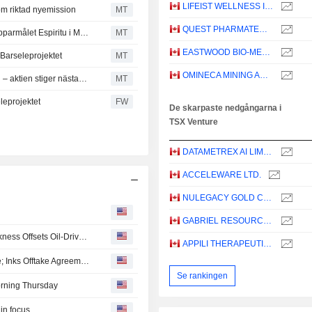
LIFEIST WELLNESS INC.
om riktad nyemission
MT
QUEST PHARMATECH INC.
Defiance Silver får godkänt för upp till 172 borrhål vid kopparmålet Espiritu i Mexiko
MT
EASTWOOD BIO-MEDICAL CANADA INC.
 Barseleprojektet
MT
OMINECA MINING AND METALS LTD.
Amex Gold Mining slutför sprängningsarbeten vid Perron – aktien stiger nästan 8 procent
MT
leprojektet
FW
De skarpaste nedgångarna i
TSX Venture
DATAMETREX AI LIMITED
ACCELEWARE LTD.
NULEGACY GOLD CORPORATION
GABRIEL RESOURCES LTD.
TSX Closer: Index Slips From Record High as Tech Weakness Offsets Oil-Driven Energy Gains
APPILI THERAPEUTICS INC.
Copper Giant Says Denarius Metals to Take 15.6% Stake; Inks Offtake Agreement For Mocoa Project
Se rankingen
rning Thursday
in focus