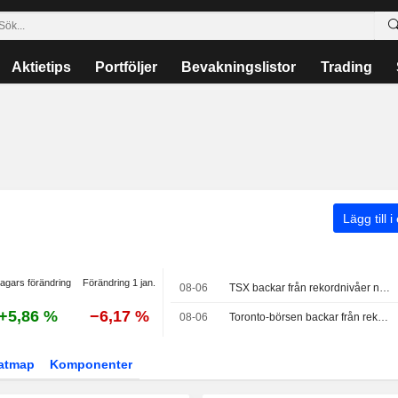
Aktietips
Portföljer
Bevakningslistor
Trading
Lägg till i
agars förändring
Förändring 1 jan.
08-06
TSX backar från rekordnivåer när teknikaktier faller
+5,86 %
−6,17 %
08-06
Toronto-börsen backar från rekordnivå – svag tekniksektor tynger trots oljedriven uppgång för energi
atmap
Komponenter