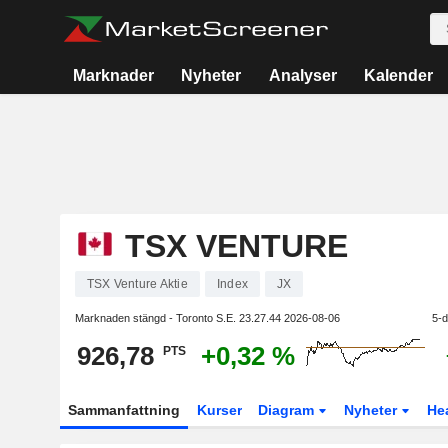
Marknader
Nyheter
Analyser
Kalender
TSX VENTURE
TSX Venture Aktie
Index
JX
Marknaden stängd - Toronto S.E.
23.27.44 2026-08-06
5-d
926,78
+0,32 %
PTS
Sammanfattning
Kurser
Diagram
Nyheter
He