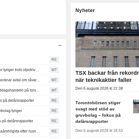
Nyheter
RE
Toronto-börsen backar från rekordnivå – svag tekniksektor tynger trots oljedriven uppgång för energi
MT
TSX backar från rekord
när teknikaktier faller
Copper Giant: Denarius Metals tar post på 15,6 procent; tecknar avtal om råvaruköp för Mocoa-projektet
MT
Den 6 augusti 2026 kl 22.38
S&P/TSX Composite Index stiger 52 punkter under förmiddagshandeln på torsdagen
MT
s på delårsrapporter
RE
Torontobörsen stiger
svagt med stöd av
vbolag tynger
RE
gruvbolag – fokus på
s på delårsrapporter
RE
delårsrapporter
Den 6 augusti 2026 kl 16.53
Kanadensiska finanssektorns vikt i Toronto-indexet på åttaårshögsta efter rusning i bankvärderingar
RE