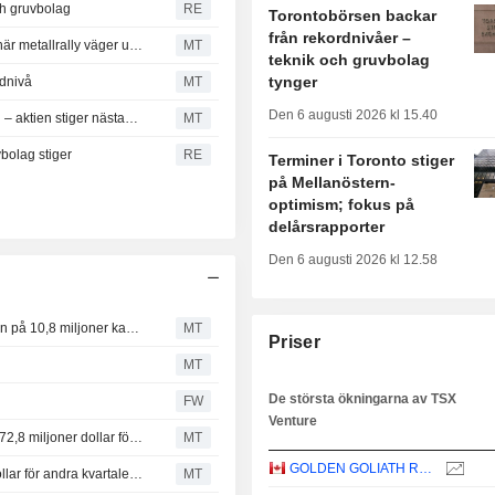
ch gruvbolag
RE
Torontobörsen backar
från rekordnivåer –
TSX stänger: Index över 36 000-nivån för första gången när metallrally väger upp svag energi
MT
teknik och gruvbolag
tynger
rdnivå
MT
Den 6 augusti 2026 kl 15.40
Amex Gold Mining slutför sprängningsarbeten vid Perron – aktien stiger nästan 8 procent
MT
vbolag stiger
RE
Terminer i Toronto stiger
på Mellanöstern-
optimism; fokus på
delårsrapporter
Den 6 augusti 2026 kl 12.58
Gold Terra Resource stänger andra tranchen i nyemission på 10,8 miljoner kanadensiska dollar
MT
Priser
MT
De största ökningarna av TSX
s
FW
Venture
Resultat i korthet: PetroTal rapporterar en omsättning på 72,8 miljoner dollar för andra kvartalet
MT
GOLDEN GOLIATH RESOURCES LTD.
Alvopetro Energy rapporterar intäkter på 19,2 miljoner dollar för andra kvartalet – slår analytikernas förväntningar
MT