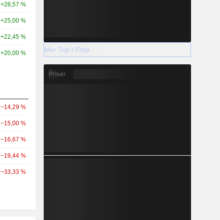
+28,57 %
+25,00 %
+22,45 %
Mer Top / Flop
+20,00 %
Priser
−14,29 %
−15,00 %
−16,67 %
−19,44 %
−33,33 %