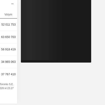
Volym
52 011 753
63 650 703
56 918 419
34 965 063
37 767 410
Toronto S.E.
026 kl 23.27