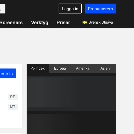
Logga in
Prenumerera
Screeners
Verktyg
Priser
Svensk Utgåva
Index
Europa
Amerika
Asien
 en lista
RE
MT