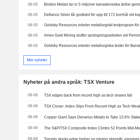
08-05
Brixton Metals tar in 5 miljoner kanadensiska dollar gen
08-05
08-05
Goldsky Resources inleder metallurgiskt testprogram för
08-05
08-05
Goldsky Resources inleder metallurgiska tester för Barse
Mer nyheter
Nyheter på andra språk: TSX Venture
08-06
TSX edges back from record high as tech shares fall
08-06
08-06
08-06
The S&P/TSX Composite Index Climbs 52 Points Mid-Mo
08-06
Toronto stocks edge higher on mining strength; earnings 