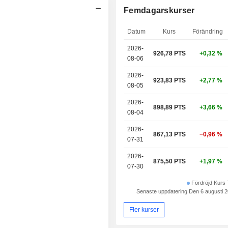
Femdagarskurser
Datum
Kurs
Förändring
2026-
926,78 PTS
+0,32 %
08-06
2026-
923,83 PTS
+2,77 %
08-05
2026-
898,89 PTS
+3,66 %
08-04
2026-
867,13 PTS
−0,96 %
07-31
2026-
875,50 PTS
+1,97 %
07-30
Fördröjd Kurs 
Senaste uppdatering Den 6 augusti 2
Fler kurser