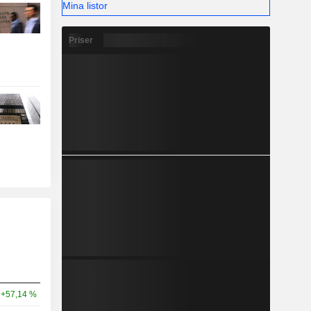
Mina listor
Priser
+57,14 %