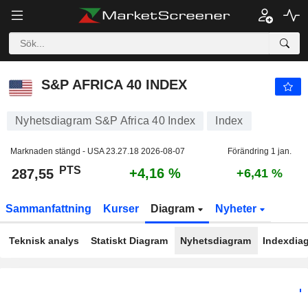
S&P AFRICA 40 INDEX
287,55
PTS
+4,16 %
S&P AFRICA 40 INDEX
Nyhetsdiagram S&P Africa 40 Index
Index
Marknaden stängd - USA
23.27.18 2026-08-07
Förändring 1 jan.
PTS
+4,16 %
287,55
+6,41 %
Sammanfattning
Kurser
Diagram
Nyheter
Teknisk analys
Statiskt Diagram
Nyhetsdiagram
Indexdia