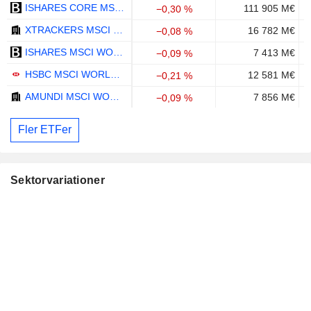
ISHARES CORE MSCI WORLD UCITS ETF - USD
111 905 M€
−0,30 %
XTRACKERS MSCI WORLD UCITS ETF 1C - USD
16 782 M€
−0,08 %
ISHARES MSCI WORLD UCITS ETF (DIST) - USD
7 413 M€
−0,09 %
HSBC MSCI WORLD UCITS ETF - USD
12 581 M€
−0,21 %
AMUNDI MSCI WORLD SWAP II UCITS ETF DIST - EUR
7 856 M€
−0,09 %
Fler ETFer
Sektorvariationer