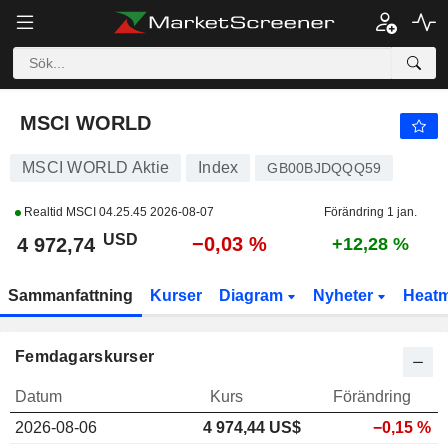
MSCI WORLD
4 972,74
$
−0,03 %
MSCI WORLD
MSCI WORLD Aktie
Index
GB00BJDQQQ59
Realtid MSCI
04.25.45 2026-08-07
Förändring 1 jan.
USD
−0,03 %
4 972,74
+12,28 %
Sammanfattning
Kurser
Diagram
Nyheter
Heat
Femdagarskurser
Datum
Kurs
Förändring
2026-08-06
4 974,44
US$
−0,15 %