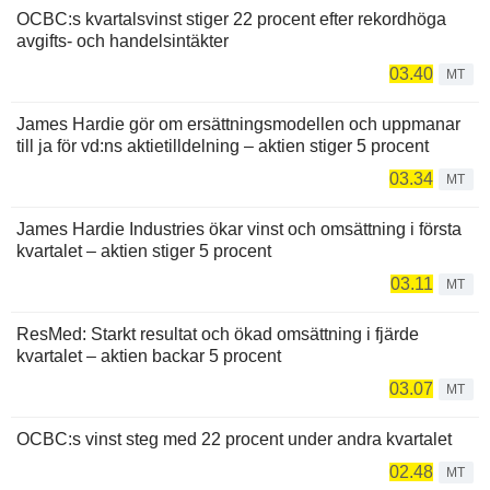
OCBC:s kvartalsvinst stiger 22 procent efter rekordhöga
avgifts- och handelsintäkter
03.40
MT
James Hardie gör om ersättningsmodellen och uppmanar
till ja för vd:ns aktietilldelning – aktien stiger 5 procent
03.34
MT
James Hardie Industries ökar vinst och omsättning i första
kvartalet – aktien stiger 5 procent
03.11
MT
ResMed: Starkt resultat och ökad omsättning i fjärde
kvartalet – aktien backar 5 procent
03.07
MT
OCBC:s vinst steg med 22 procent under andra kvartalet
02.48
MT