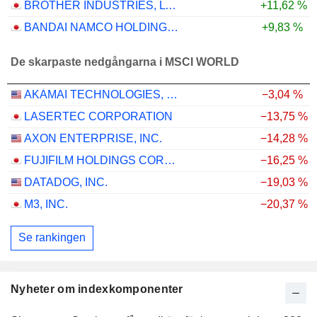
BROTHER INDUSTRIES, LTD.
+11,62 %
BANDAI NAMCO HOLDINGS INC.
+9,83 %
De skarpaste nedgångarna i MSCI WORLD
AKAMAI TECHNOLOGIES, INC.
−3,04 %
LASERTEC CORPORATION
−13,75 %
AXON ENTERPRISE, INC.
−14,28 %
FUJIFILM HOLDINGS CORPORATION
−16,25 %
DATADOG, INC.
−19,03 %
M3, INC.
−20,37 %
Se rankingen
Nyheter om indexkomponenter