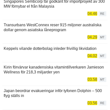
Singapores Sembcorp får godkänt för importprojekt av 300
MW förnybar el från Malaysia
04.46
RE
Transurbans WestConnex reser 915 miljoner australiska
dollar genom asiatiska låneprogram
04.29
MT
Keppels vilande dotterbolag inleder frivillig likvidation
04.02
MT
Kirin förvärvar kanadensiska vitamintillverkaren Jamieson
Wellness för 218,3 miljarder yen
03.58
MT
Japan beordrar evakueringar inför tyfonen Dolphin – 500
flyg ställs in
03.56
RE