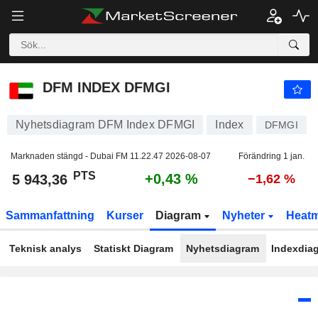
DFM INDEX DFMGI
5 943,36
PTS
+0,43 %
DFM INDEX DFMGI
Nyhetsdiagram DFM Index DFMGI
Index
DFMGI
Marknaden stängd - Dubai FM
11.22.47 2026-08-07
Förändring 1 jan.
PTS
+0,43 %
5 943,36
−1,62 %
Sammanfattning
Kurser
Diagram
Nyheter
Heat
Teknisk analys
Statiskt Diagram
Nyhetsdiagram
Indexdia