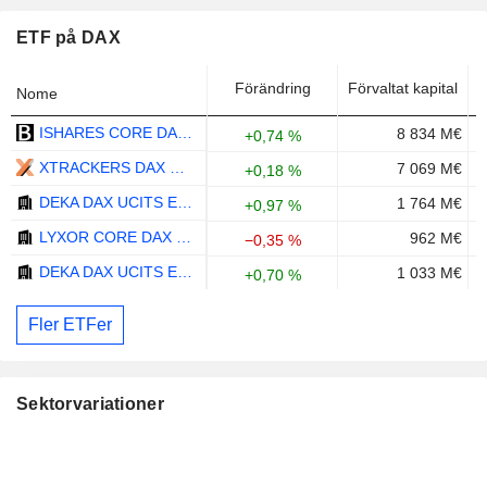
ETF på DAX
Förändring
Förvaltat kapital
Nome
ISHARES CORE DAX UCITS ETF (DE) - EUR
8 834 M€
+0,74 %
XTRACKERS DAX UCITS ETF 1C - EUR
7 069 M€
+0,18 %
DEKA DAX UCITS ETF - EUR
1 764 M€
+0,97 %
LYXOR CORE DAX (DR) UCITS ETF - EUR
962 M€
−0,35 %
DEKA DAX UCITS ETF (AUSSCHUTTEND) - EUR
1 033 M€
+0,70 %
Fler ETFer
Sektorvariationer