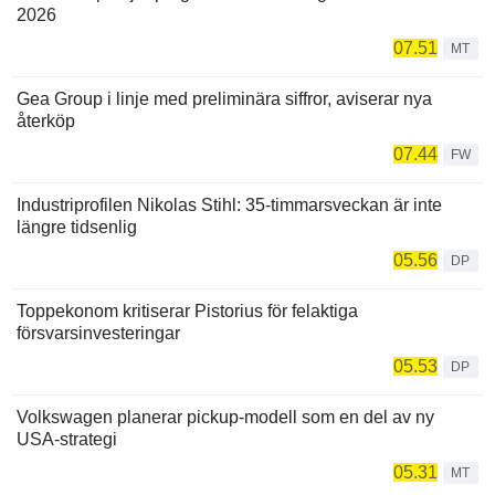
2026
07.51
MT
Gea Group i linje med preliminära siffror, aviserar nya
återköp
07.44
FW
Industriprofilen Nikolas Stihl: 35-timmarsveckan är inte
längre tidsenlig
05.56
DP
Toppekonom kritiserar Pistorius för felaktiga
försvarsinvesteringar
05.53
DP
Volkswagen planerar pickup-modell som en del av ny
USA-strategi
05.31
MT