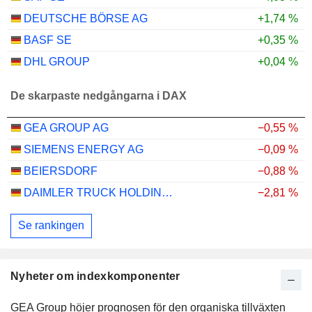
DEUTSCHE BÖRSE AG
+1,74 %
BASF SE
+0,35 %
DHL GROUP
+0,04 %
De skarpaste nedgångarna i DAX
GEA GROUP AG
−0,55 %
SIEMENS ENERGY AG
−0,09 %
BEIERSDORF
−0,88 %
DAIMLER TRUCK HOLDING AG
−2,81 %
Se rankingen
Nyheter om indexkomponenter
GEA Group höjer prognosen för den organiska tillväxten