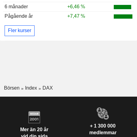
6 månader
+6,46 %
Pågående år
+7,47 %
Fler kurser
Börsen
Index
DAX
+ 1 300 000
Mer än 20 år
medlemmar
vid din sida