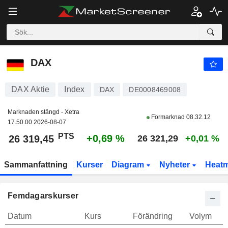
DAX
26 319,45
PTS
+0,69 %
DAX
DAX Aktie
Index
DAX
DE0008469008
Marknaden stängd - Xetra
Förmarknad
08.32.12
17.50.00 2026-08-07
PTS
+0,69 %
26 319,45
26 321,29
+0,01 %
Sammanfattning
Kurser
Diagram
Nyheter
Heat
Femdagarskurser
Datum
Kurs
Förändring
Volym