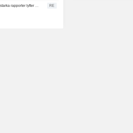
Globala aktiefonder lockar kapital för elfte veckan i rad – starka rapporter lyfter humöret
RE