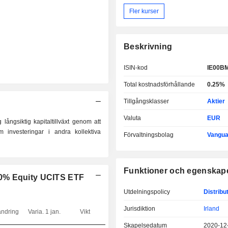
Fler kurser
Beskrivning
ISIN-kod
IE00B
Total kostnadsförhållande
0.25%
Tillgångsklasser
Aktier
Valuta
EUR
långsiktig kapitaltillväxt genom att
 investeringar i andra kollektiva
Förvaltningsbolag
Vangua
Funktioner och egenskap
40% Equity UCITS ETF
Utdelningspolicy
Distribu
Jurisdiktion
Irland
ändring
Varia. 1 jan.
Vikt
Skapelsedatum
2020-12