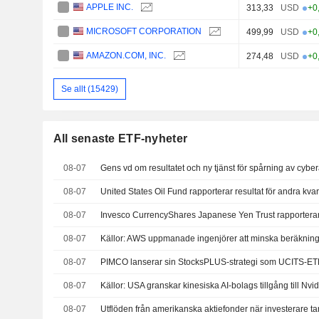
APPLE INC.
313,33
USD
+0
MICROSOFT CORPORATION
499,99
USD
+0
AMAZON.COM, INC.
274,48
USD
+0
Se allt (15429)
All senaste ETF-nyheter
08-07
Gens vd om resultatet och ny tjänst för spårning av cyber
08-07
08-07
08-07
08-07
PIMCO lanserar sin StocksPLUS-strategi som UCITS-ET
08-07
Källor: USA granskar kinesiska AI-bolags tillgång till Nv
08-07