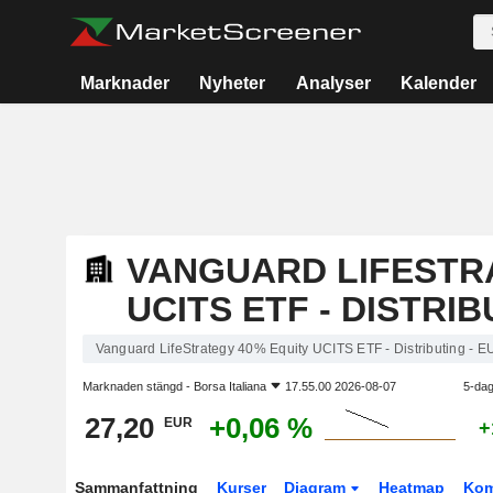
Marknader
Nyheter
Analyser
Kalender
VANGUARD LIFESTR
UCITS ETF - DISTRIB
Vanguard LifeStrategy 40% Equity UCITS ETF - Distributing - E
Marknaden stängd -
Borsa Italiana
17.55.00 2026-08-07
5-dag
27,20
+0,06 %
EUR
+
Sammanfattning
Kurser
Diagram
Heatmap
Kom