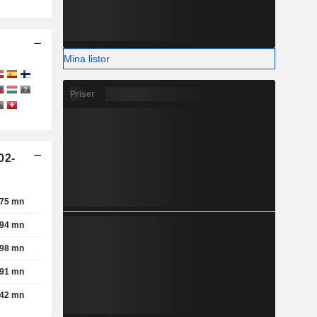
Mina listor
Priser
02-
,75 mn
,94 mn
,98 mn
,91 mn
,42 mn