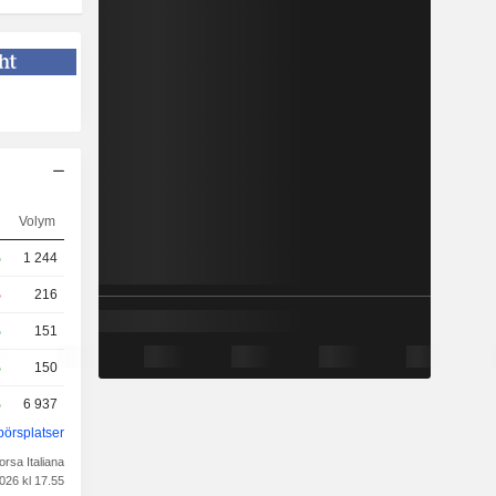
g
Volym
%
1 244
%
216
%
151
%
150
%
6 937
börsplatser
orsa Italiana
026 kl 17.55