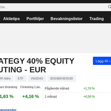
Aktietips
Portföljer
Bevakningslistor
Trading
ATEGY 40% EQUITY
Lägg till i
UTING - EUR
UR Aktie
ETF
VNGD40
IE00BMVB5N38
ars förändring
Förändring 1 jan.
Pågående månad
+1,70 %
1,63 %
+4,16 %
1 månad
+0,50 %
ponenter