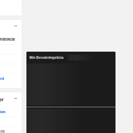
MVB5N38
Min Bevakningslista
rd
er
tion
-08