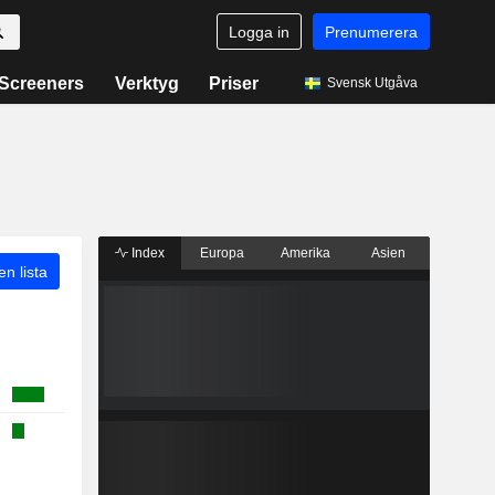
Logga in
Prenumerera
Screeners
Verktyg
Priser
Svensk Utgåva
Index
Europa
Amerika
Asien
 en lista