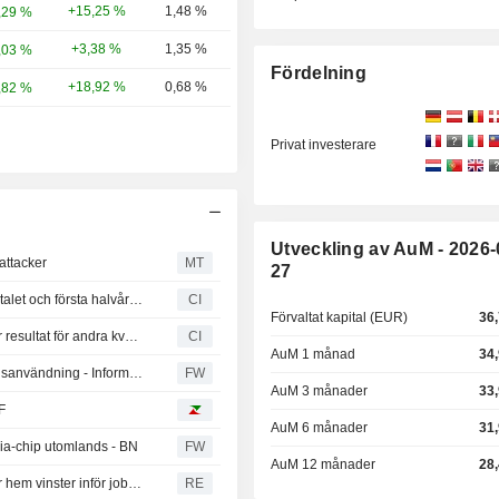
+15,25 %
1,48 %
,29 %
+3,38 %
1,35 %
,03 %
Fördelning
+18,92 %
0,68 %
,82 %
Privat investerare
Utveckling av AuM - 2026-
attacker
MT
27
United States Oil Fund rapporterar resultat för andra kvartalet och första halvåret 2026
CI
Förvaltat kapital (EUR)
36
Invesco CurrencyShares Japanese Yen Trust rapporterar resultat för andra kvartalet och första halvåret 2026
CI
AuM 1 månad
34
Källor: AWS uppmanade ingenjörer att minska beräkningsanvändning - Information
FW
AuM 3 månader
33
F
AuM 6 månader
31
idia-chip utomlands - BN
FW
AuM 12 månader
28
Utflöden från amerikanska aktiefonder när investerare tar hem vinster inför jobbsiffror
RE