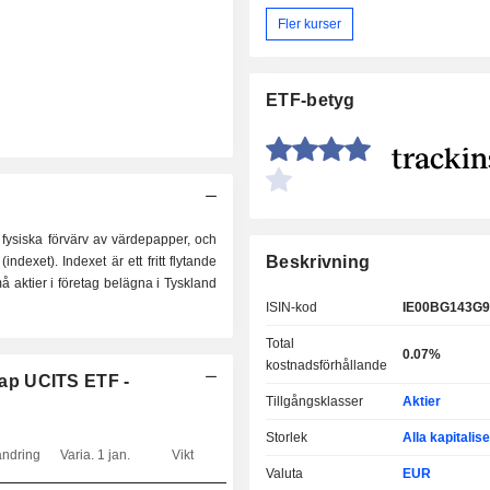
Fler kurser
ETF-betyg
 fysiska förvärv av värdepapper, och
Beskrivning
ndexet). Indexet är ett fritt flytande
 aktier i företag belägna i Tyskland
ISIN-kod
IE00BG143G9
Total
0.07%
kostnadsförhållande
ap UCITS ETF -
Tillgångsklasser
Aktier
Storlek
Alla kapitalis
ändring
Varia. 1 jan.
Vikt
Valuta
EUR