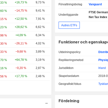
+16,73 %
9,73 %
,33 %
Förvaltningsbolag
Vanguard
−14,75 %
9,41 %
,60 %
FTSE Germany
Underliggande
Net Tax Index
+12,50 %
7,91 %
,15 %
Autres ETFs
+28,62 %
6,62 %
,23 %
+4,09 %
6,34 %
,98 %
Funktioner och egenskap
−26,11 %
4,02 %
,30 %
−9,68 %
3,89 %
,33 %
Utdelningspolicy
Distrib
+64,78 %
3,19 %
,70 %
Replikeringsmetod
Physiq
−0,20 %
2,87 %
Jurisdiktion
Irland
,16 %
Skapelsedatum
2018-0
+17,70 %
2,48 %
,56 %
Geografiskt fokus
Tyskla
Fördelning