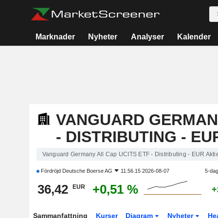
Marknader
Nyheter
Analyser
Kalender
VANGUARD GERMANY
- DISTRIBUTING - EU
Vanguard Germany All Cap UCITS ETF - Distributing - EUR Akti
Fördröjd
Deutsche Boerse AG
11.56.15 2026-08-07
5-dag
36,42
+0,51 %
EUR
+
Sammanfattning
Kurser
Diagram
Nyheter
He