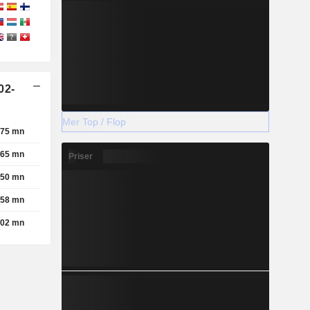
02-
Mer Top / Flop
75 mn
65 mn
Priser
50 mn
58 mn
02 mn