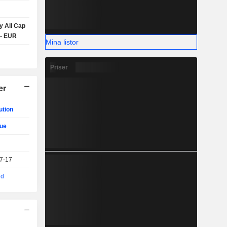
 All Cap
 - EUR
Mina listor
Priser
er
ution
ue
7-17
nd