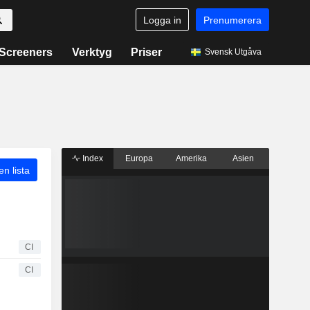
Logga in
Prenumerera
Screeners
Verktyg
Priser
Svensk Utgåva
Index
Europa
Amerika
Asien
 en lista
CI
CI