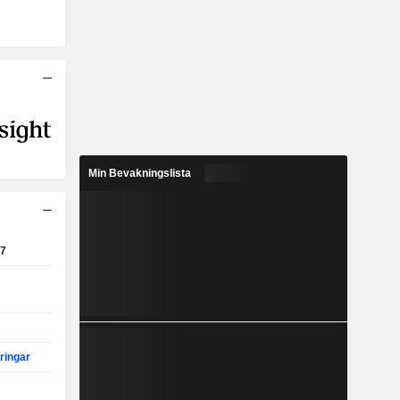
Min Bevakningslista
7
eringar