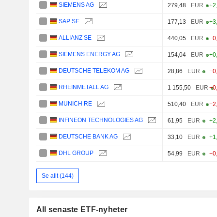
SIEMENS AG
279,48
EUR
+2
SAP SE
177,13
EUR
+3
ALLIANZ SE
440,05
EUR
−0
SIEMENS ENERGY AG
154,04
EUR
+0
DEUTSCHE TELEKOM AG
28,86
EUR
−0
RHEINMETALL AG
1 155,50
EUR
−0
MUNICH RE
510,40
EUR
−2
INFINEON TECHNOLOGIES AG
61,95
EUR
+2
DEUTSCHE BANK AG
33,10
EUR
+1
DHL GROUP
54,99
EUR
−0
Se allt (144)
All senaste ETF-nyheter