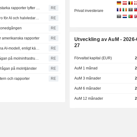
Globala aktiefonder lockar kapital för elfte veckan i rad – starka rapporter lyfter humöret
RE
Privat investerare
Sydkoreanska börsen backar för sjunde veckan i rad – oro för AI och halvledare tynger
RE
ckonedgången
RE
r amerikanska rapporter
RE
Utveckling av AuM - 2026-
27
Alibaba planerar att ta betalt av storkunder för nästa öppna AI-modell, enligt källor
RE
Förvaltat kapital (EUR)
2
Akamai överträffar förväntningarna tack vare stark efterfrågan på molninfrastruktur
RE
AuM 1 månad
2
rfrågan på molntjänster
RE
AuM 3 månader
2
tern och rapporter
RE
AuM 6 månader
2
AuM 12 månader
2