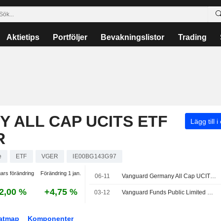
Aktietips
Portföljer
Bevakningslistor
Trading
 ALL CAP UCITS ETF
Lägg till i
R
e
ETF
VGER
IE00BG143G97
ars förändring
Förändring 1 jan.
06-11
Vanguard Germany All Cap UCITS ETF lämnar kvartalsutdelning den 1 juli 2026
2,00 %
+4,75 %
03-12
Vanguard Funds Public Limited Company - Vanguard Germany All Cap UCITS ETF meddelar kvartalsutdelning, betalas ut den 1 april 2026
atmap
Komponenter