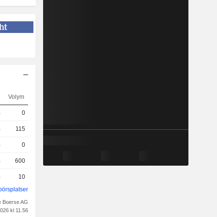
g
Volym
%
0
%
115
%
0
%
600
%
10
börsplatser
e Boerse AG
026 kl 11.56