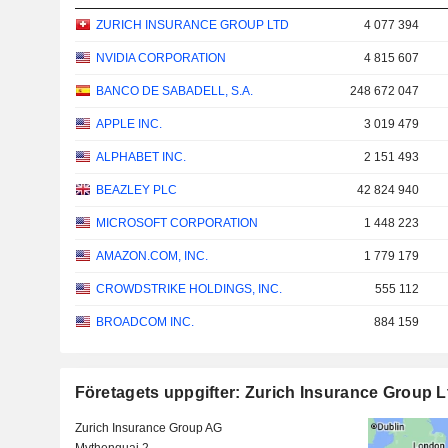
ZURICH INSURANCE GROUP LTD
4 077 394
NVIDIA CORPORATION
4 815 607
BANCO DE SABADELL, S.A.
248 672 047
APPLE INC.
3 019 479
ALPHABET INC.
2 151 493
BEAZLEY PLC
42 824 940
MICROSOFT CORPORATION
1 448 223
AMAZON.COM, INC.
1 779 179
CROWDSTRIKE HOLDINGS, INC.
555 112
BROADCOM INC.
884 159
Företagets uppgifter: Zurich Insurance Group L
Zurich Insurance Group AG
Mythenquai 2