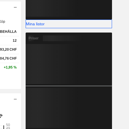
Köp
Mina listor
BEHÅLLA
Priser
12
93,20
CHF
04,76
CHF
+1,95 %