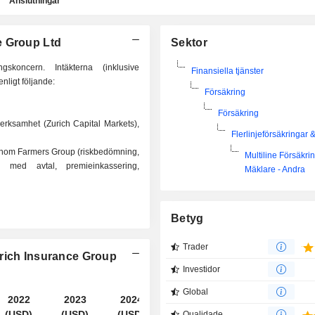
Anslutningar
e Group Ltd
Sektor
skoncern. Intäkterna (inklusive
Finansiella tjänster
nligt följande:
Försäkring
Försäkring
verksamhet (Zurich Capital Markets),
Flerlinjeförsäkringar 
 genom Farmers Group (riskbedömning,
Multiline Försäkri
d med avtal, premieinkassering,
Mäklare - Andra
Betyg
Trader
urich Insurance Group
Investidor
Global
2022
2023
2024
2025
(USD)
(USD)
(USD)
(USD)
Qualidade