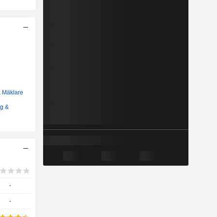
& Mäklare
ng &
-
-