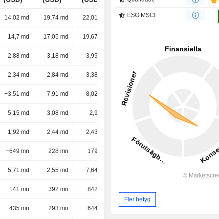
ESG MSCI
14,02 md
19,74 md
22,01 md
23,16 md
14,7 md
17,05 md
19,67 md
21,66 md
2,88 md
3,18 md
3,99 md
4,31 md
2,34 md
2,84 md
3,38 md
3,42 md
−3,51 md
7,91 md
8,02 md
8,72 md
5,15 md
3,08 md
2,9 md
2,92 md
1,92 md
2,44 md
2,43 md
2,54 md
−649 mn
228 mn
179 mn
78 mn
5,71 md
2,55 md
7,64 md
7,09 md
141 mn
392 mn
842 mn
859 mn
Fler betyg
435 mn
293 mn
644 mn
541 mn