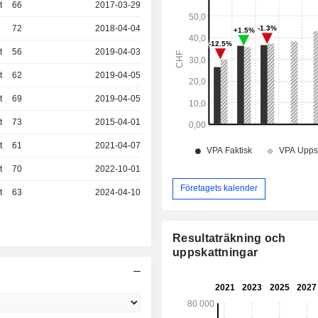
t
66
2017-03-29
72
2018-04-04
t
56
2019-04-03
t
62
2019-04-05
t
69
2019-04-05
t
73
2015-04-01
t
61
2021-04-07
t
70
2022-10-01
Företagets kalender
t
63
2024-04-10
Resultaträkning och
uppskattningar