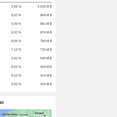
2,66 %
3 026 M $
0,02 %
964 M $
5,09 %
881 M $
0,02 %
874 M $
0,04 %
769 M $
7,12 %
732 M $
0,02 %
540 M $
0,02 %
424 M $
0,22 %
424 M $
0,02 %
334 M $
td