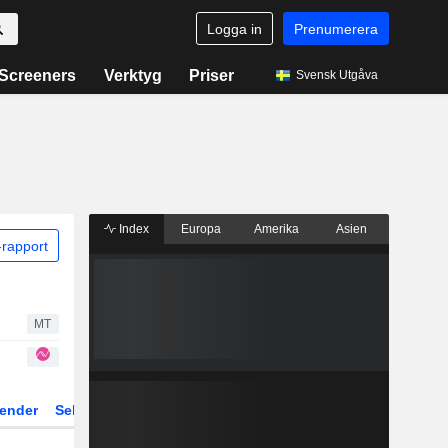
Logga in
Prenumerera
Screeners
Verktyg
Priser
Svensk Utgåva
Index
Europa
Amerika
Asien
rapport
MT
ender
Sektor
Fonder och ETFer