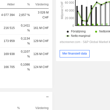
Aktier
%
Värdering
3 026 M
4 077 394
2,657 %
CHF
0,1411
216 515
161 M CHF
%
0,1134
173 959
129 M CHF
%
0,1107
Mer finansiell data
169 938
126 M CHF
%
0,1086
166 705
124 M CHF
%
%
Värdering