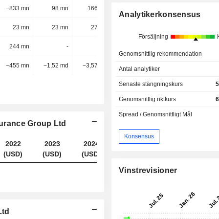
−833 mn
98 mn
166 mn
205 mn
Analytikerkonsensus
23 mn
23 mn
27 mn
32 mn
Försäljning
244 mn
-
-
-
Genomsnittlig rekommendation
−455 mn
−1,52 md
−3,57 md
−3,5 md
Antal analytiker
Senaste stängningskurs
5
Genomsnittlig riktkurs
6
Spread / Genomsnittligt Mål
nsurance Group Ltd
Konsensus
2022
2023
2024
2025
(USD)
(USD)
(USD)
(USD)
Vinstrevisioner
Ltd