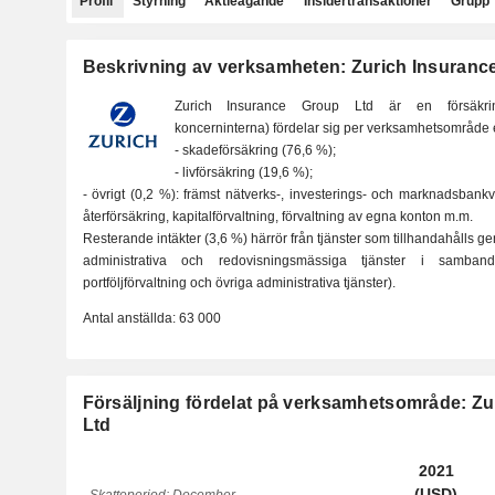
Profil
Styrning
Aktieägande
Insidertransaktioner
Grupp
Beskrivning av verksamheten: Zurich Insuranc
Zurich Insurance Group Ltd är en försäkring
koncerninterna) fördelar sig per verksamhetsområde e
- skadeförsäkring (76,6 %);
- livförsäkring (19,6 %);
- övrigt (0,2 %): främst nätverks-, investerings- och marknadsbank
återförsäkring, kapitalförvaltning, förvaltning av egna konton m.m.
Resterande intäkter (3,6 %) härrör från tjänster som tillhandahålls
administrativa och redovisningsmässiga tjänster i samban
portföljförvaltning och övriga administrativa tjänster).
Antal anställda:
63 000
Försäljning fördelat på verksamhetsområde: Z
Ltd
2021
(USD)