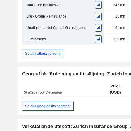
Non-Core Businesses
343 mn
Life - Group Reinsurance
26 mn
Unallocated Net Capital Gains/(Losses) on Investments and Impairments, Net of Policyholder Allocation
1,61 md
Eliminations
−359 mn
Se alla affärssegment
Geografisk fördelning av försäljning: Zurich I
2021
(USD)
Skatteperiod: December
Se alla geografiska segment
Verkställande utskott: Zurich Insurance Group 