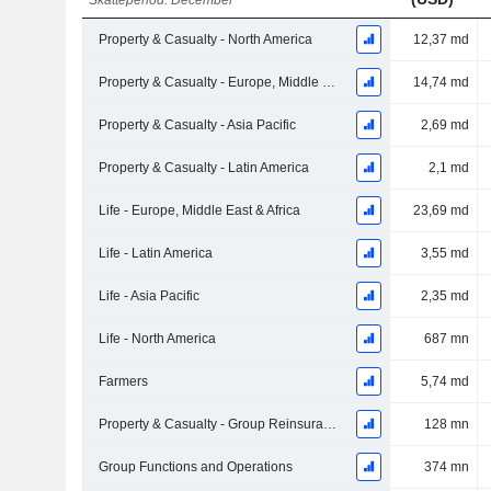
Skatteperiod: December
Property & Casualty - North America
12,37 md
Property & Casualty - Europe, Middle East & Africa
14,74 md
Property & Casualty - Asia Pacific
2,69 md
Property & Casualty - Latin America
2,1 md
Life - Europe, Middle East & Africa
23,69 md
Life - Latin America
3,55 md
Life - Asia Pacific
2,35 md
Life - North America
687 mn
Farmers
5,74 md
Property & Casualty - Group Reinsurance
128 mn
Group Functions and Operations
374 mn