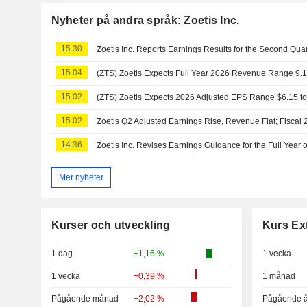
Nyheter på andra språk: Zoetis Inc.
15.30
15.04
15.02
15.02
14.36
Zoetis Inc. Revises Earnings Guidance for the Full Year 
Mer nyheter
Kurser och utveckling
Kurs Ex
1 dag
+1,16 %
1 vecka
1 vecka
−0,39 %
1 månad
Pågående månad
−2,02 %
Pågående å