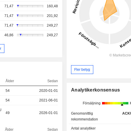
71,47
160,48
71,47
201,92
71,47
249,27
46,86
249,27
r
Fler betyg
Ålder
Sedan
Analytikerkonsensus
54
2020-01-01
54
2021-06-01
Försäljning
U
49
2026-01-01
Genomsnittlig
ACK
rekommendation
Antal analytiker
Ålder
Sedan