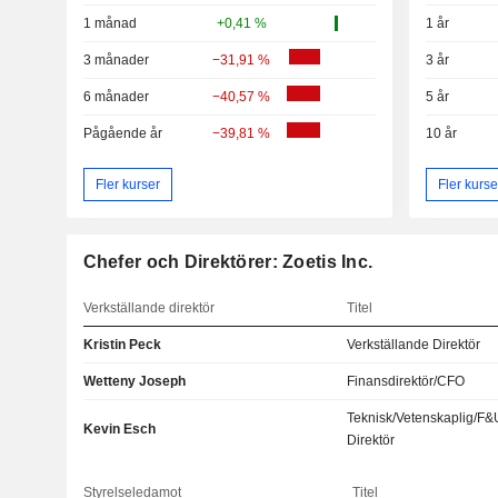
1 månad
+0,41 %
1 år
3 månader
−31,91 %
3 år
6 månader
−40,57 %
5 år
Pågående år
−39,81 %
10 år
Fler kurser
Fler kurse
Chefer och Direktörer: Zoetis Inc.
Verkställande direktör
Titel
Kristin Peck
Verkställande Direktör
Wetteny Joseph
Finansdirektör/CFO
Teknisk/Vetenskaplig/F&
Kevin Esch
Direktör
Styrelseledamot
Titel