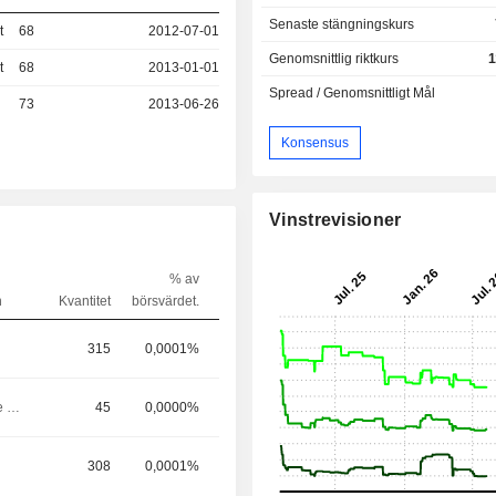
Senaste stängningskurs
t
68
2012-07-01
Genomsnittlig riktkurs
1
t
68
2013-01-01
Spread / Genomsnittligt Mål
73
2013-06-26
Konsensus
Vinstrevisioner
% av
n
Kvantitet
börsvärdet.
315
0,0001%
Chef / ledande befattningshavare
45
0,0000%
308
0,0001%