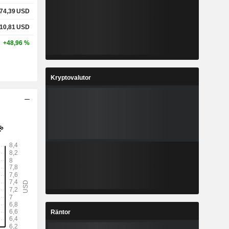
74,39
USD
10,81
USD
+48,96 %
Kryptovalutor
Räntor