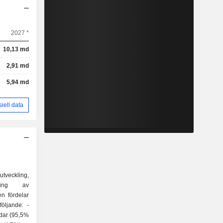
2027 *
10,13 md
2,91 md
5,94 md
siell data
tveckling,
öring av
en fördelar
öljande: -
ndar (95,5%