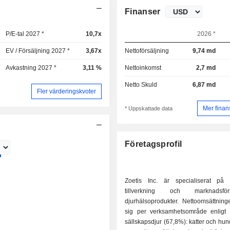
Finanser
P/E-tal 2027 *
10,7x
2026 *
EV / Försäljning 2027 *
3,67x
Nettoförsäljning
9,74 md
Avkastning 2027 *
3,11 %
Nettoinkomst
2,7 md
Netto Skuld
6,87 md
Fler värderingskvoter
Mer finan
* Uppskattade data
Företagsprofil
Zoetis Inc. är specialiserat på u
tillverkning och marknadsf
djurhälsoprodukter. Nettoomsättning
sig per verksamhetsområde enligt f
sällskapsdjur (67,8%): katter och hu