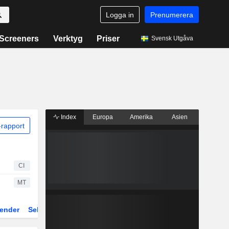
Logga in
Prenumerera
Screeners
Verktyg
Priser
Svensk Utgåva
Index
Europa
Amerika
Asien
rapport
CI
MT
ender
Sektor
Fonder och ETFer