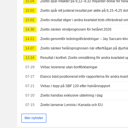
15.04
15.02
15.02
14.36
Zoetis sänker vinstprognosen för helåret 2026
14.21
Zoetis genomför ledningsförändringar – Jay Saccaro kliv
14.07
Zoetis sänker helårsprognosen när efterfrågan på djurh
13.34
07-29
Virbac levererar utan bortförklaringar
07-27
07-21
Virbac i topp på SBF 120 efter halvårsrapport
07-20
Zoetis handlas exklusive utdelning i dag
07-15
Zoetis lanserar Lenivia i Kanada och EU
Mer nyheter