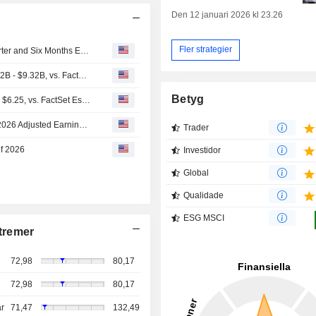
Den 12 januari 2026 kl 23.26
Fler strategier
Zoetis Inc. Reports Earnings Results for the Second Quarter and Six Months Ended June 30, 2026
(ZTS) Zoetis Expects Full Year 2026 Revenue Range 9.12B - $9.32B, vs. FactSet Est of $9.72B
Betyg
(ZTS) Zoetis Expects 2026 Adjusted EPS Range $6.15 to $6.25, vs. FactSet Est of $6.87
Zoetis Q2 Adjusted Earnings Rise, Revenue Flat; Fiscal 2026 Adjusted Earnings, Revenue Outlook Cut
Trader
of 2026
Investidor
Global
Qualidade
ESG MSCI
tremer
72,98
80,17
72,98
80,17
r
71,47
132,49