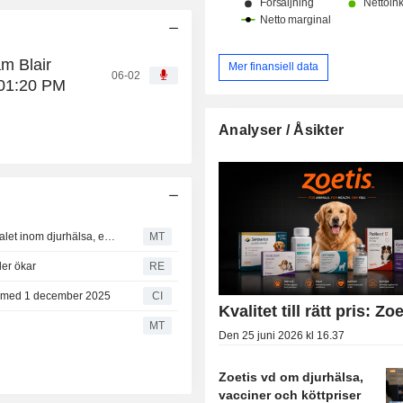
am Blair
Mer finansiell data
06-02
 01:20 PM
Analyser / Åsikter
Elanco bäst positionerat inför rapporterna för andra kvartalet inom djurhälsa, enligt UBS
MT
er ökar
RE
och med 1 december 2025
CI
Kvalitet till rätt pris: Zo
MT
Den 25 juni 2026 kl 16.37
Zoetis vd om djurhälsa,
vacciner och köttpriser