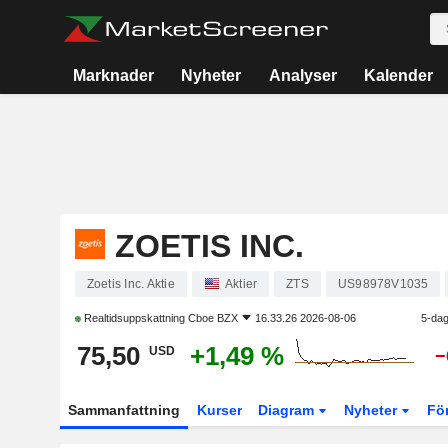
Marknader
Nyheter
Analyser
Kalender
ZOETIS INC.
Zoetis Inc. Aktie
Aktier
ZTS
US98978V1035
Realtidsuppskattning
Cboe BZX
16.33.26 2026-08-06
5-dag
75,50
+1,49 %
USD
−
Sammanfattning
Kurser
Diagram
Nyheter
Fö