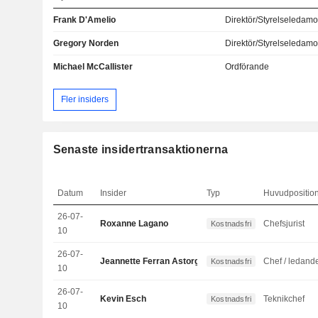
Frank D'Amelio
Direktör/Styrelseledamo
Gregory Norden
Direktör/Styrelseledamo
Michael McCallister
Ordförande
Fler insiders
Senaste insidertransaktionerna
Datum
Insider
Typ
Huvudpositio
26-07-
Roxanne Lagano
Chefsjurist
Kostnadsfri
10
26-07-
Jeannette Ferran Astorga
Kostnadsfri
10
26-07-
Kevin Esch
Teknikchef
Kostnadsfri
10