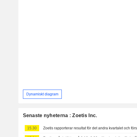
Dynamiskt diagram
Senaste nyheterna : Zoetis Inc.
15.30
Zoetis rapporterar resultat för det andra kvartalet och för