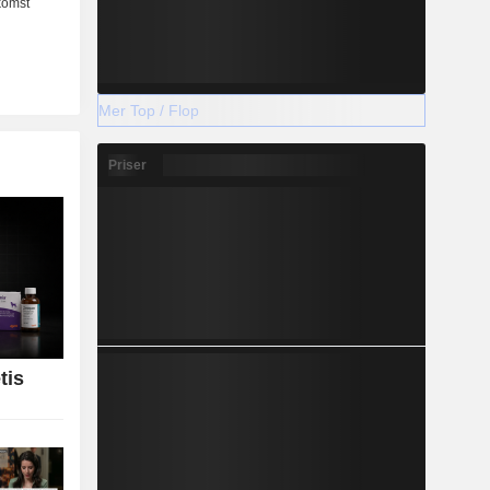
Mer Top / Flop
Priser
etis