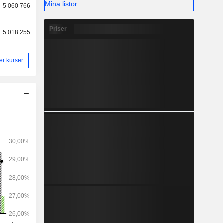
Mina listor
5 060 766
Priser
5 018 255
ler kurser