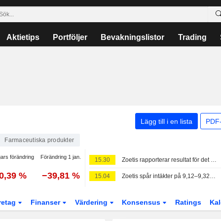
Aktietips
Portföljer
Bevakningslistor
Trading
Lägg till i en lista
PDF-
Farmaceutiska produkter
ars förändring
Förändring 1 jan.
15.30
Zoetis rapporterar resultat för det andra kvartalet och första halvåret 2026
0,39 %
−39,81 %
15.04
Zoetis spår intäkter på 9,12–9,32 miljarder dollar för helåret 2026 – lägre än väntade 9,72 miljarder dollar
retag
Finanser
Värdering
Konsensus
Ratings
Kal