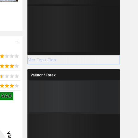
Mer Top / Flop
Valutor / Forex
AAA