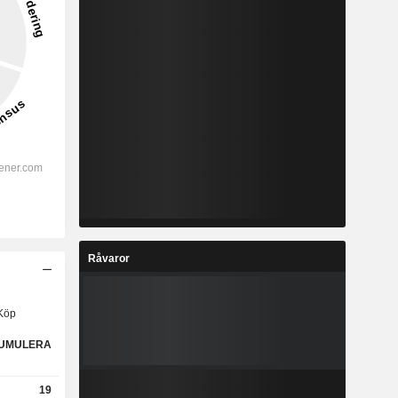
Råvaror
Köp
UMULERA
19