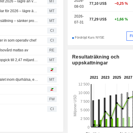
2026-
Zoetis spår intäkter på 9,12–9,32 miljarder dollar för helåret 2026 – lägre än väntade 9,72 miljarder dollar
MT
77,10 US$
−0,25 %
08-03
Zoetis spår ett justerat resultat per aktie på 6,15–6,25 dollar för 2026 – lägre än väntade 6,87 dollar
MT
2026-
77,29 US$
+1,66 %
Zoetis resultat stiger i andra kvartalet trots oförändrad omsättning – sänker prognosen för 2026
MT
07-31
CI
F
Fördröjd Kurs NYSE
er in som operativ chef
CI
älsovård mattas av
RE
Resultaträkning och
Resultat i korthet: Zoetis omsättning för andra kvartalet uppgick till 2,47 miljarder dollar – lägre än väntade 2,50 miljarder dollar
MT
uppskattningar
Elanco bäst positionerat inför rapporterna för andra kvartalet inom djurhälsa, enligt UBS
MT
FW
CI