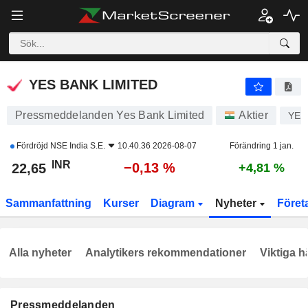
YES BANK LIMITED
22,65
₹
−0,13 %
YES BANK LIMITED
Pressmeddelanden Yes Bank Limited
Aktier
YES
Fördröjd
NSE India S.E.
10.40.36 2026-08-07
Förändring 1 jan.
INR
−0,13 %
22,65
+4,81 %
Sammanfattning
Kurser
Diagram
Nyheter
Föret
Alla nyheter
Analytikers rekommendationer
Viktiga h
Pressmeddelanden