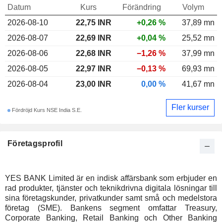
Datum
Kurs
Förändring
Volym
2026-08-10
22,75
INR
+0,26 %
37,89 mn
2026-08-07
22,69 INR
+0,04 %
25,52 mn
2026-08-06
22,68 INR
−1,26 %
37,99 mn
2026-08-05
22,97 INR
−0,13 %
69,93 mn
2026-08-04
23,00 INR
0,00 %
41,67 mn
Fler kurser
Fördröjd Kurs NSE India S.E.
Företagsprofil
YES BANK Limited är en indisk affärsbank som erbjuder en
rad produkter, tjänster och teknikdrivna digitala lösningar till
sina företagskunder, privatkunder samt små och medelstora
företag (SME). Bankens segment omfattar Treasury,
Corporate Banking, Retail Banking och Other Banking