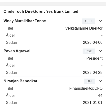
Chefer och Direktörer: Yes Bank Limited
Verkställande
Vinay Muralidhar Tonse
CEO
direktör
Titel
Ålder
Sedan
Verkställande Direktör
-
2026-04-06
Pavan Agrawal
PSD
President
-
2023-04-28
Niranjan Banodkar
DFI
Finansdirektör/CFO
44
2021-01-01