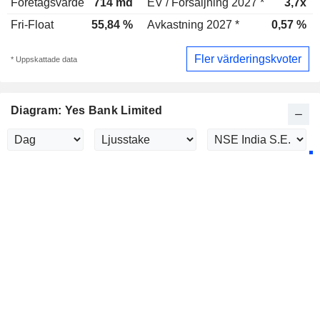
Företagsvärde
714 md
EV / Försäljning 2027 *
3,7x
Fri-Float
55,84 %
Avkastning 2027 *
0,57 %
Fler värderingskvoter
* Uppskattade data
Diagram: Yes Bank Limited