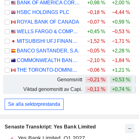
BANK OF AMERICA CORPORATION
+0,98 %
+2,00 %
+
HSBC HOLDINGS PLC
−0,18 %
−4,44 %
+
ROYAL BANK OF CANADA
−0,07 %
+0,99 %
+
WELLS FARGO & COMPANY
+0,45 %
−0,53 %
+
MITSUBISHI UFJ FINANCIAL GROUP, INC.
−1,52 %
−1,71 %
+
BANCO SANTANDER, S.A.
−0,05 %
+2,28 %
+
COMMONWEALTH BANK OF AUSTRALIA
−2,10 %
−1,84 %
THE TORONTO-DOMINION BANK
−0,06 %
+1,21 %
+
Genomsnitt
−0,21 %
+0,53 %
+
Viktad genomsnitt av Capi.
−0,11 %
+0,74 %
+
Se alla sektorprestanda
Senaste Transkript: Yes Bank Limited
Yes Bank Limited, Q1 2027