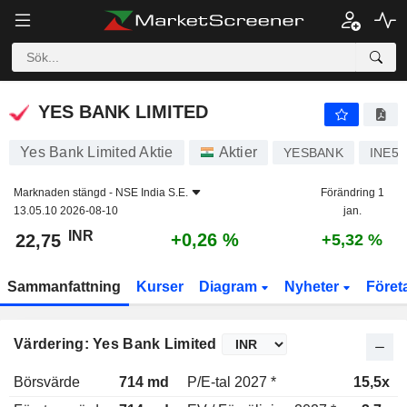
YES BANK LIMITED
22,75
₹
+0,26 %
YES BANK LIMITED
Yes Bank Limited Aktie
Aktier
YESBANK
INE5
Marknaden stängd -
NSE India S.E.
Förändring 1
13.05.10 2026-08-10
jan.
INR
+0,26 %
22,75
+5,32 %
Sammanfattning
Kurser
Diagram
Nyheter
Föret
Värdering: Yes Bank Limited
Börsvärde
714 md
P/E-tal 2027 *
15,5x