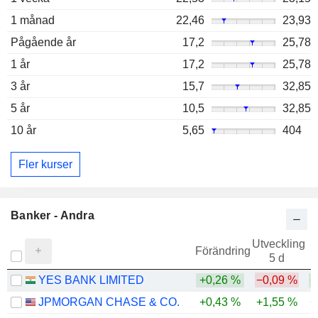
1 månad
22,46
23,93
Pågående år
17,2
25,78
1 år
17,2
25,78
3 år
15,7
32,85
5 år
10,5
32,85
10 år
5,65
404
Fler kurser
Banker - Andra
Utveckling
Förändring
5 d
YES BANK LIMITED
+0,26 %
−0,09 %
+
JPMORGAN CHASE & CO.
+0,43 %
+1,55 %
+