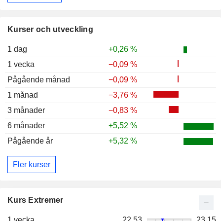
Kurser och utveckling
1 dag
+0,26 %
1 vecka
−0,09 %
Pågående månad
−0,09 %
1 månad
−3,76 %
3 månader
−0,83 %
6 månader
+5,52 %
Pågående år
+5,32 %
Fler kurser
Kurs Extremer
1 vecka
22,53
23,15